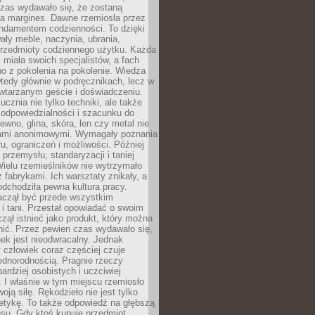
czas wydawało się, że zostaną
na margines. Dawne rzemiosła przez
undamentem codzienności. To dzięki
ły meble, naczynia, ubrania,
przedmioty codziennego użytku. Każda
miała swoich specjalistów, a fach
o z pokolenia na pokolenie. Wiedza
 wtedy głównie w podręcznikach, lecz w
wtarzanym geście i doświadczeniu.
ucznia nie tylko techniki, ale także
, odpowiedzialności i szacunku do
rewno, glina, skóra, len czy metal nie
ami anonimowymi. Wymagały poznania
ru, ograniczeń i możliwości. Później
 przemysłu, standaryzacji i taniej
Wielu rzemieślników nie wytrzymało
z fabrykami. Ich warsztaty znikały, a
odchodziła pewna kultura pracy.
aczął być przede wszystkim
 i tani. Przestał opowiadać o swoim
czął istnieć jako produkt, który można
nić. Przez pewien czas wydawało się,
nek jest nieodwracalny. Jednak
człowiek coraz częściej czuje
ednorodnością. Pragnie rzeczy
bardziej osobistych i uczciwiej
 I właśnie w tym miejscu rzemiosło
oją siłę. Rękodzieło nie jest tylko
etykę. To także odpowiedź na głębszą
nsu. Gdy ktoś kupuje przedmiot