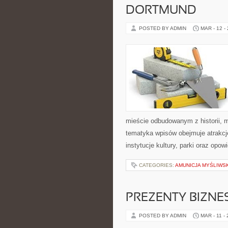
DORTMUND
POSTED BY ADMIN
MAR - 12 -
mieście odbudowanym z historii, 
tematyka wpisów obejmuje atrakcje
instytucje kultury, parki oraz opow
CATEGORIES:
AMUNICJA MYŚLIWS
PREZENTY BIZN
POSTED BY ADMIN
MAR - 11 -