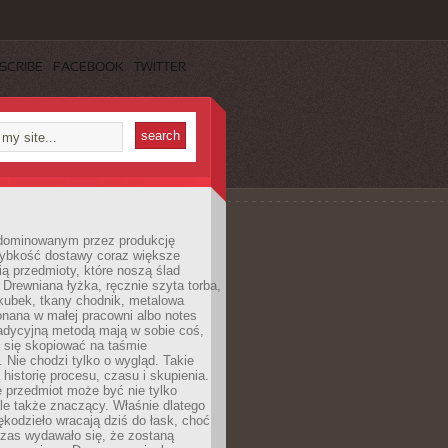
SCRIBE
FACEBOOK
TWITTER
dominowanym przez produkcję
ybkość dostawy coraz większe
ią przedmioty, które noszą ślad
. Drewniana łyżka, ręcznie szyta torba,
kubek, tkany chodnik, metalowa
nana w małej pracowni albo notes
radycyjną metodą mają w sobie coś,
 się skopiować na taśmie
. Nie chodzi tylko o wygląd. Takie
 historię procesu, czasu i skupienia.
 przedmiot może być nie tylko
le także znaczący. Właśnie dlatego
rękodzieło wracają dziś do łask, choć
czas wydawało się, że zostaną