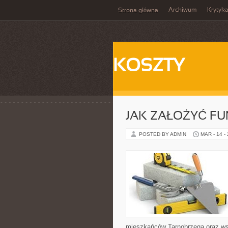
Archiwum
Krytyk
Strona główna
KOSZTY
JAK ZAŁOŻYĆ F
POSTED BY ADMIN
MAR - 14 -
mieszkańców Tarnobrzega oraz wszy