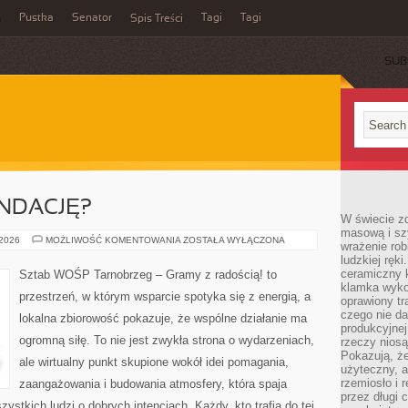
a
Pustka
Senator
Tagi
Tagi
Spis Treści
SUB
UNDACJĘ?
W świecie z
masową i sz
JAK
 2026
MOŻLIWOŚĆ KOMENTOWANIA
ZOSTAŁA WYŁĄCZONA
wrażenie rob
ZAŁOŻYĆ
ludzkiej ręki
FUNDACJĘ?
ceramiczny 
Sztab WOŚP Tarnobrzeg – Gramy z radością! to
klamka wyko
przestrzeń, w którym wsparcie spotyka się z energią, a
oprawiony t
czego nie da
lokalna zbiorowość pokazuje, że wspólne działanie ma
produkcyjnej
ogromną siłę. To nie jest zwykła strona o wydarzeniach,
rzeczy niosą
Pokazują, że
ale wirtualny punkt skupione wokół idei pomagania,
użyteczny, a
rzemiosło i 
zaangażowania i budowania atmosfery, która spaja
przez długi 
stkich ludzi o dobrych intencjach. Każdy, kto trafia do tej