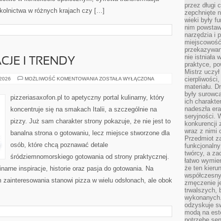
przez długi 
kolnictwa w różnych krajach czy […]
zepchnięte 
wieki były f
nim powstawa
narzędzia i 
miejscowość 
przekazywan
nie istniała
CJE I TRENDY
praktyce, po
Mistrz uczył 
PIZZOWE
cierpliwości
 2026
MOŻLIWOŚĆ KOMENTOWANIA
ZOSTAŁA WYŁĄCZONA
INSPIRACJE
materiału. D
I
były surowc
TRENDY
pizzeriasaxofon.pl to apetyczny portal kulinarny, który
ich charakte
nadeszła era
koncentruje się na smakach Italii, a szczególnie na
seryjności. 
pizzy. Już sam charakter strony pokazuje, że nie jest to
konkurencji 
wraz z nimi 
banalna strona o gotowaniu, lecz miejsce stworzone dla
Przedmiot z
osób, które chcą poznawać detale
funkcjonalny
twórcy, a za
śródziemnomorskiego gotowania od strony praktycznej.
łatwo wymie
że ten kieru
inarne inspiracje, historie oraz pasja do gotowania. Na
współczesny 
m zainteresowania stanowi pizza w wielu odsłonach, ale obok
zmęczenie j
trwalszych, 
wykonanych.
odzyskuje sw
modą na est
potrzebę se