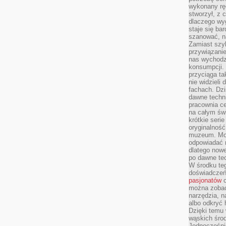
wykonany ręc
stworzył, z 
dlaczego wyg
staje się ba
szanować, n
Zamiast szyb
przywiązani
nas wychodz
konsumpcji. 
przyciąga ta
nie widzieli
fachach. Dzi
dawne techn
pracownia c
na całym świ
krótkie seri
oryginalność
muzeum. Moż
odpowiadać 
dlatego nowe
po dawne tec
W środku te
doświadczeń 
pasjonatów
c
można zobac
narzędzia, n
albo odkryć
Dzięki temu 
wąskich środ
Jednocześnie