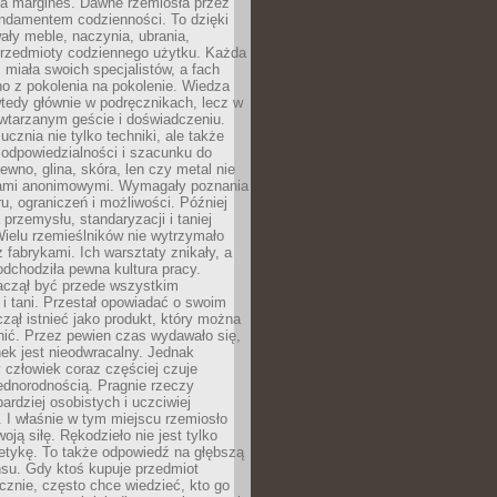
na margines. Dawne rzemiosła przez
undamentem codzienności. To dzięki
ły meble, naczynia, ubrania,
przedmioty codziennego użytku. Każda
miała swoich specjalistów, a fach
o z pokolenia na pokolenie. Wiedza
 wtedy głównie w podręcznikach, lecz w
wtarzanym geście i doświadczeniu.
ucznia nie tylko techniki, ale także
, odpowiedzialności i szacunku do
rewno, glina, skóra, len czy metal nie
ami anonimowymi. Wymagały poznania
ru, ograniczeń i możliwości. Później
 przemysłu, standaryzacji i taniej
Wielu rzemieślników nie wytrzymało
z fabrykami. Ich warsztaty znikały, a
odchodziła pewna kultura pracy.
aczął być przede wszystkim
 i tani. Przestał opowiadać o swoim
czął istnieć jako produkt, który można
nić. Przez pewien czas wydawało się,
nek jest nieodwracalny. Jednak
człowiek coraz częściej czuje
ednorodnością. Pragnie rzeczy
bardziej osobistych i uczciwiej
 I właśnie w tym miejscu rzemiosło
oją siłę. Rękodzieło nie jest tylko
etykę. To także odpowiedź na głębszą
nsu. Gdy ktoś kupuje przedmiot
znie, często chce wiedzieć, kto go