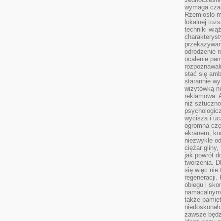
wymaga czasu
Rzemiosło m
lokalnej toż
techniki wiąż
charakteryst
przekazywan
odrodzenie 
ocalenie pam
rozpoznawaln
stać się am
starannie w
wizytówką n
reklamowa. 
niż sztuczn
psychologicz
wycisza i uc
ogromna czę
ekranem, ko
niezwykle o
ciężar gliny
jak powrót d
tworzenia. D
się więc nie
regeneracji.
obiegu i sk
namacalnym 
także pamię
niedoskonało
zawsze będz