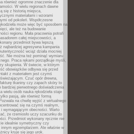
a również ogromne znaczenie dla
samości. W wielu regionach dawne
ą się z historią miejsca,
ycznymi materiałami i wzorami
ymi od pokoleń. Współczesne
rękodzieła może więc być sposobem na
ięci, ale też na budowanie
ości regionu. Mała pracownia potrafi
basadorem całej miejscowości, a
ykonany przedmiot bywa lepszą
iż najbardziej agresywna kampania
Autentyczność wciąż działa mocniej
ość. Nie można też pominąć wymiaru
nego. Praca rękami porządkuje myśli,
zy skupienia. W świecie, w którym
ść obowiązków odbywa się przed
ntakt z materiałem jest czymś
dświeżającym. Czuć opór drewna,
, fakturę tkaniny czy zapach skóry to
o bardziej pierwotnego doświadczenia
la wielu osób nauka rękodzieła staje
 tylko pasją, ale również formą
 Pozwala na chwilę wyjść z wirtualnego
oncentrować się na czymś realnym,
i wymagającym obecności. Warto
tać, że rzemiosło uczy szacunku do
ści. Przedmiot wykonany ręcznie nie
ie idealnie symetryczny czy
z innym egzemplarzem. Ale właśnie w
óżnicy kryje się jego urok.