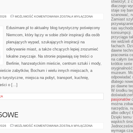
stworzył, z 
dlaczego wyg
staje się ba
szanować, n
DORTMUND
 2026
MOŻLIWOŚĆ KOMENTOWANIA
ZOSTAŁA WYŁĄCZONA
Zamiast szyb
przywiązani
Edusimare.pl to aktualny blog turystyczny poświęcony
nas wychodz
konsumpcji. 
Niemcom, który łączy w sobie zbiór inspiracji dla osób
przyciąga ta
nie widzieli
planujących wypad, szukających inspiracji na
fachach. Dzi
odkrywanie miast, a także chcących lepiej zrozumieć
dawne techn
pracownia c
lokalne zwyczaje. Na stronie pojawiają się treści o
na całym świ
Berlinie, hanzeatyckim mieście, centrum sztuki i mody,
krótkie seri
oryginalność
mieście zabytków, Bochum i wielu innych miejscach, a
muzeum. Moż
odpowiadać 
 turystyczne, miejsca na pobyt, transport, kuchnię,
dlatego nowe
ieści o […]
po dawne tec
W środku te
doświadczeń 
KA
pasjonatów
c
można zobac
narzędzia, n
albo odkryć
ESOWE
Dzięki temu 
wąskich środ
PREZENTY
Jednocześnie
 2026
MOŻLIWOŚĆ KOMENTOWANIA
ZOSTAŁA WYŁĄCZONA
BIZNESOWE
wymaga czasu