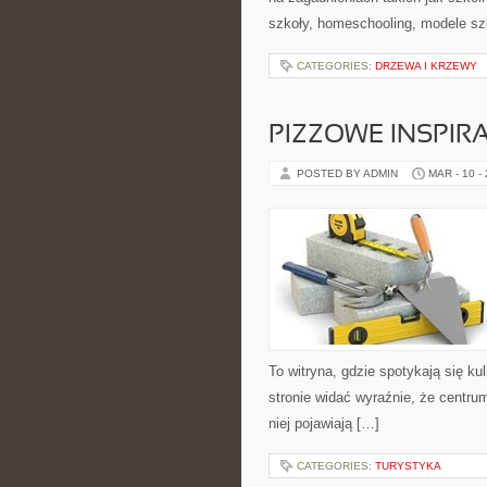
szkoły, homeschooling, modele sz
CATEGORIES:
DRZEWA I KRZEWY
PIZZOWE INSPIRA
POSTED BY ADMIN
MAR - 10 -
To witryna, gdzie spotykają się kul
stronie widać wyraźnie, że centru
niej pojawiają […]
CATEGORIES:
TURYSTYKA