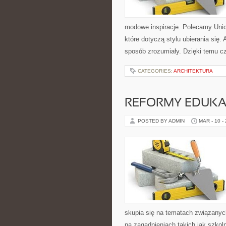
modowe inspiracje. Polecamy Uniqlo
które dotyczą stylu ubierania się. 
sposób zrozumiały. Dzięki temu c
CATEGORIES:
ARCHITEKTURA
REFORMY EDUKAC
POSTED BY ADMIN
MAR - 10 -
skupia się na tematach związany
na zagadnieniach takich jak szkol