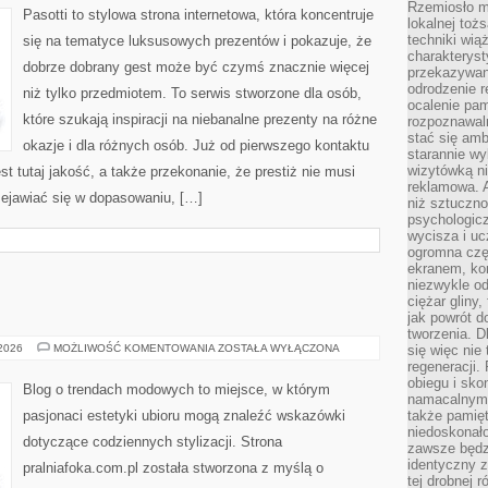
Rzemiosło m
Pasotti to stylowa strona internetowa, która koncentruje
lokalnej toż
techniki wiąż
się na tematyce luksusowych prezentów i pokazuje, że
charakteryst
dobrze dobrany gest może być czymś znacznie więcej
przekazywan
odrodzenie 
niż tylko przedmiotem. To serwis stworzone dla osób,
ocalenie pam
które szukają inspiracji na niebanalne prezenty na różne
rozpoznawaln
stać się am
okazje i dla różnych osób. Już od pierwszego kontaktu
starannie w
wizytówką n
 tutaj jakość, a także przekonanie, że prestiż nie musi
reklamowa. 
ejawiać się w dopasowaniu, […]
niż sztuczn
psychologicz
wycisza i uc
ogromna czę
ekranem, ko
niezwykle o
ciężar gliny
jak powrót d
tworzenia. D
GUCCI
 2026
MOŻLIWOŚĆ KOMENTOWANIA
ZOSTAŁA WYŁĄCZONA
się więc nie
regeneracji.
obiegu i sk
Blog o trendach modowych to miejsce, w którym
namacalnym 
pasjonaci estetyki ubioru mogą znaleźć wskazówki
także pamię
niedoskonało
dotyczące codziennych stylizacji. Strona
zawsze będz
identyczny 
pralniafoka.com.pl została stworzona z myślą o
tej drobnej r