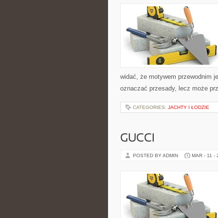
widać, że motywem przewodnim jest
oznaczać przesady, lecz może prz
CATEGORIES:
JACHTY I ŁODZIE
GUCCI
POSTED BY ADMIN
MAR - 11 -