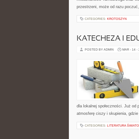
przestrzeni, może od razu poczuć, 
CATEGORIES:
KROTOSZYN
KATECHEZA I ED
POSTED BY ADMIN
MAR - 14 -
dla lokalnej społeczności. Już od
atmosferę ciszy i skupienia, gdzi
CATEGORIES:
LITERATURA ŚWIAT