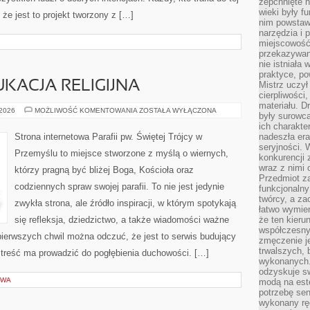
zepchnięte 
wieki były f
że jest to projekt tworzony z […]
nim powstawa
narzędzia i 
miejscowość 
przekazywan
nie istniała
praktyce, po
UKACJA RELIGIJNA
Mistrz uczył 
cierpliwości
materiału. D
KATECHEZA
 2026
MOŻLIWOŚĆ KOMENTOWANIA
ZOSTAŁA WYŁĄCZONA
były surowc
I
EDUKACJA
ich charakte
RELIGIJNA
Strona internetowa Parafii pw. Świętej Trójcy w
nadeszła era
seryjności. 
Przemyślu to miejsce stworzone z myślą o wiernych,
konkurencji 
wraz z nimi 
którzy pragną być bliżej Boga, Kościoła oraz
Przedmiot z
codziennych spraw swojej parafii. To nie jest jedynie
funkcjonalny
twórcy, a za
zwykła strona, ale źródło inspiracji, w którym spotykają
łatwo wymie
się refleksja, dziedzictwo, a także wiadomości ważne
że ten kieru
współczesny 
 pierwszych chwil można odczuć, że jest to serwis budujący
zmęczenie j
trwalszych, 
e treść ma prowadzić do pogłębienia duchowości. […]
wykonanych.
odzyskuje sw
OWA
modą na est
potrzebę se
wykonany ręc