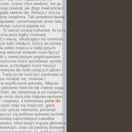
znie, często chce wiedzieć, kto go
czego powstał, jak długo trwał proces i
ląda właśnie tak. Relacja z rzeczą
rdziej świadoma. Taki przedmiot łatwiej
aprawiać i przechowywać przez lata.
kiego zużycia pojawia się
e. To ważna zmiana kulturowa, bo uczy
enia poza logikę chwilowej
Co więcej, odradzające się rzemiosło
kże ludzi młodych, którzy wcześniej
 dla siebie miejsca w tradycyjnych
siaj warsztat stolarski może łączyć
iki z nowoczesnym projektowaniem,
eramiczna może sprzedawać wyroby
ecie, a introligator może tworzyć
e notesów dla osób ceniących jakość i
. Tradycja nie musi być zamknięta w
e rozwijać się, zmieniać i
na współczesne potrzeby. Właśnie
 pokolenie twórców tak chętnie sięga
hniki, ale interpretuje je po swojemu.
go ruchu dużą rolę odgrywa wymiana
i inspiracji, a internetowy
portal dla
zęsto staje się miejscem, gdzie
zyć proces tworzenia, porównać
auczyć się podstaw wybranej techniki
 historię zapomnianych zawodów.
wiedza, która kiedyś krążyła głównie w
owiskach, staje się bardziej dostępna.
 nie traci wartości, bo praktyka nadal