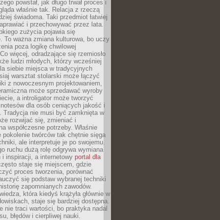
czego powstał, jak długo trwał proces i
ląda właśnie tak. Relacja z rzeczą
rdziej świadoma. Taki przedmiot łatwiej
aprawiać i przechowywać przez lata.
kiego zużycia pojawia się
e. To ważna zmiana kulturowa, bo uczy
enia poza logikę chwilowej
Co więcej, odradzające się rzemiosło
kże ludzi młodych, którzy wcześniej
 dla siebie miejsca w tradycyjnych
siaj warsztat stolarski może łączyć
iki z nowoczesnym projektowaniem,
eramiczna może sprzedawać wyroby
ecie, a introligator może tworzyć
e notesów dla osób ceniących jakość i
. Tradycja nie musi być zamknięta w
e rozwijać się, zmieniać i
na współczesne potrzeby. Właśnie
 pokolenie twórców tak chętnie sięga
hniki, ale interpretuje je po swojemu.
go ruchu dużą rolę odgrywa wymiana
i inspiracji, a internetowy
portal dla
zęsto staje się miejscem, gdzie
zyć proces tworzenia, porównać
auczyć się podstaw wybranej techniki
 historię zapomnianych zawodów.
wiedza, która kiedyś krążyła głównie w
owiskach, staje się bardziej dostępna.
 nie traci wartości, bo praktyka nadal
, błędów i cierpliwej nauki.