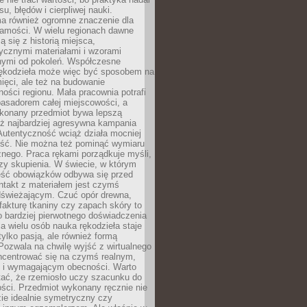
, błędów i cierpliwej nauki.
a również ogromne znaczenie dla
samości. W wielu regionach dawne
ą się z historią miejsca,
ycznymi materiałami i wzorami
ymi od pokoleń. Współczesne
rękodzieła może więc być sposobem na
ięci, ale też na budowanie
ości regionu. Mała pracownia potrafi
basadorem całej miejscowości, a
ykonany przedmiot bywa lepszą
iż najbardziej agresywna kampania
Autentyczność wciąż działa mocniej
ość. Nie można też pominąć wymiaru
nego. Praca rękami porządkuje myśli,
zy skupienia. W świecie, w którym
ść obowiązków odbywa się przed
ntakt z materiałem jest czymś
dświeżającym. Czuć opór drewna,
, fakturę tkaniny czy zapach skóry to
o bardziej pierwotnego doświadczenia
la wielu osób nauka rękodzieła staje
 tylko pasją, ale również formą
 Pozwala na chwilę wyjść z wirtualnego
oncentrować się na czymś realnym,
i wymagającym obecności. Warto
tać, że rzemiosło uczy szacunku do
ści. Przedmiot wykonany ręcznie nie
ie idealnie symetryczny czy