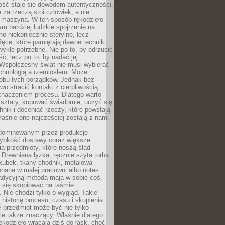
ość staje się dowodem autentyczności.
 za rzeczą stoi człowiek, a nie
maszyna. W ten sposób rękodzieło
m bardziej ludzkie spojrzenie na
no niekoniecznie sterylne, lecz
ęce, które pamiętają dawne techniki,
wykle potrzebne. Nie po to, by odrzucić
, lecz po to, by nadać jej
Współczesny świat nie musi wybierać
chnologią a rzemiosłem. Może
 obu tych porządków. Jednak bez
wo stracić kontakt z cierpliwością,
 znaczeniem procesu. Dlatego warto
rsztaty, kupować świadomie, uczyć się
nik i doceniać rzeczy, które powstają
właśnie one najczęściej zostają z nami
dominowanym przez produkcję
ybkość dostawy coraz większe
ią przedmioty, które noszą ślad
. Drewniana łyżka, ręcznie szyta torba,
kubek, tkany chodnik, metalowa
nana w małej pracowni albo notes
radycyjną metodą mają w sobie coś,
 się skopiować na taśmie
. Nie chodzi tylko o wygląd. Takie
 historię procesu, czasu i skupienia.
 przedmiot może być nie tylko
le także znaczący. Właśnie dlatego
rękodzieło wracają dziś do łask, choć