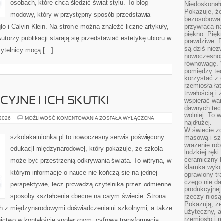
osobach, które chcą śledzić świat stylu. To blog
Niedoskonał
Pokazuje, że
modowy, który w przystępny sposób przedstawia
bezosobowa 
 i Calvin Klein. Na stronie można znaleźć liczne artykuły,
przywraca na
piękno. Pięk
Autorzy publikacji starają się przedstawiać estetykę ubioru w
prawdziwe. R
są dziś niez
zytelnicy mogą […]
nowoczesność
równowagę. 
pomiędzy te
korzystać z
rzemiosła łat
trwałością i
YJNE I ICH SKUTKI
wspierać wa
dawnych tech
wolniej. To 
REFORMY
 2026
MOŻLIWOŚĆ KOMENTOWANIA
ZOSTAŁA WYŁĄCZONA
najdłużej.
EDUKACYJNE
I
W świecie z
ICH
szkolakamionka.pl to nowoczesny serwis poświęcony
masową i sz
SKUTKI
wrażenie rob
edukacji międzynarodowej, który pokazuje, że szkoła
ludzkiej ręki
ceramiczny 
może być przestrzenią odkrywania świata. To witryna, w
klamka wyko
którym informacje o nauce nie kończą się na jednej
oprawiony t
czego nie da
perspektywie, lecz prowadzą czytelnika przez odmienne
produkcyjnej
sposoby kształcenia obecne na całym świecie. Strona
rzeczy niosą
Pokazują, że
ch z międzynarodowymi doświadczeniami szkolnymi, a także
użyteczny, a
rzemiosło i 
nictwo w kontekście społecznym, cyfrowa transformacja