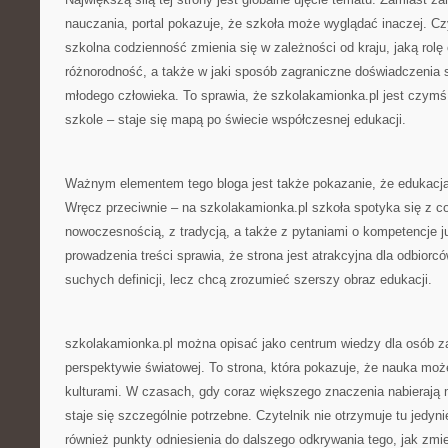
nauczania, portal pokazuje, że szkoła może wyglądać inaczej. Czy
szkolna codzienność zmienia się w zależności od kraju, jaką rolę
różnorodność, a także w jaki sposób zagraniczne doświadczenia 
młodego człowieka. To sprawia, że szkolakamionka.pl jest czymś 
szkole – staje się mapą po świecie współczesnej edukacji.
Ważnym elementem tego bloga jest także pokazanie, że edukacja 
Wręcz przeciwnie – na szkolakamionka.pl szkoła spotyka się z c
nowoczesnością, z tradycją, a także z pytaniami o kompetencje j
prowadzenia treści sprawia, że strona jest atrakcyjna dla odbiorcó
suchych definicji, lecz chcą zrozumieć szerszy obraz edukacji.
szkolakamionka.pl można opisać jako centrum wiedzy dla osób z
perspektywie światowej. To strona, która pokazuje, że nauka m
kulturami. W czasach, gdy coraz większego znaczenia nabierają 
staje się szczególnie potrzebne. Czytelnik nie otrzymuje tu jedyn
również punkty odniesienia do dalszego odkrywania tego, jak zmi