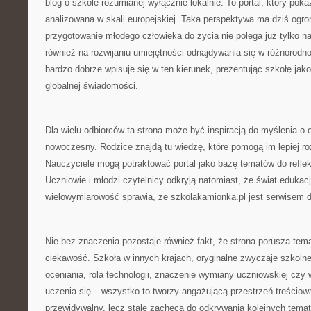
blog o szkole rozumianej wyłącznie lokalnie. To portal, który po
analizowana w skali europejskiej. Taka perspektywa ma dziś ogr
przygotowanie młodego człowieka do życia nie polega już tylko na
również na rozwijaniu umiejętności odnajdywania się w różnorodn
bardzo dobrze wpisuje się w ten kierunek, prezentując szkołę jak
globalnej świadomości.
Dla wielu odbiorców ta strona może być inspiracją do myślenia o
nowoczesny. Rodzice znajdą tu wiedzę, które pomogą im lepiej ro
Nauczyciele mogą potraktować portal jako bazę tematów do reflek
Uczniowie i młodzi czytelnicy odkryją natomiast, że świat edukacj
wielowymiarowość sprawia, że szkolakamionka.pl jest serwisem d
Nie bez znaczenia pozostaje również fakt, że strona porusza tema
ciekawość. Szkoła w innych krajach, oryginalne zwyczaje szkolne
oceniania, rola technologii, znaczenie wymiany uczniowskiej czy
uczenia się – wszystko to tworzy angażującą przestrzeń treściową.
przewidywalny, lecz stale zachęca do odkrywania kolejnych temat