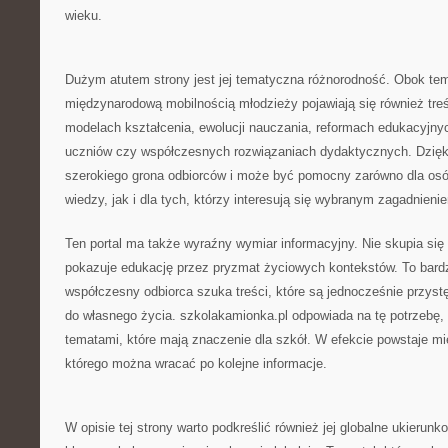
wieku.
Dużym atutem strony jest jej tematyczna różnorodność. Obok te
międzynarodową mobilnością młodzieży pojawiają się również tre
modelach kształcenia, ewolucji nauczania, reformach edukacyjn
uczniów czy współczesnych rozwiązaniach dydaktycznych. Dzięki 
szerokiego grona odbiorców i może być pomocny zarówno dla osó
wiedzy, jak i dla tych, którzy interesują się wybranym zagadnie
Ten portal ma także wyraźny wymiar informacyjny. Nie skupia się w
pokazuje edukację przez pryzmat życiowych kontekstów. To bar
współczesny odbiorca szuka treści, które są jednocześnie przystę
do własnego życia. szkolakamionka.pl odpowiada na tę potrzebę,
tematami, które mają znaczenie dla szkół. W efekcie powstaje mi
którego można wracać po kolejne informacje.
W opisie tej strony warto podkreślić również jej globalne ukierunk