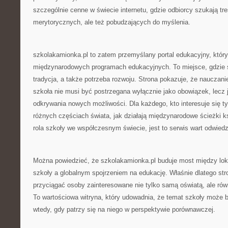
szczególnie cenne w świecie internetu, gdzie odbiorcy szukają treś
merytorycznych, ale też pobudzających do myślenia.
szkolakamionka.pl to zatem przemyślany portal edukacyjny, który
międzynarodowych programach edukacyjnych. To miejsce, gdzie s
tradycja, a także potrzeba rozwoju. Strona pokazuje, że nauczani
szkoła nie musi być postrzegana wyłącznie jako obowiązek, lecz 
odkrywania nowych możliwości. Dla każdego, kto interesuje się t
różnych częściach świata, jak działają międzynarodowe ścieżki ks
rola szkoły we współczesnym świecie, jest to serwis wart odwiedz
Można powiedzieć, że szkolakamionka.pl buduje most między l
szkoły a globalnym spojrzeniem na edukację. Właśnie dlatego str
przyciągać osoby zainteresowane nie tylko samą oświatą, ale ró
To wartościowa witryna, który udowadnia, że temat szkoły może 
wtedy, gdy patrzy się na niego w perspektywie porównawczej.