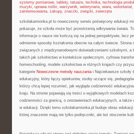
systemy pomiarowe
,
tablety
,
tatuaże
,
technika
,
technologia produk
muzyki
,
uprawa roślin
,
warzywnik
,
weterynaria
,
wiara
,
wolontariat
zainteresowania
,
zakupy
,
znaczki
,
związki
,
zwierzęta
szkolakamionka.pl to nowoczesny serwis poświęcony edukacji mi
pokazuje, że szkoła może być przestrzenią odkrywania świata. To
informacje o nauce nie kończą się na jednej perspektywie, lecz p
odmienne sposoby kształcenia obecne na całym świecie. Strona 
związanych z międzynarodowymi doświadczeniami szkolnymi, a t
takich jak szkolnictwo w kontekście społecznym, cyfrowa transfo
homeschooling, modele szkolnictwa w różnych krajach czy przys
kategorie
Nowoczesne metody nauczania
i Najciekawsze szkoły ś
edukacyjny, który łączy opiekunów, osoby uczące się, pedagogów
którzy chcą lepiej rozumieć, jak wygląda codzienność edukacyjn
kraju. Na stronie pojawiają się treści o wyjątkowych modelach ksz
codzienności za granicą, o zestawieniach edukacyjnych, a także
w edukacji. Dzięki temu szkolakamionka.pl buduje obraz edukacj
której znaczenie mają nie tylko podręczniki, ale też otoczenie ku
Największą siłą tej strony jest globalne ujęcie tematu. Zamiast