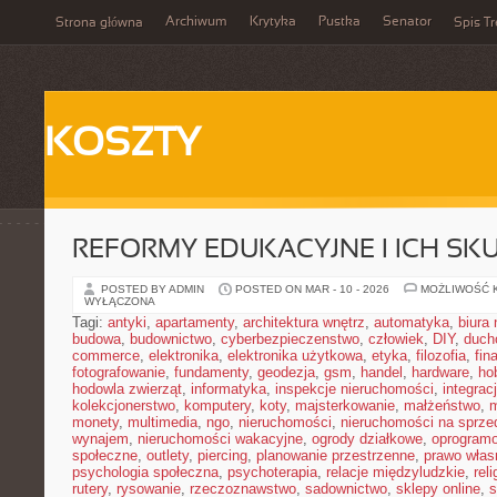
Archiwum
Krytyka
Pustka
Senator
Strona główna
Spis Tr
KOSZTY
REFORMY EDUKACYJNE I ICH SKU
POSTED BY ADMIN
POSTED ON MAR - 10 - 2026
MOŻLIWOŚĆ 
WYŁĄCZONA
Tagi:
antyki
,
apartamenty
,
architektura wnętrz
,
automatyka
,
biura
budowa
,
budownictwo
,
cyberbezpieczenstwo
,
człowiek
,
DIY
,
duch
commerce
,
elektronika
,
elektronika użytkowa
,
etyka
,
filozofia
,
fin
fotografowanie
,
fundamenty
,
geodezja
,
gsm
,
handel
,
hardware
,
ho
hodowla zwierząt
,
informatyka
,
inspekcje nieruchomości
,
integrac
kolekcjonerstwo
,
komputery
,
koty
,
majsterkowanie
,
małżeństwo
,
m
monety
,
multimedia
,
ngo
,
nieruchomości
,
nieruchomości na sprze
wynajem
,
nieruchomości wakacyjne
,
ogrody działkowe
,
oprogram
społeczne
,
outlety
,
piercing
,
planowanie przestrzenne
,
prawo włas
psychologia społeczna
,
psychoterapia
,
relacje międzyludzkie
,
reli
rutery
,
rysowanie
,
rzeczoznawstwo
,
sadownictwo
,
sklepy online
,
s