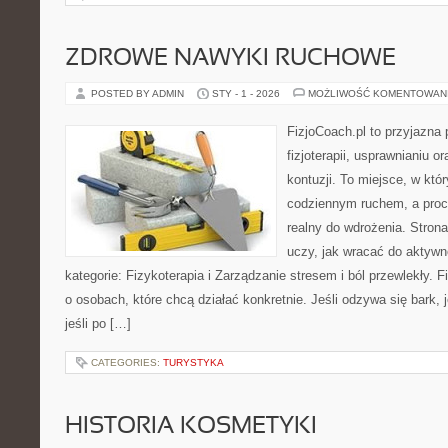
ZDROWE NAWYKI RUCHOWE
POSTED BY ADMIN
STY - 1 - 2026
MOŻLIWOŚĆ KOMENTOWAN
FizjoCoach.pl to przyjazna
fizjoterapii, usprawnianiu 
kontuzji. To miejsce, w któ
codziennym ruchem, a proce
realny do wdrożenia. Stron
uczy, jak wracać do aktyw
kategorie: Fizykoterapia i Zarządzanie stresem i ból przewlekły. 
o osobach, które chcą działać konkretnie. Jeśli odzywa się bark, je
jeśli po […]
CATEGORIES:
TURYSTYKA
HISTORIA KOSMETYKI