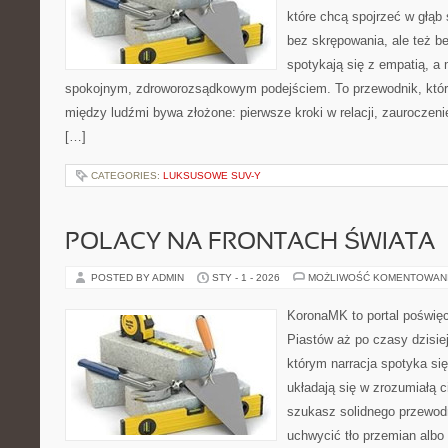
które chcą spojrzeć w głąb
bez skrępowania, ale też be
spotykają się z empatią, a 
spokojnym, zdroworozsądkowym podejściem. To przewodnik, któr
między ludźmi bywa złożone: pierwsze kroki w relacji, zauroczeni
[…]
CATEGORIES:
LUKSUSOWE SUV-Y
POLACY NA FRONTACH ŚWIATA
POSTED BY ADMIN
STY - 1 - 2026
MOŻLIWOŚĆ KOMENTOWAN
KoronaMK to portal poświęco
Piastów aż po czasy dzisie
którym narracja spotyka si
układają się w zrozumiałą c
szukasz solidnego przewodn
uchwycić tło przemian albo 