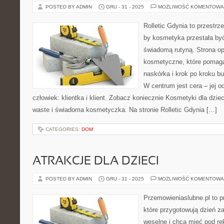
POSTED BY ADMIN
GRU - 31 - 2025
MOŻLIWOŚĆ KOMENTOWA
Rolletic Gdynia to przestrz
by kosmetyka przestała być
świadomą rutyną. Strona op
kosmetyczne, które pomaga
naskórka i krok po kroku b
W centrum jest cera – jej o
człowiek: klientka i klient. Zobacz koniecznie Kosmetyki dla dzieci
waste i świadoma kosmetyczka. Na stronie Rolletic Gdynia […]
CATEGORIES:
DOM
ATRAKCJE DLA DZIECI
POSTED BY ADMIN
GRU - 31 - 2025
MOŻLIWOŚĆ KOMENTOWA
Przemowieniaslubne.pl to p
które przygotowują dzień za
weselne i chcą mieć pod rę