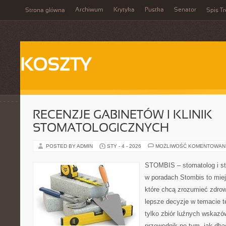
Archiwum
Krytyka
Pustka
Senator
Strona główna
Spis Tr
KOSZTY
RECENZJE GABINETÓW I KLINIK
STOMATOLOGICZNYCH
POSTED BY ADMIN
STY - 4 - 2026
MOŻLIWOŚĆ KOMENTOWAN
STOMBIS – stomatolog i st
w poradach Stombis to miej
które chcą zrozumieć zdrow
lepsze decyzje w temacie te
tylko zbiór luźnych wskazó
przewodnik po tym, jak dba