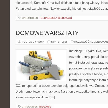
ciekawostki, KoronaMK ma być dokładnie taką bazą wiedzy. Nowoś
Pytania od czytelników. Największą siłą historii jest ciągłość zdar
CATEGORIES:
TECHNOLOGIA W EDUKACJI
DOMOWE WARSZTATY
POSTED BY ADMIN
STY - 1 - 2026
MOŻLIWOŚĆ KOMENTOWAN
Instalacje – Hydraulika, R
wszechstronny portal dla o
temat instalacji oraz prac
poprawek po większe przeb
praktyka spotyka teorię, a 
instrukcje dotyczące instal
CO, rekuperacji, a także szeroko pojętego budownictwa. Zobacz ka
Błędy remontowe i ich naprawa. Na stronie wszystko kręci się w
które pomagają uniknąć […]
CATEGORIES:
BIEGANIE