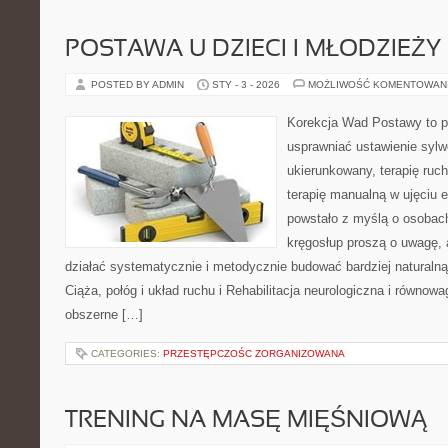
POSTAWA U DZIECI I MŁODZIEŻY
POSTED BY ADMIN
STY - 3 - 2026
MOŻLIWOŚĆ KOMENTOWAN
Korekcja Wad Postawy to pr
usprawniać ustawienie sylw
ukierunkowany, terapię ruch
terapię manualną w ujęciu 
powstało z myślą o osobach,
kręgosłup proszą o uwagę, 
działać systematycznie i metodycznie budować bardziej naturaln
Ciąża, połóg i układ ruchu i Rehabilitacja neurologiczna i równowa
obszerne […]
CATEGORIES:
PRZESTĘPCZOŚC ZORGANIZOWANA
TRENING NA MASĘ MIĘŚNIOWĄ