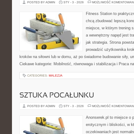
POSTED BY ADMIN
STY - 3 - 2026
MOŻLIWOŚĆ KOMENTOWAN
Fitness Station to praktycz
chcą zbudować lepszą kond
miejsce, w którym trening s
a wewnętrzny napęd jest t
jak strategia. Strona powst
prowadzić użytkownika krok
kroków na siłowni lub w domu, aż po świadome budowanie siły, umi
Ciekawe kategorie: Mobilność, równowaga i stabilizacja i Praca n
CATEGORIES:
MALEZJA
SZTUKA POCAŁUNKU
POSTED BY ADMIN
STY - 3 - 2026
MOŻLIWOŚĆ KOMENTOWAN
Anonserek.pl to miejsce o p
erotycznym i bliskości, w 
oczekiwaniach jest normaln