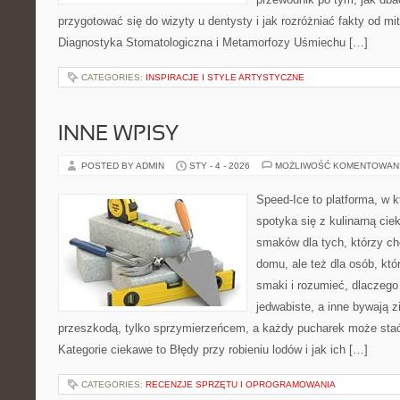
przygotować się do wizyty u dentysty i jak rozróżniać fakty od mi
Diagnostyka Stomatologiczna i Metamorfozy Uśmiechu […]
CATEGORIES:
INSPIRACJE I STYLE ARTYSTYCZNE
INNE WPISY
POSTED BY ADMIN
STY - 4 - 2026
MOŻLIWOŚĆ KOMENTOWAN
Speed-Ice to platforma, w k
spotyka się z kulinarną cie
smaków dla tych, którzy c
domu, ale też dla osób, któ
smaki i rozumieć, dlaczego
jedwabiste, a inne bywają zi
przeszkodą, tylko sprzymierzeńcem, a każdy pucharek może stać
Kategorie ciekawe to Błędy przy robieniu lodów i jak ich […]
CATEGORIES:
RECENZJE SPRZĘTU I OPROGRAMOWANIA