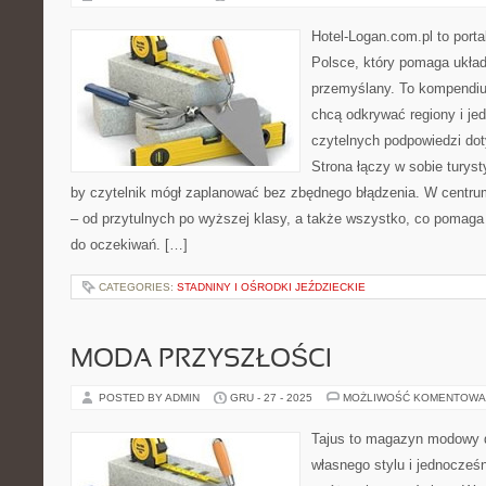
Hotel-Logan.com.pl to port
Polsce, który pomaga ukła
przemyślany. To kompendiu
chcą odkrywać regiony i je
czytelnych podpowiedzi do
Strona łączy w sobie turyst
by czytelnik mógł zaplanować bez zbędnego błądzenia. W centrum
– od przytulnych po wyższej klasy, a także wszystko, co pomag
do oczekiwań. […]
CATEGORIES:
STADNINY I OŚRODKI JEŹDZIECKIE
MODA PRZYSZŁOŚCI
POSTED BY ADMIN
GRU - 27 - 2025
MOŻLIWOŚĆ KOMENTOWA
Tajus to magazyn modowy d
własnego stylu i jednocześn