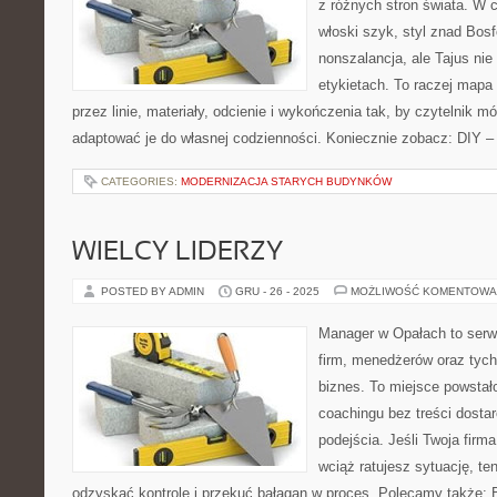
z różnych stron świata. W c
włoski szyk, styl znad Bosf
nonszalancja, ale Tajus ni
etykietach. To raczej mapa i
przez linie, materiały, odcienie i wykończenia tak, by czytelnik m
adaptować je do własnej codzienności. Koniecznie zobacz: DIY –
CATEGORIES:
MODERNIZACJA STARYCH BUDYNKÓW
WIELCY LIDERZY
POSTED BY ADMIN
GRU - 26 - 2025
MOŻLIWOŚĆ KOMENTOWA
Manager w Opałach to serwi
firm, menedżerów oraz tych
biznes. To miejsce powstał
coachingu bez treści dosta
podejścia. Jeśli Twoja firm
wciąż ratujesz sytuację, t
odzyskać kontrolę i przekuć bałagan w proces. Polecamy także: