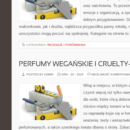
oraz natchnienia. To przestr
emocje z organizacją, a sp
dobrym przygotowaniem. Dz
małżonkowie, jak i drużba, najbliższa przyjaciółka panny młodej,
uroczystości mogą poczuć się spokojniej. Kategorie na stronie to T
CATEGORIES:
RECENZJE I PORÓWNANIA
PERFUMY WEGAŃSKIE I CRUELTY
POSTED BY ADMIN
GRU - 30 - 2025
MOŻLIWOŚĆ KOMENTOWA
Witaj w miejscu, w którym a
czymś więcej niż tylko naw
dla osób, które chcą dobrz
różnice między tonami w k
co naprawdę kryje się w for
wrażenia, testy i wskazówk
perfumowanych, a także szerokiego świata dbania o skórę. Zobac