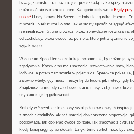
bywają ziarniste. Tu mróz nie jest przeszkodą, tylko sprzymierz
może stać się wielkim deserem. Kategorie ciekawe to
Błędy przy 
unikać
i Lody i kawa. Na Speed-Ice lody nie są tylko deserem. To
mrożeniu, o teksturze i o tym, jak w prosty sposób osiągnąć efekt
rzemieślniczej. Strona prowadzi przez sprawdzone rozwiązania, al
od czekolady, przez owoce, aż po zioła, które potrafią zmienić z
wyjątkowego.
W centrum Speed-Ice są instrukcje opisane tak, by można je było
zgadywania. Każdy etap ma znaczenie: przygotowanie bazy, ble
lodówce, a potem zamrażanie w pojemniku. Speed-Ice pokazuje, 
zarówno wtedy, gdy masz maszynkę do lodów, jak i wtedy, gdy ko
Znajdziesz tu metody na odpowietrzanie masy, żeby nawet bez sp
uzyskać miękką gałkowność.
Sorbety w Speed-Ice to osobny świat pełen owocowych inspiracji.
z trzech składników, ale też bardziej dopieszczone propozycje, gd
podpowiada, jak dobierać owoce dojrzałe, jak pracować z cytrusa
kiedy lepiej sięgnąć po słodzik. Dzięki temu sorbet może być soc