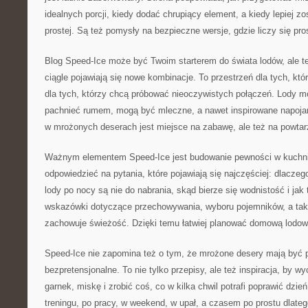
idealnych porcji, kiedy dodać chrupiący element, a kiedy lepiej z
prostej. Są też pomysły na bezpieczne wersje, gdzie liczy się pros
Blog Speed-Ice może być Twoim starterem do świata lodów, ale 
ciągle pojawiają się nowe kombinacje. To przestrzeń dla tych, któ
dla tych, którzy chcą próbować nieoczywistych połączeń. Lody 
pachnieć rumem, mogą być mleczne, a nawet inspirowane napoja
w mrożonych deserach jest miejsce na zabawę, ale też na powtarz
Ważnym elementem Speed-Ice jest budowanie pewności w kuchn
odpowiedzieć na pytania, które pojawiają się najczęściej: dlacze
lody po nocy są nie do nabrania, skąd bierze się wodnistość i jak
wskazówki dotyczące przechowywania, wyboru pojemników, a takż
zachowuje świeżość. Dzięki temu łatwiej planować domową lodową
Speed-Ice nie zapomina też o tym, że mrożone desery mają być
bezpretensjonalne. To nie tylko przepisy, ale też inspiracja, by w
garnek, miskę i zrobić coś, co w kilka chwil potrafi poprawić dzie
treningu, po pracy, w weekend, w upał, a czasem po prostu dlate