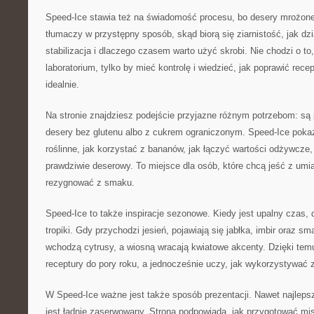
Speed-Ice stawia też na świadomość procesu, bo desery mrożone
tłumaczy w przystępny sposób, skąd biorą się ziarnistość, jak dzi
stabilizacja i dlaczego czasem warto użyć skrobi. Nie chodzi o t
laboratorium, tylko by mieć kontrolę i wiedzieć, jak poprawić rece
idealnie.
Na stronie znajdziesz podejście przyjazne różnym potrzebom: są 
desery bez glutenu albo z cukrem ograniczonym. Speed-Ice pokaz
roślinne, jak korzystać z bananów, jak łączyć wartości odżywcze,
prawdziwie deserowy. To miejsce dla osób, które chcą jeść z umi
rezygnować z smaku.
Speed-Ice to także inspiracje sezonowe. Kiedy jest upalny czas, 
tropiki. Gdy przychodzi jesień, pojawiają się jabłka, imbir oraz s
wchodzą cytrusy, a wiosną wracają kwiatowe akcenty. Dzięki t
receptury do pory roku, a jednocześnie uczy, jak wykorzystywać 
W Speed-Ice ważne jest także sposób prezentacji. Nawet najleps
jest ładnie zaserwowany. Strona podpowiada, jak przygotować mis