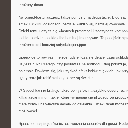
mrożony deser.
Na Speed-Ice znajdziesz także pomysły na degustacje. Blog zac
smaku w kilku odsłonach: bardziej waniliowej, bardziej owocowej,
Dzięki temu uczysz się własnych preferencji i zaczynasz kompo
siebie: bardziej słodkie albo bardziej intensywne. To podejście sp
mrożenie jest bardziej satysfakcjonujące.
Speed-Ice to również miejsce, gdzie liczą się detale: czas schłod
użyjesz cukru białego, czy postawisz na erytrytol. Blog pokazuje
na smak. Dowiesz się, jak uzyskać efekt lodów miękkich, jak prz
gęsty oraz jak robić sorbety, które są świeże.
W Speed-Ice nie brakuje także pomysłów na szybkie desery. Są re
kilkanaście minut i takie, które wymagają cierpliwości. Są propo
małe formy i na większe desery do dzielenia. Dzięki temu może
możliwości.
Speed-Ice inspiruje również do tworzenia deserów dla gości. Pod