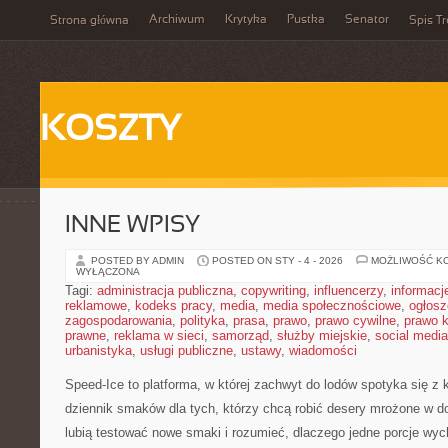
Archiwum
Krytyka
Pustka
Senator
Strona główna
Spis Tr
KOSZTY
INNE WPISY
POSTED BY ADMIN
POSTED ON STY - 4 - 2026
MOŻLIWOŚĆ K
WYŁĄCZONA
Tagi:
administracja publiczna
,
copywriting
,
influencerzy
,
informacj
reklamowe
,
kodeks pracy
,
media
,
media społecznościowe
,
ogłosz
zagospodarowania
,
polityka
,
prasa
,
prawo
,
prawo cywilne
,
prawo 
prawne
,
reklama w sieci
,
samorząd
,
służby miejskie
,
social media
urbanistyka
,
usługi publiczne
,
ustawy
,
wiadomości
Speed-Ice to platforma, w której zachwyt do lodów spotyka się z 
dziennik smaków dla tych, którzy chcą robić desery mrożone w do
lubią testować nowe smaki i rozumieć, dlaczego jedne porcje wyc