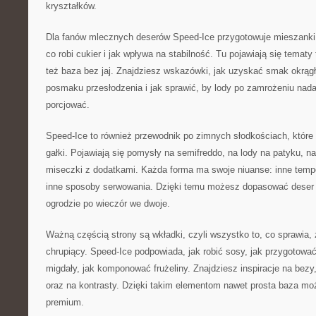
kryształków.
Dla fanów mlecznych deserów Speed-Ice przygotowuje mieszanki
co robi cukier i jak wpływa na stabilność. Tu pojawiają się tematy 
też baza bez jaj. Znajdziesz wskazówki, jak uzyskać smak okrągł
posmaku przesłodzenia i jak sprawić, by lody po zamrożeniu nadal
porcjować.
Speed-Ice to również przewodnik po zimnych słodkościach, któr
gałki. Pojawiają się pomysły na semifreddo, na lody na patyku, na
miseczki z dodatkami. Każda forma ma swoje niuanse: inne tempo
inne sposoby serwowania. Dzięki temu możesz dopasować deser d
ogrodzie po wieczór we dwoje.
Ważną częścią strony są wkładki, czyli wszystko to, co sprawia, ż
chrupiący. Speed-Ice podpowiada, jak robić sosy, jak przygotować
migdały, jak komponować frużeliny. Znajdziesz inspiracje na bezy
oraz na kontrasty. Dzięki takim elementom nawet prosta baza m
premium.