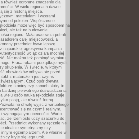
a również ogromne znaczenie dla
samości. W wielu regionach dawne
ą się z historią miejsca,
ycznymi materiałami i wzorami
ymi od pokoleń. Współczesne
rękodzieła może więc być sposobem na
ięci, ale też na budowanie
ości regionu. Mała pracownia potrafi
basadorem całej miejscowości, a
ykonany przedmiot bywa lepszą
iż najbardziej agresywna kampania
Autentyczność wciąż działa mocniej
ość. Nie można też pominąć wymiaru
nego. Praca rękami porządkuje myśli,
zy skupienia. W świecie, w którym
ść obowiązków odbywa się przed
ntakt z materiałem jest czymś
dświeżającym. Czuć opór drewna,
, fakturę tkaniny czy zapach skóry to
o bardziej pierwotnego doświadczenia
la wielu osób nauka rękodzieła staje
 tylko pasją, ale również formą
 Pozwala na chwilę wyjść z wirtualnego
oncentrować się na czymś realnym,
i wymagającym obecności. Warto
tać, że rzemiosło uczy szacunku do
ści. Przedmiot wykonany ręcznie nie
ie idealnie symetryczny czy
z innym egzemplarzem. Ale właśnie w
óżnicy kryje się jego urok.