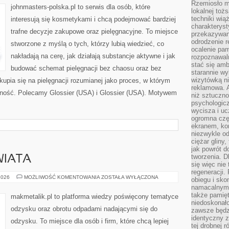
Rzemiosło m
johnmasters-polska.pl to serwis dla osób, które
lokalnej toż
techniki wiąż
interesują się kosmetykami i chcą podejmować bardziej
charakteryst
trafne decyzje zakupowe oraz pielęgnacyjne. To miejsce
przekazywan
odrodzenie 
stworzone z myślą o tych, którzy lubią wiedzieć, co
ocalenie pam
nakładają na cerę, jak działają substancje aktywne i jak
rozpoznawaln
stać się am
budować schemat pielęgnacji bez chaosu oraz bez
starannie w
wizytówką n
pia się na pielęgnacji rozumianej jako proces, w którym
reklamowa. 
yczność. Polecamy Glossier (USA) i Glossier (USA). Motywem
niż sztuczn
psychologicz
wycisza i uc
ogromna czę
ekranem, ko
niezwykle o
ciężar gliny
jak powrót d
tworzenia. D
WIATA
się więc nie
regeneracji.
INSPIRACJE
2026
MOŻLIWOŚĆ KOMENTOWANIA
ZOSTAŁA WYŁĄCZONA
obiegu i sk
ZE
namacalnym 
ŚWIATA
także pamię
makmetalik.pl to platforma wiedzy poświęcony tematyce
niedoskonało
odzysku oraz obrotu odpadami nadającymi się do
zawsze będz
identyczny 
odzysku. To miejsce dla osób i firm, które chcą lepiej
tej drobnej r