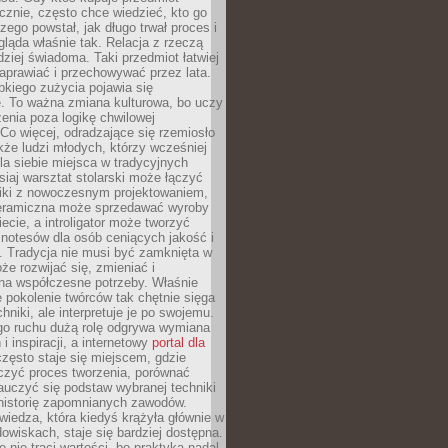
znie, często chce wiedzieć, kto go
czego powstał, jak długo trwał proces i
ląda właśnie tak. Relacja z rzeczą
rdziej świadoma. Taki przedmiot łatwiej
aprawiać i przechowywać przez lata.
kiego zużycia pojawia się
e. To ważna zmiana kulturowa, bo uczy
enia poza logikę chwilowej
Co więcej, odradzające się rzemiosło
kże ludzi młodych, którzy wcześniej
 dla siebie miejsca w tradycyjnych
siaj warsztat stolarski może łączyć
iki z nowoczesnym projektowaniem,
eramiczna może sprzedawać wyroby
ecie, a introligator może tworzyć
e notesów dla osób ceniących jakość i
. Tradycja nie musi być zamknięta w
e rozwijać się, zmieniać i
na współczesne potrzeby. Właśnie
 pokolenie twórców tak chętnie sięga
hniki, ale interpretuje je po swojemu.
go ruchu dużą rolę odgrywa wymiana
i inspiracji, a internetowy
portal dla
zęsto staje się miejscem, gdzie
zyć proces tworzenia, porównać
auczyć się podstaw wybranej techniki
 historię zapomnianych zawodów.
wiedza, która kiedyś krążyła głównie w
owiskach, staje się bardziej dostępna.
 nie traci wartości, bo praktyka nadal