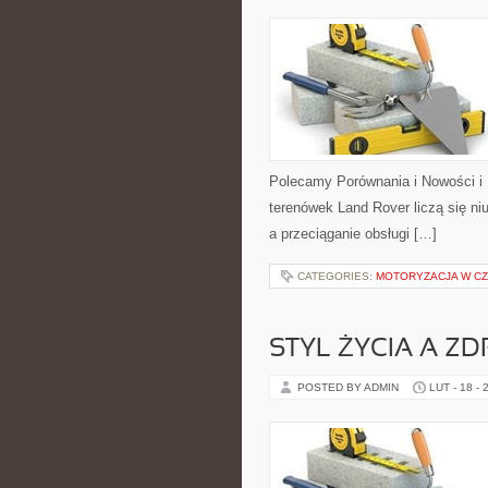
Polecamy Porównania i Nowości i
terenówek Land Rover liczą się n
a przeciąganie obsługi […]
CATEGORIES:
MOTORYZACJA W C
STYL ŻYCIA A Z
POSTED BY ADMIN
LUT - 18 - 