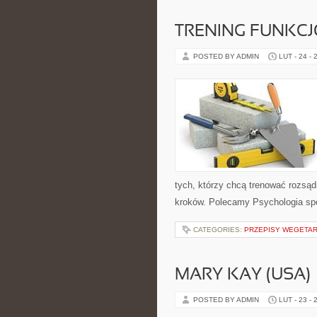
TRENING FUNKC
POSTED BY ADMIN
LUT - 24 - 
tych, którzy chcą trenować rozsądn
kroków. Polecamy Psychologia spo
CATEGORIES:
PRZEPISY WEGETAR
MARY KAY (USA)
POSTED BY ADMIN
LUT - 23 - 