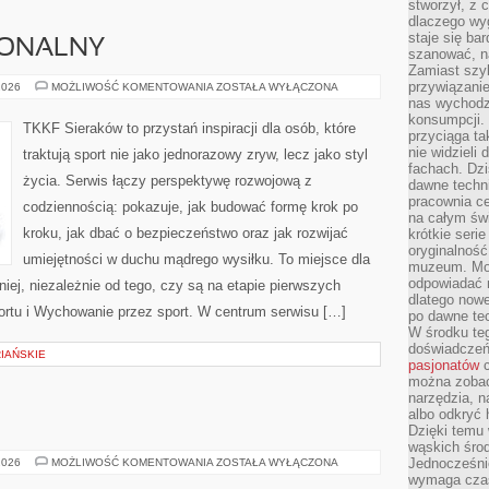
stworzył, z 
dlaczego wyg
staje się ba
JONALNY
szanować, n
Zamiast szyb
przywiązani
TRENING
2026
MOŻLIWOŚĆ KOMENTOWANIA
ZOSTAŁA WYŁĄCZONA
FUNKCJONALNY
nas wychodz
konsumpcji. 
TKKF Sieraków to przystań inspiracji dla osób, które
przyciąga ta
nie widzieli
traktują sport nie jako jednorazowy zryw, lecz jako styl
fachach. Dzi
życia. Serwis łączy perspektywę rozwojową z
dawne techn
pracownia c
codziennością: pokazuje, jak budować formę krok po
na całym świ
kroku, jak dbać o bezpieczeństwo oraz jak rozwijać
krótkie seri
oryginalność
umiejętności w duchu mądrego wysiłku. To miejsce dla
muzeum. Moż
odpowiadać 
iej, niezależnie od tego, czy są na etapie pierwszych
dlatego nowe
rtu i Wychowanie przez sport. W centrum serwisu […]
po dawne tec
W środku te
doświadczeń 
IAŃSKIE
pasjonatów
c
można zobac
narzędzia, n
albo odkryć
Dzięki temu 
wąskich środ
MARY
Jednocześnie
2026
MOŻLIWOŚĆ KOMENTOWANIA
ZOSTAŁA WYŁĄCZONA
KAY
wymaga czasu
(USA)