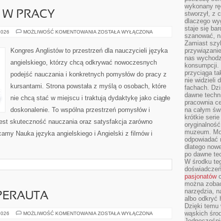
wykonany ręc
I W PRACY
stworzył, z 
dlaczego wyg
staje się ba
JĘZYK
2026
MOŻLIWOŚĆ KOMENTOWANIA
ZOSTAŁA WYŁĄCZONA
szanować, n
ANGIELSKI
W
Zamiast szyb
PRACY
Kongres Anglistów to przestrzeń dla nauczycieli języka
przywiązani
nas wychodz
angielskiego, którzy chcą odkrywać nowoczesnych
konsumpcji. 
przyciąga ta
podejść nauczania i konkretnych pomysłów do pracy z
nie widzieli
kursantami. Strona powstała z myślą o osobach, które
fachach. Dzi
dawne techn
nie chcą stać w miejscu i traktują dydaktykę jako ciągłe
pracownia c
doskonalenie. To wspólna przestrzeń pomysłów i
na całym świ
krótkie seri
 jest skuteczność nauczania oraz satysfakcja zarówno
oryginalność
muzeum. Moż
camy Nauka języka angielskiego i Angielski z filmów i
odpowiadać 
dlatego nowe
po dawne tec
W środku te
doświadczeń 
pasjonatów
c
można zobac
narzędzia, n
PERAUTA
albo odkryć
Dzięki temu 
wąskich środ
SUPERAUTA
2026
MOŻLIWOŚĆ KOMENTOWANIA
ZOSTAŁA WYŁĄCZONA
I
Jednocześnie