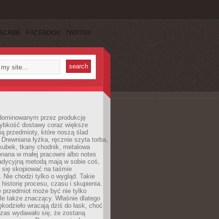
SCRIBE
FACEBOOK
TWITTER
dominowanym przez produkcję
ybkość dostawy coraz większe
ią przedmioty, które noszą ślad
. Drewniana łyżka, ręcznie szyta torba,
kubek, tkany chodnik, metalowa
nana w małej pracowni albo notes
radycyjną metodą mają w sobie coś,
 się skopiować na taśmie
. Nie chodzi tylko o wygląd. Takie
 historię procesu, czasu i skupienia.
 przedmiot może być nie tylko
le także znaczący. Właśnie dlatego
rękodzieło wracają dziś do łask, choć
czas wydawało się, że zostaną