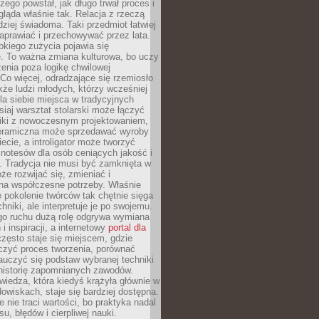
czego powstał, jak długo trwał proces i
ląda właśnie tak. Relacja z rzeczą
rdziej świadoma. Taki przedmiot łatwiej
aprawiać i przechowywać przez lata.
kiego zużycia pojawia się
e. To ważna zmiana kulturowa, bo uczy
enia poza logikę chwilowej
Co więcej, odradzające się rzemiosło
kże ludzi młodych, którzy wcześniej
 dla siebie miejsca w tradycyjnych
siaj warsztat stolarski może łączyć
iki z nowoczesnym projektowaniem,
eramiczna może sprzedawać wyroby
ecie, a introligator może tworzyć
e notesów dla osób ceniących jakość i
. Tradycja nie musi być zamknięta w
e rozwijać się, zmieniać i
na współczesne potrzeby. Właśnie
 pokolenie twórców tak chętnie sięga
hniki, ale interpretuje je po swojemu.
go ruchu dużą rolę odgrywa wymiana
i inspiracji, a internetowy
portal dla
zęsto staje się miejscem, gdzie
zyć proces tworzenia, porównać
auczyć się podstaw wybranej techniki
 historię zapomnianych zawodów.
wiedza, która kiedyś krążyła głównie w
owiskach, staje się bardziej dostępna.
 nie traci wartości, bo praktyka nadal
, błędów i cierpliwej nauki.