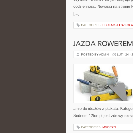
codzienność. Nowości na stronie Po
[…]
CATEGORIES:
EDUKACJA I SZKOŁA
JAZDA ROWEREM
POSTED BY ADMIN
LUT - 24 - 
a nie do ideałów z plakatu. Katego
Sednem 12ton.pl jest zdrowy rozs
CATEGORIES:
MMORPG