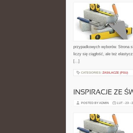
przypadkowych wyborów. Strona sku
liczy się ciągłość, ale też elast
[…]
CATEGORIES:
ZASILACZE (PSU)
INSPIRACJE ZE Ś
POSTED BY ADMIN
LUT - 23 - 