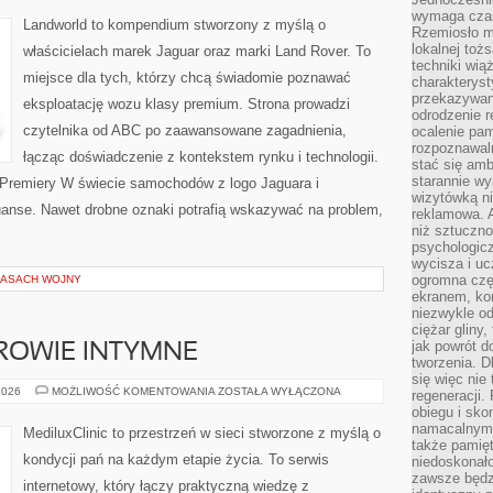
HYPERAUTA
wymaga czasu
Landworld to kompendium stworzony z myślą o
Rzemiosło m
lokalnej toż
właścicielach marek Jaguar oraz marki Land Rover. To
techniki wiąż
miejsce dla tych, którzy chcą świadomie poznawać
charakteryst
przekazywan
eksploatację wozu klasy premium. Strona prowadzi
odrodzenie 
czytelnika od ABC po zaawansowane zagadnienia,
ocalenie pam
rozpoznawaln
łącząc doświadczenie z kontekstem rynku i technologii.
stać się am
starannie w
 Premiery W świecie samochodów z logo Jaguara i
wizytówką n
iuanse. Nawet drobne oznaki potrafią wskazywać na problem,
reklamowa. 
niż sztuczn
psychologicz
wycisza i uc
ogromna czę
ZASACH WOJNY
ekranem, ko
niezwykle o
ciężar gliny
jak powrót d
DROWIE INTYMNE
tworzenia. D
się więc nie
STYL
2026
MOŻLIWOŚĆ KOMENTOWANIA
ZOSTAŁA WYŁĄCZONA
regeneracji.
ŻYCIA
obiegu i sk
A
ZDROWIE
namacalnym 
MediluxClinic to przestrzeń w sieci stworzone z myślą o
INTYMNE
także pamię
kondycji pań na każdym etapie życia. To serwis
niedoskonało
zawsze będz
internetowy, który łączy praktyczną wiedzę z