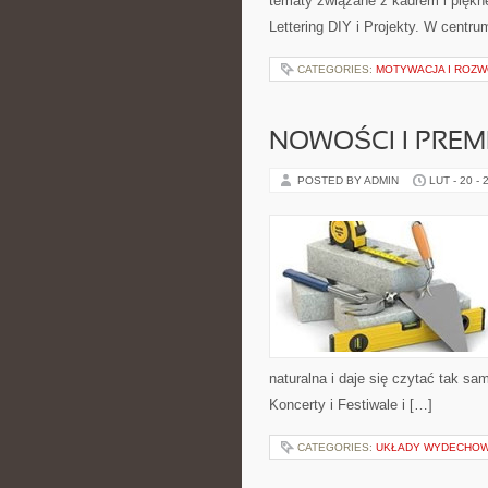
tematy związane z kadrem i piękne
Lettering DIY i Projekty. W centru
CATEGORIES:
MOTYWACJA I ROZW
NOWOŚCI I PREM
POSTED BY ADMIN
LUT - 20 - 
naturalna i daje się czytać tak sa
Koncerty i Festiwale i […]
CATEGORIES:
UKŁADY WYDECHO