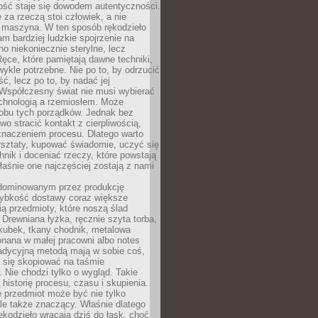
ość staje się dowodem autentyczności.
 za rzeczą stoi człowiek, a nie
maszyna. W ten sposób rękodzieło
m bardziej ludzkie spojrzenie na
no niekoniecznie sterylne, lecz
ęce, które pamiętają dawne techniki,
wykle potrzebne. Nie po to, by odrzucić
, lecz po to, by nadać jej
Współczesny świat nie musi wybierać
chnologią a rzemiosłem. Może
 obu tych porządków. Jednak bez
wo stracić kontakt z cierpliwością,
 znaczeniem procesu. Dlatego warto
rsztaty, kupować świadomie, uczyć się
nik i doceniać rzeczy, które powstają
właśnie one najczęściej zostają z nami
dominowanym przez produkcję
ybkość dostawy coraz większe
ią przedmioty, które noszą ślad
. Drewniana łyżka, ręcznie szyta torba,
kubek, tkany chodnik, metalowa
nana w małej pracowni albo notes
radycyjną metodą mają w sobie coś,
 się skopiować na taśmie
. Nie chodzi tylko o wygląd. Takie
 historię procesu, czasu i skupienia.
 przedmiot może być nie tylko
le także znaczący. Właśnie dlatego
rękodzieło wracają dziś do łask, choć