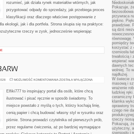
rozumieć, jak działa rynek materiałów wtórnych, jak
Niedoskonał
Pokazuje, że
przygotować odpady do sprzedaży, jak przebiega proces
bezosobowa 
przywraca na
klasyfikacji oraz dlaczego właściwe postępowanie z
piękno. Pięk
ekologii, jak i dla portfela. Strona skupia się na praktyce:
prawdziwe. R
są dziś niez
bezużyteczne rzeczy w zysk, jednocześnie wspierając
nowoczesność
równowagę. 
pomiędzy te
korzystać z
NE
rzemiosła łat
trwałością i
wspierać wa
dawnych tech
 BARW
wolniej. To 
najdłużej.
W świecie z
KOLOR
2026
MOŻLIWOŚĆ KOMENTOWANIA
ZOSTAŁA WYŁĄCZONA
I
masową i sz
TEORIA
wrażenie rob
BARW
Elfiki777 to inspirujący portal dla osób, które chcą
ludzkiej ręki
ceramiczny 
ilustrować i pisać ręcznie w sposób świadomy. To
klamka wyko
miejsce powstało z myślą o tych, którzy kochają linię,
oprawiony t
czego nie da
cenią papier i chcą budować własny styl w rysunku oraz
produkcyjnej
rzeczy niosą
piśmie. Strona prowadzi czytelnika od pierwszych prób,
Pokazują, że
przez regularne ćwiczenia, aż po bardziej wymagające
użyteczny, a
rzemiosło i 