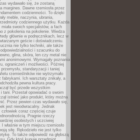
czas wydawało się, że zostaną
na margines. Dawne rzemiosła przez
undamentem codzienności. To dzięki
ły meble, naczynia, ubrania,
przedmioty codziennego użytku. Każda
miała swoich specjalistów, a fach
o z pokolenia na pokolenie. Wiedza
 wtedy głównie w podręcznikach, lecz w
wtarzanym geście i doświadczeniu.
ucznia nie tylko techniki, ale także
, odpowiedzialności i szacunku do
rewno, glina, skóra, len czy metal nie
ami anonimowymi. Wymagały poznania
ru, ograniczeń i możliwości. Później
 przemysłu, standaryzacji i taniej
Wielu rzemieślników nie wytrzymało
z fabrykami. Ich warsztaty znikały, a
odchodziła pewna kultura pracy.
aczął być przede wszystkim
 i tani. Przestał opowiadać o swoim
czął istnieć jako produkt, który można
nić. Przez pewien czas wydawało się,
nek jest nieodwracalny. Jednak
człowiek coraz częściej czuje
ednorodnością. Pragnie rzeczy
bardziej osobistych i uczciwiej
 I właśnie w tym miejscu rzemiosło
oją siłę. Rękodzieło nie jest tylko
etykę. To także odpowiedź na głębszą
nsu. Gdy ktoś kupuje przedmiot