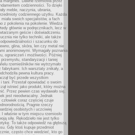
na margines. Dawne rzemiosła przez
undamentem codzienności. To dzięki
ły meble, naczynia, ubrania,
przedmioty codziennego użytku. Każda
miała swoich specjalistów, a fach
o z pokolenia na pokolenie. Wiedza
 wtedy głównie w podręcznikach, lecz w
wtarzanym geście i doświadczeniu.
ucznia nie tylko techniki, ale także
, odpowiedzialności i szacunku do
rewno, glina, skóra, len czy metal nie
ami anonimowymi. Wymagały poznania
ru, ograniczeń i możliwości. Później
 przemysłu, standaryzacji i taniej
Wielu rzemieślników nie wytrzymało
z fabrykami. Ich warsztaty znikały, a
odchodziła pewna kultura pracy.
aczął być przede wszystkim
 i tani. Przestał opowiadać o swoim
czął istnieć jako produkt, który można
nić. Przez pewien czas wydawało się,
nek jest nieodwracalny. Jednak
człowiek coraz częściej czuje
ednorodnością. Pragnie rzeczy
bardziej osobistych i uczciwiej
 I właśnie w tym miejscu rzemiosło
oją siłę. Rękodzieło nie jest tylko
etykę. To także odpowiedź na głębszą
nsu. Gdy ktoś kupuje przedmiot
znie, często chce wiedzieć, kto go