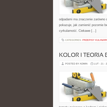
odpadami ma znaczenie zarówno dla 
pokazuje, jak zamienić pozornie 
cyrkularność. Ciekawe […]
CATEGORIES:
PRZEPISY KULINAR
KOLOR I TEORIA
POSTED BY ADMIN
LUT - 21 - 