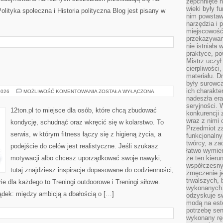
zepchnięte 
wieki były f
lityka społeczna i Historia polityczna Blog jest pisany w
nim powstawa
narzędzia i 
miejscowość 
przekazywan
nie istniała
praktyce, po
Mistrz uczył 
cierpliwości
materiału. D
były surowc
ich charakte
JAZDA
2026
MOŻLIWOŚĆ KOMENTOWANIA
ZOSTAŁA WYŁĄCZONA
ROWEREM
nadeszła era
seryjności. 
12ton.pl to miejsce dla osób, które chcą zbudować
konkurencji 
wraz z nimi 
kondycję, schudnąć oraz wkręcić się w kolarstwo. To
Przedmiot z
serwis, w którym fitness łączy się z higieną życia, a
funkcjonalny
twórcy, a za
podejście do celów jest realistyczne. Jeśli szukasz
łatwo wymie
motywacji albo chcesz uporządkować swoje nawyki,
że ten kieru
współczesny 
tutaj znajdziesz inspiracje dopasowane do codzienności,
zmęczenie j
trwalszych, 
rie dla każdego to Treningi outdoorowe i Treningi siłowe.
wykonanych.
ądek: między ambicją a dbałością o […]
odzyskuje sw
modą na est
potrzebę se
wykonany ręc