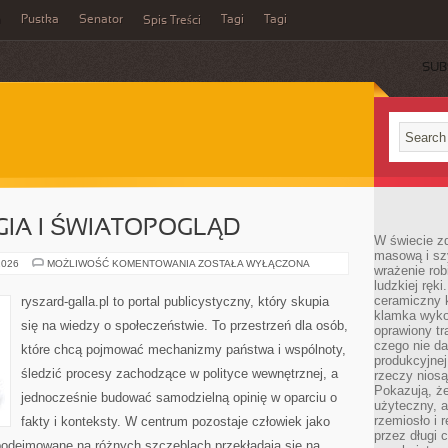
a
Pustka
Senator
Tagi
Tagi
Spis Treści
SUB
GIA I ŚWIATOPOGLĄD
W świecie z
masową i sz
POLITYKA
2026
MOŻLIWOŚĆ KOMENTOWANIA
ZOSTAŁA WYŁĄCZONA
wrażenie rob
A
ludzkiej ręki
RELIGIA
I
ceramiczny 
ryszard-galla.pl to portal publicystyczny, który skupia
ŚWIATOPOGLĄD
klamka wyko
się na wiedzy o społeczeństwie. To przestrzeń dla osób,
oprawiony t
czego nie da
które chcą pojmować mechanizmy państwa i wspólnoty,
produkcyjnej
śledzić procesy zachodzące w polityce wewnętrznej, a
rzeczy niosą
Pokazują, że
jednocześnie budować samodzielną opinię w oparciu o
użyteczny, a
rzemiosło i 
fakty i konteksty. W centrum pozostaje człowiek jako
przez długi 
 podejmowane na różnych szczeblach przekładają się na