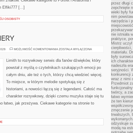
m znaków. Ciekawe kategorie to Portret i Anatomia i
przez długi 
m Elfiki777 […]
zepchnięte 
wieki były f
nim powstawa
ÓJ OSOBISTY
narzędzia i 
miejscowość 
przekazywan
nie istniała
IERY
praktyce, po
Mistrz uczył 
cierpliwości
NOWOŚCI
2026
MOŻLIWOŚĆ KOMENTOWANIA
ZOSTAŁA WYŁĄCZONA
materiału. D
I
PREMIERY
były surowc
Limith to rozrywkowy serwis dla fanów dźwięków, który
ich charakte
nadeszła era
powstał z myślą o czytelnikach szukających emocji po
seryjności. 
konkurencji 
całym dniu, ale też o tych, którzy chcą wiedzieć więcej.
wraz z nimi 
To miejsce, w którym melodie spotykają się z
Przedmiot z
funkcjonalny
historiami, a nowości łączą się z legendami. Całość ma
twórcy, a za
charakter rozrywkowy, dzięki czemu muzyka staje się tu
łatwo wymie
że ten kieru
mo łatwo, jak przeżywa. Ciekawe kategorie na stronie to
współczesny 
zmęczenie j
trwalszych, 
wykonanych.
WE
odzyskuje sw
modą na est
potrzebę se