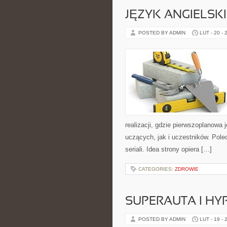
JĘZYK ANGIELSK
POSTED BY ADMIN
LUT - 20 - 
realizacji, gdzie pierwszoplanowa
uczących, jak i uczestników. Pole
seriali. Idea strony opiera […]
CATEGORIES:
ZDROWIE
SUPERAUTA I HY
POSTED BY ADMIN
LUT - 19 - 