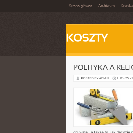
Archiwum
Krytyk
Strona główna
KOSZTY
POLITYKA A RELI
POSTED BY ADMIN
LUT - 25 - 
obywatel, a także to, jak decyzje