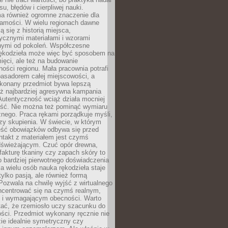
, błędów i cierpliwej nauki.
a również ogromne znaczenie dla
samości. W wielu regionach dawne
ą się z historią miejsca,
ycznymi materiałami i wzorami
ymi od pokoleń. Współczesne
rękodzieła może więc być sposobem na
ięci, ale też na budowanie
ości regionu. Mała pracownia potrafi
basadorem całej miejscowości, a
ykonany przedmiot bywa lepszą
iż najbardziej agresywna kampania
Autentyczność wciąż działa mocniej
ość. Nie można też pominąć wymiaru
nego. Praca rękami porządkuje myśli,
zy skupienia. W świecie, w którym
ść obowiązków odbywa się przed
ntakt z materiałem jest czymś
dświeżającym. Czuć opór drewna,
, fakturę tkaniny czy zapach skóry to
o bardziej pierwotnego doświadczenia
la wielu osób nauka rękodzieła staje
 tylko pasją, ale również formą
 Pozwala na chwilę wyjść z wirtualnego
oncentrować się na czymś realnym,
i wymagającym obecności. Warto
tać, że rzemiosło uczy szacunku do
ści. Przedmiot wykonany ręcznie nie
ie idealnie symetryczny czy