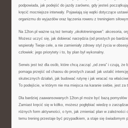
podpowiada, jak podejść do jazdy zarówno, gdy jesteś początkują
kręcić mocniejsze interwały. Pojawiają się wątki dotyczące ustawi
organizmu do wyjazdów oraz łączenia roweru z treningiem siłowym
Na 12ton.pl ważne są też tematy „okołotreningowe”: akcesoria, or
Możesz uczyć się, jak dobierać narzędzia (od prostych po bardz
wspierały Twoje cele, a nie zamieniały zdrowy styl życia w obses
człowiek: jego priorytety i to, by plan był wykonalny.
Serwis jest też dla osób, które chcą zacząć „od zera” i czują, że 
pomaga przejść od chaosu do prostych zasad: jak ustalić intencj
skutecznych działań, jak budować rutynę i jak wracać na właściw
To podejście, w którym nie ma miejsca na karanie siebie, jest za 
Dla bardziej zaawansowanych 12ton.pl może być bazą pomysłów 
Zamiast kręcić się w kółko, możesz pogłębiać wiedzę o zarządzan
różnych form aktywności, o tym, jak zmieniać plan w zależności
temu trening przestaje być przypadkiem, a staje się świadomym 