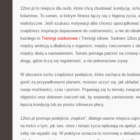
12ton.pl to miejsce dla osób, które chcą zbudować kondycję, sch
kolarstwo. To serwis, w którym fitness łączy się z higieną życia, 
realistyczne. Jeśli szukasz motywacji albo chcesz uporządkować 
znajdziesz inspiracje dopasowane do codzienności, a nie do ideał
każdego to
Treningi outdoorowe
i Treningi siłowe. Sednem 12ton.p
między ambicją a dbałością o organizm, między ćwiczeniami z ob
między dietą a nastawieniem. Serwis pomaga patrzeć na zmianę s
drogę, gdzie liczą się regularność, a nie jednorazowe zrywy.
W obszarze ruchu znajdziesz podejście, które zachęca do budow
gonić za przypadkowymi planami, możesz uczyć się, jak układać 
swoje możliwości, czas i poziom. Pojawiają się tu tematy związa
objętości oraz doborem ćwiczeń tak, by wspierały zamierzenie: r
lepszą kondycję lub po prostu zdrowsze plecy.
12ton.pl promuje podejście „mądrze”, dlatego ważne miejsce zajm
na treści o tym, jak sen, stres i tempo życia wpływają na apetyt, 
żeby nie wypalić się. W praktyce oznacza to rozmowę o deloadzie