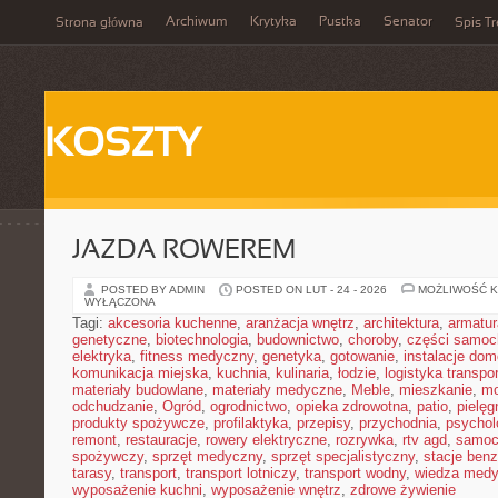
Archiwum
Krytyka
Pustka
Senator
Strona główna
Spis Tr
KOSZTY
JAZDA ROWEREM
POSTED BY ADMIN
POSTED ON LUT - 24 - 2026
MOŻLIWOŚĆ 
WYŁĄCZONA
Tagi:
akcesoria kuchenne
,
aranżacja wnętrz
,
architektura
,
armatur
genetyczne
,
biotechnologia
,
budownictwo
,
choroby
,
części samo
elektryka
,
fitness medyczny
,
genetyka
,
gotowanie
,
instalacje do
komunikacja miejska
,
kuchnia
,
kulinaria
,
łodzie
,
logistyka transpo
materiały budowlane
,
materiały medyczne
,
Meble
,
mieszkanie
,
mo
odchudzanie
,
Ogród
,
ogrodnictwo
,
opieka zdrowotna
,
patio
,
pielęg
produkty spożywcze
,
profilaktyka
,
przepisy
,
przychodnia
,
psychol
remont
,
restauracje
,
rowery elektryczne
,
rozrywka
,
rtv agd
,
samoc
spożywczy
,
sprzęt medyczny
,
sprzęt specjalistyczny
,
stacje ben
tarasy
,
transport
,
transport lotniczy
,
transport wodny
,
wiedza med
wyposażenie kuchni
,
wyposażenie wnętrz
,
zdrowe żywienie