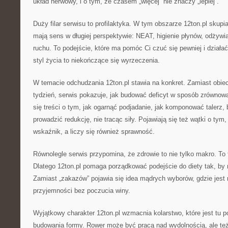
układ nerwowy, i o tym, że czasem „więcej” nie znaczy „lepiej”.
Duży filar serwisu to profilaktyka. W tym obszarze 12ton.pl skupi
mają sens w długiej perspektywie: NEAT, higienie płynów, odżywia
ruchu. To podejście, które ma pomóc Ci czuć się pewniej i działa
styl życia to niekończące się wyrzeczenia.
W temacie odchudzania 12ton.pl stawia na konkret. Zamiast obi
tydzień, serwis pokazuje, jak budować deficyt w sposób zrówno
się treści o tym, jak ogarnąć podjadanie, jak komponować talerz, 
prowadzić redukcję, nie tracąc siły. Pojawiają się też wątki o tym
wskaźnik, a liczy się również sprawność.
Równolegle serwis przypomina, że zdrowie to nie tylko makro. To 
Dlatego 12ton.pl pomaga porządkować podejście do diety tak, by 
Zamiast „zakazów” pojawia się idea mądrych wyborów, gdzie jest
przyjemności bez poczucia winy.
Wyjątkowy charakter 12ton.pl wzmacnia kolarstwo, które jest tu 
budowania formy. Rower może być pracą nad wydolnością, ale te