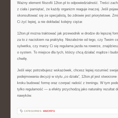
Ważny element filozofii 12ton.pl to odpowiedzialność. Treści zac
z ciała i pamiętać, że każdy organizm reaguje inaczej. Jeśli pojawi
skonsultować się ze specjalistą, bo zdrowie jest priorytetowe. Z
Ci żyć lepiej, a nie dokładać kolejny ciężar.
12ton.pl można traktować jak przewodnik w drodze do lepszej fo
za to z naciskiem na praktykę. Niezależnie od tego, czy Twoim c
sylwetka, czy marzy Ci się regularna jazda na rowerze, znajdzies
o system. To miejsce dla tych, którzy chcą działać mądrze i budo
chwilę.
Jeśli więc potrzebujesz wskazówek, chcesz lepiej rozumieć swoje 
podejmowania decyzji w stylu „co działa”, 12ton.pl jest stworzone
kroku budować formę oraz czerpać radość z treningu. W tym podejś
tylko regularność — a efekty przychodzą jako naturalny rezultat
nawyków.
CATEGORIES:
MMORPG