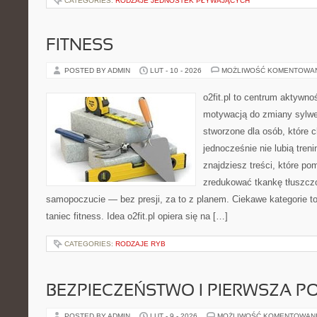
CATEGORIES:
RODZAJE JEDNOSTEK PŁYWAJĄCYCH
FITNESS
POSTED BY ADMIN
LUT - 10 - 2026
MOŻLIWOŚĆ KOMENTOWA
o2fit.pl to centrum aktywno
motywacją do zmiany sylwetk
stworzone dla osób, które c
jednocześnie nie lubią treni
znajdziesz treści, które p
zredukować tkankę tłuszcz
samopoczucie — bez presji, za to z planem. Ciekawe kategorie to
taniec fitness. Idea o2fit.pl opiera się na […]
CATEGORIES:
RODZAJE RYB
BEZPIECZEŃSTWO I PIERWSZA 
POSTED BY ADMIN
LUT - 9 - 2026
MOŻLIWOŚĆ KOMENTOWAN