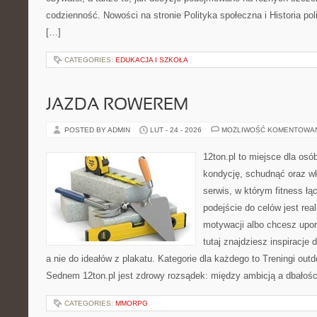
codzienność. Nowości na stronie Polityka społeczna i Historia pol
[…]
CATEGORIES:
EDUKACJA I SZKOŁA
JAZDA ROWEREM
POSTED BY ADMIN
LUT - 24 - 2026
MOŻLIWOŚĆ KOMENTOWA
12ton.pl to miejsce dla os
kondycję, schudnąć oraz wk
serwis, w którym fitness łąc
podejście do celów jest rea
motywacji albo chcesz upo
tutaj znajdziesz inspiracj
a nie do ideałów z plakatu. Kategorie dla każdego to Treningi outd
Sednem 12ton.pl jest zdrowy rozsądek: między ambicją a dbałośc
CATEGORIES:
MMORPG