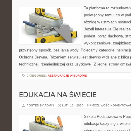
Ta platforma to rozbudowan
poświęcony temu, co w prak
różnicę w ustrojach nośnyc
Jeżeli interesuje Cię realiz
podest, połać dachowa, str
wykończeniowe, znajdziesz
przystępny sposób, bez lania wody. Polecamy kategorie Inspiracje
Ochrona Drewna. Rdzeniem serwisu jest drewno widziane z kilku 
technicznej, rzemieślniczej oraz użytkowej. Z jednej strony oma
CATEGORIES:
RESTAURACJE W EUROPIE
EDUKACJA NA ŚWIECIE
POSTED BY ADMIN
LUT - 12 - 2026
MOŻLIWOŚĆ KOMENTOWA
Szkoła Podstawowa w Popow
edukacja łączy się z wspie
internetowa szkolapopow.pl