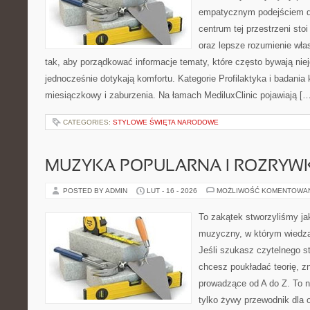
empatycznym podejściem dl
centrum tej przestrzeni st
oraz lepsze rozumienie wła
tak, aby porządkować informacje tematy, które często bywają nie
jednocześnie dotykają komfortu. Kategorie Profilaktyka i badania k
miesiączkowy i zaburzenia. Na łamach MediluxClinic pojawiają […
CATEGORIES:
STYLOWE ŚWIĘTA NARODOWE
MUZYKA POPULARNA I ROZRY
POSTED BY ADMIN
LUT - 16 - 2026
MOŻLIWOŚĆ KOMENTOWA
To zakątek stworzyliśmy ja
muzyczny, w którym wiedza
Jeśli szukasz czytelnego s
chcesz poukładać teorię, zn
prowadzące od A do Z. To n
tylko żywy przewodnik dla 