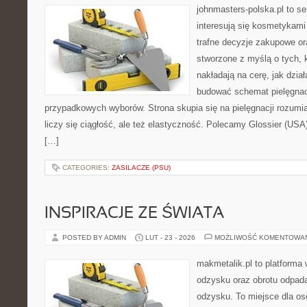
johnmasters-polska.pl to se
interesują się kosmetykami
trafne decyzje zakupowe or
stworzone z myślą o tych, k
nakładają na cerę, jak dział
budować schemat pielęgnac
przypadkowych wyborów. Strona skupia się na pielęgnacji rozumia
liczy się ciągłość, ale też elastyczność. Polecamy Glossier (US
[…]
CATEGORIES:
ZASILACZE (PSU)
INSPIRACJE ZE ŚWIATA
POSTED BY ADMIN
LUT - 23 - 2026
MOŻLIWOŚĆ KOMENTOWA
makmetalik.pl to platforma
odzysku oraz obrotu odpad
odzysku. To miejsce dla osób