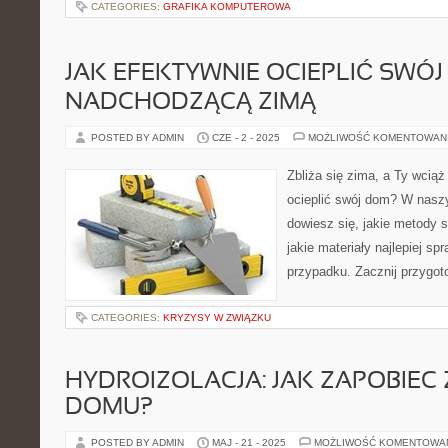
CATEGORIES:
GRAFIKA KOMPUTEROWA
JAK EFEKTYWNIE OCIEPLIĆ SWÓ
NADCHODZĄCĄ ZIMĄ
POSTED BY ADMIN
CZE - 2 - 2025
MOŻLIWOŚĆ KOMENTOWAN
Zbliża się zima, a Ty wciąż
ocieplić swój dom? W nasz
dowiesz się, jakie metody s
jakie materiały najlepiej s
przypadku. Zacznij przygoto
CATEGORIES:
KRYZYSY W ZWIĄZKU
HYDROIZOLACJA: JAK ZAPOBIEC
DOMU?
POSTED BY ADMIN
MAJ - 21 - 2025
MOŻLIWOŚĆ KOMENTOWA