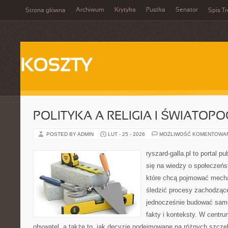
Archiwum
Krytyka
Pustka
Senator
Strona główna
Spis Tr
KOSZTY
POLITYKA A RELIGIA I ŚWIATOP
POSTED BY ADMIN
LUT - 25 - 2026
MOŻLIWOŚĆ KOMENTOWA
ryszard-galla.pl to portal p
się na wiedzy o społeczeńst
które chcą pojmować mecha
śledzić procesy zachodzące
jednocześnie budować samo
fakty i konteksty. W centru
obywatel, a także to, jak decyzje podejmowane na różnych szczeb