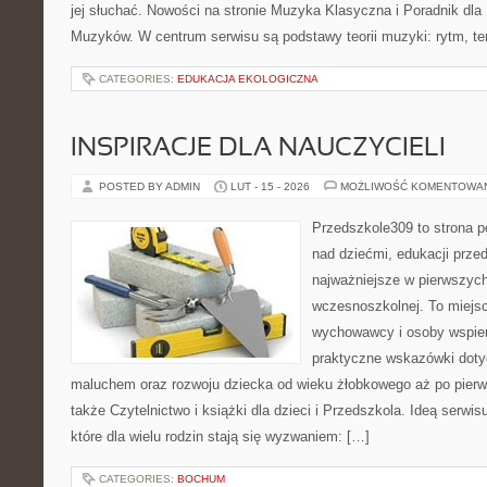
jej słuchać. Nowości na stronie Muzyka Klasyczna i Poradnik dl
Muzyków. W centrum serwisu są podstawy teorii muzyki: rytm, t
CATEGORIES:
EDUKACJA EKOLOGICZNA
INSPIRACJE DLA NAUCZYCIELI
POSTED BY ADMIN
LUT - 15 - 2026
MOŻLIWOŚĆ KOMENTOWA
Przedszkole309 to strona 
nad dziećmi, edukacji prze
najważniejsze w pierwszych
wczesnoszkolnej. To miejsc
wychowawcy i osoby wspier
praktyczne wskazówki dotyc
maluchem oraz rozwoju dziecka od wieku żłobkowego aż po pierw
także Czytelnictwo i książki dla dzieci i Przedszkola. Ideą serwi
które dla wielu rodzin stają się wyzwaniem: […]
CATEGORIES:
BOCHUM