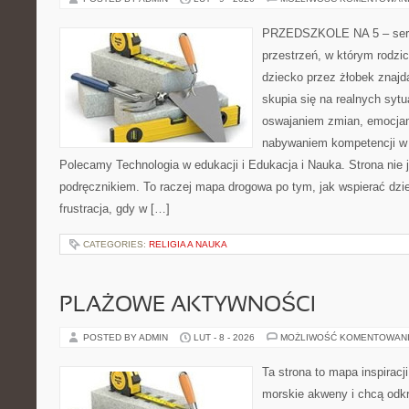
PRZEDSZKOLE NA 5 – serwi
przestrzeń, w którym rodzi
dziecko przez żłobek znajd
skupia się na realnych syt
oswajaniem zmian, emocjam
nabywaniem kompetencji w
Polecamy Technologia w edukacji i Edukacja i Nauka. Strona nie 
podręcznikiem. To raczej mapa drogowa po tym, jak wspierać dzie
frustracja, gdy w […]
CATEGORIES:
RELIGIA A NAUKA
PLAŻOWE AKTYWNOŚCI
POSTED BY ADMIN
LUT - 8 - 2026
MOŻLIWOŚĆ KOMENTOWAN
Ta strona to mapa inspiracji
morskie akweny i chcą odk