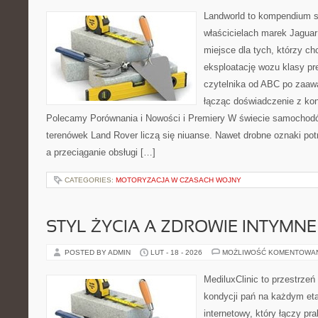
Landworld to kompendium s
właścicielach marek Jaguar
miejsce dla tych, którzy 
eksploatację wozu klasy pr
czytelnika od ABC po zaaw
łącząc doświadczenie z kon
Polecamy Porównania i Nowości i Premiery W świecie samochodó
terenówek Land Rover liczą się niuanse. Nawet drobne oznaki po
a przeciąganie obsługi […]
CATEGORIES:
MOTORYZACJA W CZASACH WOJNY
STYL ŻYCIA A ZDROWIE INTYMNE
POSTED BY ADMIN
LUT - 18 - 2026
MOŻLIWOŚĆ KOMENTOWA
MediluxClinic to przestrzeń
kondycji pań na każdym eta
internetowy, który łączy pr