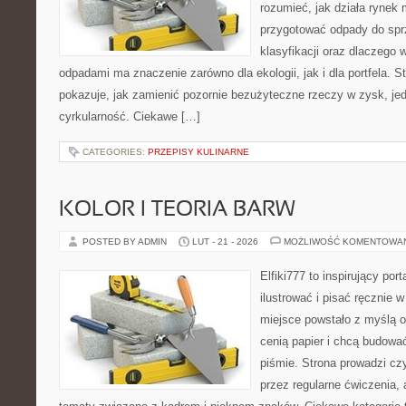
rozumieć, jak działa rynek 
przygotować odpady do sprz
klasyfikacji oraz dlaczego
odpadami ma znaczenie zarówno dla ekologii, jak i dla portfela. S
pokazuje, jak zamienić pozornie bezużyteczne rzeczy w zysk, je
cyrkularność. Ciekawe […]
CATEGORIES:
PRZEPISY KULINARNE
KOLOR I TEORIA BARW
POSTED BY ADMIN
LUT - 21 - 2026
MOŻLIWOŚĆ KOMENTOWA
Elfiki777 to inspirujący por
ilustrować i pisać ręcznie
miejsce powstało z myślą o 
cenią papier i chcą budowa
piśmie. Strona prowadzi czy
przez regularne ćwiczenia,