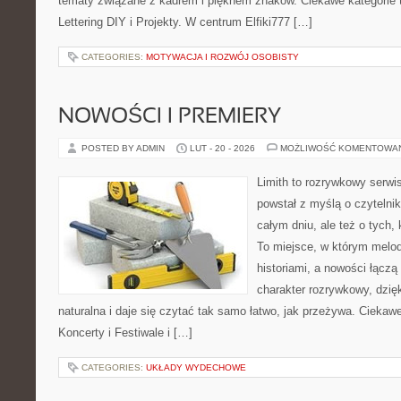
tematy związane z kadrem i pięknem znaków. Ciekawe kategorie to
Lettering DIY i Projekty. W centrum Elfiki777 […]
CATEGORIES:
MOTYWACJA I ROZWÓJ OSOBISTY
NOWOŚCI I PREMIERY
POSTED BY ADMIN
LUT - 20 - 2026
MOŻLIWOŚĆ KOMENTOWA
Limith to rozrywkowy serwi
powstał z myślą o czytelni
całym dniu, ale też o tych,
To miejsce, w którym melod
historiami, a nowości łączą
charakter rozrywkowy, dzię
naturalna i daje się czytać tak samo łatwo, jak przeżywa. Ciekawe
Koncerty i Festiwale i […]
CATEGORIES:
UKŁADY WYDECHOWE