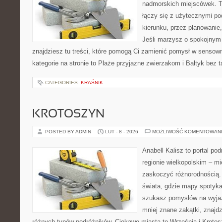
nadmorskich miejscówek. T
łączy się z użytecznymi p
kierunku, przez planowanie
Jeśli marzysz o spokojnym
znajdziesz tu treści, które pomogą Ci zamienić pomysł w sens
kategorie na stronie to Plaże przyjazne zwierzakom i Bałtyk bez 
CATEGORIES:
KRAŚNIK
KROTOSZYN
POSTED BY ADMIN
LUT - 8 - 2026
MOŻLIWOŚĆ KOMENTOWAN
Anabell Kalisz to portal po
regionie wielkopolskim – mie
zaskoczyć różnorodnością. 
świata, gdzie mapy spotykaj
szukasz pomysłów na wyjaz
mniej znane zakątki, znajdz
różnych typów podróżników. Ciekawe miasta to Września i Krotosz