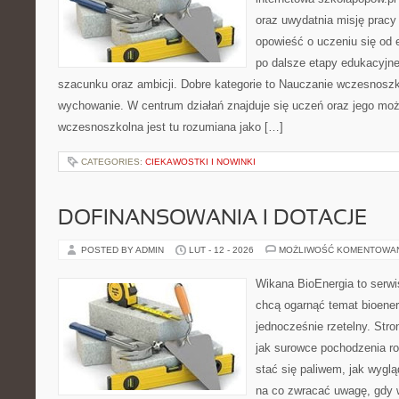
oraz uwydatnia misję pracy
opowieść o uczeniu się od
po dalsze etapy edukacyjn
szacunku oraz ambicji. Dobre kategorie to Nauczanie wczesnoszk
wychowanie. W centrum działań znajduje się uczeń oraz jego moż
wczesnoszkolna jest tu rozumiana jako […]
CATEGORIES:
CIEKAWOSTKI I NOWINKI
DOFINANSOWANIA I DOTACJE
POSTED BY ADMIN
LUT - 12 - 2026
MOŻLIWOŚĆ KOMENTOWA
Wikana BioEnergia to serwi
chcą ogarnąć temat bioener
jednocześnie rzetelny. Str
jak surowce pochodzenia r
stać się paliwem, jak wyglą
na co zwracać uwagę, gdy 