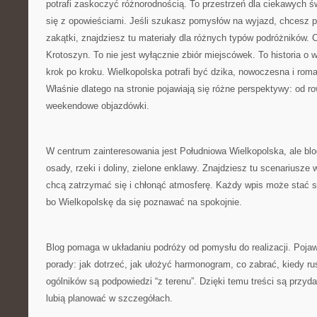
potrafi zaskoczyć różnorodnością. To przestrzeń dla ciekawych ś
się z opowieściami. Jeśli szukasz pomysłów na wyjazd, chcesz 
zakątki, znajdziesz tu materiały dla różnych typów podróżników.
Krotoszyn. To nie jest wyłącznie zbiór miejscówek. To historia 
krok po kroku. Wielkopolska potrafi być dzika, nowoczesna i rom
Właśnie dlatego na stronie pojawiają się różne perspektywy: od 
weekendowe objazdówki.
W centrum zainteresowania jest Południowa Wielkopolska, ale blog
osady, rzeki i doliny, zielone enklawy. Znajdziesz tu scenariusze 
chcą zatrzymać się i chłonąć atmosferę. Każdy wpis może stać si
bo Wielkopolskę da się poznawać na spokojnie.
Blog pomaga w układaniu podróży od pomysłu do realizacji. Pojaw
porady: jak dotrzeć, jak ułożyć harmonogram, co zabrać, kiedy r
ogólników są podpowiedzi “z terenu”. Dzięki temu treści są przyd
lubią planować w szczegółach.