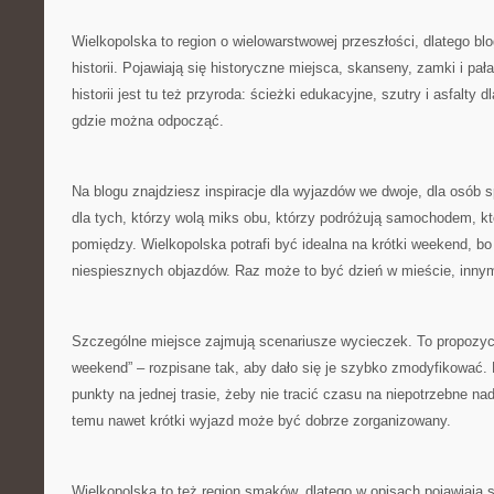
Wielkopolska to region o wielowarstwowej przeszłości, dlatego b
historii. Pojawiają się historyczne miejsca, skanseny, zamki i pa
historii jest tu też przyroda: ścieżki edukacyjne, szutry i asfalty 
gdzie można odpocząć.
Na blogu znajdziesz inspiracje dla wyjazdów we dwoje, dla osób 
dla tych, którzy wolą miks obu, którzy podróżują samochodem, k
pomiędzy. Wielkopolska potrafi być idealna na krótki weekend, b
niespiesznych objazdów. Raz może to być dzień w mieście, innym 
Szczególne miejsce zajmują scenariusze wycieczek. To propozycj
weekend” – rozpisane tak, aby dało się je szybko zmodyfikować. 
punkty na jednej trasie, żeby nie tracić czasu na niepotrzebne nad
temu nawet krótki wyjazd może być dobrze zorganizowany.
Wielkopolska to też region smaków, dlatego w opisach pojawiają s