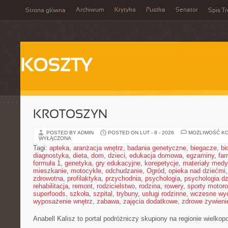
Archiwum
Krytyka
Pustka
Senator
Strona główna
Spis Tr
KOSZTY
KROTOSZYN
POSTED BY ADMIN
POSTED ON LUT - 8 - 2026
MOŻLIWOŚĆ K
WYŁĄCZONA
Tagi:
apteka
,
aranżacja wnętrz
,
badania genetyczne
,
biegacze
,
bi
diagnostyka
,
dieta
,
dom
,
dzieci
,
edukacja domowa
,
egzaminy
,
far
formuła 1
,
genetyka
,
gry edukacyjne
,
korepetycje
,
materiały med
mieszkanie
,
motocykle
,
odchudzanie
,
Ogród
,
opieka nad dziećmi
zdrowotna
,
profilaktyka
,
przychodnia
,
psychologia
,
psychologia dz
rehabilitacja
,
remont
,
rodzicielstwo
,
rodzina
,
rowery
,
sporty motor
superfoods
,
szkoła
,
szpital
,
trybuny
,
usługi rodzinne
,
wczesne wy
wyposażenie wnętrz
,
zabawa
,
zajęcia dodatkowe
,
zdrowe żywieni
Anabell Kalisz to portal podróżniczy skupiony na regionie wielkop