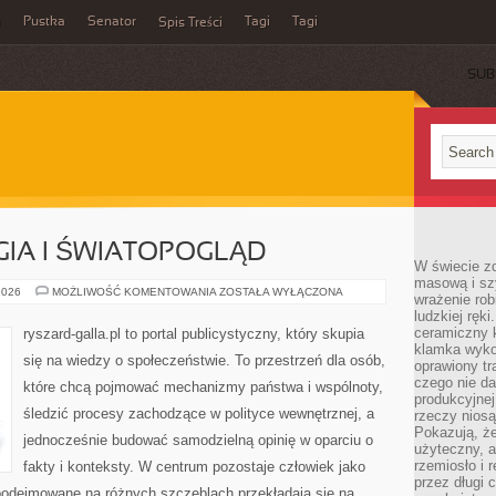
a
Pustka
Senator
Tagi
Tagi
Spis Treści
SUB
GIA I ŚWIATOPOGLĄD
W świecie z
masową i sz
POLITYKA
2026
MOŻLIWOŚĆ KOMENTOWANIA
ZOSTAŁA WYŁĄCZONA
wrażenie rob
A
ludzkiej ręki
RELIGIA
I
ceramiczny 
ryszard-galla.pl to portal publicystyczny, który skupia
ŚWIATOPOGLĄD
klamka wyko
się na wiedzy o społeczeństwie. To przestrzeń dla osób,
oprawiony t
czego nie da
które chcą pojmować mechanizmy państwa i wspólnoty,
produkcyjnej
śledzić procesy zachodzące w polityce wewnętrznej, a
rzeczy niosą
Pokazują, że
jednocześnie budować samodzielną opinię w oparciu o
użyteczny, a
rzemiosło i 
fakty i konteksty. W centrum pozostaje człowiek jako
przez długi 
 podejmowane na różnych szczeblach przekładają się na