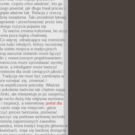
znie, często chce wiedzieć, kto go
czego powstał, jak długo trwał proces i
ląda właśnie tak. Relacja z rzeczą
rdziej świadoma. Taki przedmiot łatwiej
aprawiać i przechowywać przez lata.
kiego zużycia pojawia się
e. To ważna zmiana kulturowa, bo uczy
enia poza logikę chwilowej
Co więcej, odradzające się rzemiosło
kże ludzi młodych, którzy wcześniej
 dla siebie miejsca w tradycyjnych
siaj warsztat stolarski może łączyć
iki z nowoczesnym projektowaniem,
eramiczna może sprzedawać wyroby
ecie, a introligator może tworzyć
e notesów dla osób ceniących jakość i
. Tradycja nie musi być zamknięta w
e rozwijać się, zmieniać i
na współczesne potrzeby. Właśnie
 pokolenie twórców tak chętnie sięga
hniki, ale interpretuje je po swojemu.
go ruchu dużą rolę odgrywa wymiana
i inspiracji, a internetowy
portal dla
zęsto staje się miejscem, gdzie
zyć proces tworzenia, porównać
auczyć się podstaw wybranej techniki
 historię zapomnianych zawodów.
wiedza, która kiedyś krążyła głównie w
owiskach, staje się bardziej dostępna.
 nie traci wartości, bo praktyka nadal