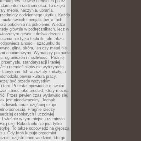
na margines. Dawne rzemiosła przez
undamentem codzienności. To dzięki
ły meble, naczynia, ubrania,
przedmioty codziennego użytku. Każda
miała swoich specjalistów, a fach
o z pokolenia na pokolenie. Wiedza
 wtedy głównie w podręcznikach, lecz w
wtarzanym geście i doświadczeniu.
ucznia nie tylko techniki, ale także
, odpowiedzialności i szacunku do
rewno, glina, skóra, len czy metal nie
ami anonimowymi. Wymagały poznania
ru, ograniczeń i możliwości. Później
 przemysłu, standaryzacji i taniej
Wielu rzemieślników nie wytrzymało
z fabrykami. Ich warsztaty znikały, a
odchodziła pewna kultura pracy.
aczął być przede wszystkim
 i tani. Przestał opowiadać o swoim
czął istnieć jako produkt, który można
nić. Przez pewien czas wydawało się,
nek jest nieodwracalny. Jednak
człowiek coraz częściej czuje
ednorodnością. Pragnie rzeczy
bardziej osobistych i uczciwiej
 I właśnie w tym miejscu rzemiosło
oją siłę. Rękodzieło nie jest tylko
etykę. To także odpowiedź na głębszą
nsu. Gdy ktoś kupuje przedmiot
znie, często chce wiedzieć, kto go