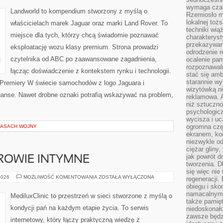
HYPERAUTA
wymaga czasu
Landworld to kompendium stworzony z myślą o
Rzemiosło m
lokalnej toż
właścicielach marek Jaguar oraz marki Land Rover. To
techniki wiąż
miejsce dla tych, którzy chcą świadomie poznawać
charakteryst
przekazywan
eksploatację wozu klasy premium. Strona prowadzi
odrodzenie 
czytelnika od ABC po zaawansowane zagadnienia,
ocalenie pam
rozpoznawaln
łącząc doświadczenie z kontekstem rynku i technologii.
stać się am
starannie w
 Premiery W świecie samochodów z logo Jaguara i
wizytówką n
iuanse. Nawet drobne oznaki potrafią wskazywać na problem,
reklamowa. 
niż sztuczn
psychologicz
wycisza i uc
ogromna czę
ZASACH WOJNY
ekranem, ko
niezwykle o
ciężar gliny
jak powrót d
DROWIE INTYMNE
tworzenia. D
się więc nie
STYL
2026
MOŻLIWOŚĆ KOMENTOWANIA
ZOSTAŁA WYŁĄCZONA
regeneracji.
ŻYCIA
obiegu i sk
A
ZDROWIE
namacalnym 
MediluxClinic to przestrzeń w sieci stworzone z myślą o
INTYMNE
także pamię
kondycji pań na każdym etapie życia. To serwis
niedoskonało
zawsze będz
internetowy, który łączy praktyczną wiedzę z