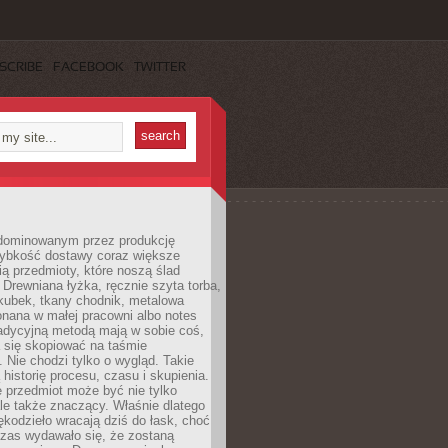
SCRIBE
FACEBOOK
TWITTER
dominowanym przez produkcję
ybkość dostawy coraz większe
ią przedmioty, które noszą ślad
. Drewniana łyżka, ręcznie szyta torba,
kubek, tkany chodnik, metalowa
nana w małej pracowni albo notes
radycyjną metodą mają w sobie coś,
 się skopiować na taśmie
. Nie chodzi tylko o wygląd. Takie
 historię procesu, czasu i skupienia.
 przedmiot może być nie tylko
le także znaczący. Właśnie dlatego
rękodzieło wracają dziś do łask, choć
czas wydawało się, że zostaną