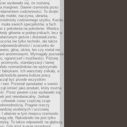
czas wydawało się, że zostaną
na margines. Dawne rzemiosła przez
undamentem codzienności. To dzięki
ły meble, naczynia, ubrania,
przedmioty codziennego użytku. Każda
miała swoich specjalistów, a fach
o z pokolenia na pokolenie. Wiedza
 wtedy głównie w podręcznikach, lecz w
wtarzanym geście i doświadczeniu.
ucznia nie tylko techniki, ale także
, odpowiedzialności i szacunku do
rewno, glina, skóra, len czy metal nie
ami anonimowymi. Wymagały poznania
ru, ograniczeń i możliwości. Później
 przemysłu, standaryzacji i taniej
Wielu rzemieślników nie wytrzymało
z fabrykami. Ich warsztaty znikały, a
odchodziła pewna kultura pracy.
aczął być przede wszystkim
 i tani. Przestał opowiadać o swoim
czął istnieć jako produkt, który można
nić. Przez pewien czas wydawało się,
nek jest nieodwracalny. Jednak
człowiek coraz częściej czuje
ednorodnością. Pragnie rzeczy
bardziej osobistych i uczciwiej
 I właśnie w tym miejscu rzemiosło
oją siłę. Rękodzieło nie jest tylko
etykę. To także odpowiedź na głębszą
nsu. Gdy ktoś kupuje przedmiot