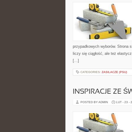
przypadkowych wyborów. Strona sku
liczy się ciągłość, ale też elast
[…]
CATEGORIES:
ZASILACZE (PSU)
INSPIRACJE ZE Ś
POSTED BY ADMIN
LUT - 23 - 