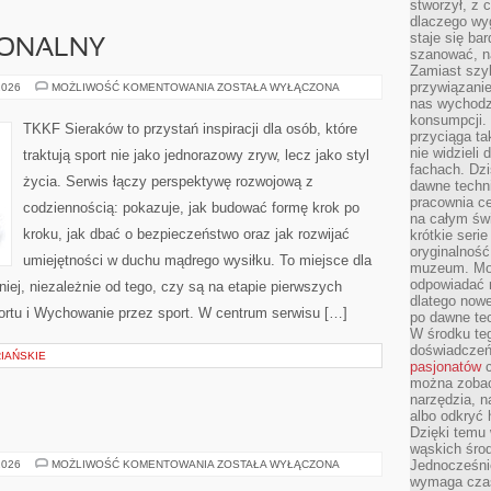
stworzył, z 
dlaczego wyg
staje się ba
JONALNY
szanować, n
Zamiast szyb
przywiązani
TRENING
2026
MOŻLIWOŚĆ KOMENTOWANIA
ZOSTAŁA WYŁĄCZONA
FUNKCJONALNY
nas wychodz
konsumpcji. 
TKKF Sieraków to przystań inspiracji dla osób, które
przyciąga ta
nie widzieli
traktują sport nie jako jednorazowy zryw, lecz jako styl
fachach. Dzi
życia. Serwis łączy perspektywę rozwojową z
dawne techn
pracownia c
codziennością: pokazuje, jak budować formę krok po
na całym świ
kroku, jak dbać o bezpieczeństwo oraz jak rozwijać
krótkie seri
oryginalność
umiejętności w duchu mądrego wysiłku. To miejsce dla
muzeum. Moż
odpowiadać 
iej, niezależnie od tego, czy są na etapie pierwszych
dlatego nowe
rtu i Wychowanie przez sport. W centrum serwisu […]
po dawne tec
W środku te
doświadczeń 
IAŃSKIE
pasjonatów
c
można zobac
narzędzia, n
albo odkryć
Dzięki temu 
wąskich środ
MARY
Jednocześnie
2026
MOŻLIWOŚĆ KOMENTOWANIA
ZOSTAŁA WYŁĄCZONA
KAY
wymaga czasu
(USA)