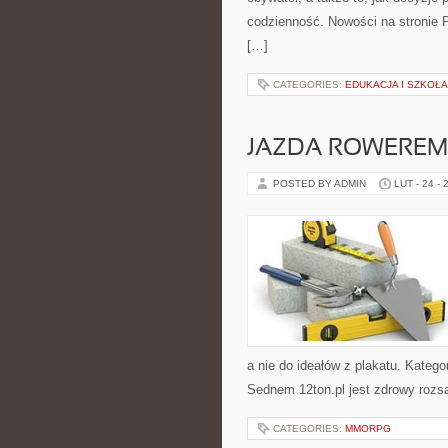
codzienność. Nowości na stronie Po
[…]
CATEGORIES:
EDUKACJA I SZKOŁA
JAZDA ROWEREM
POSTED BY ADMIN
LUT - 24 - 
a nie do ideałów z plakatu. Katego
Sednem 12ton.pl jest zdrowy rozs
CATEGORIES:
MMORPG