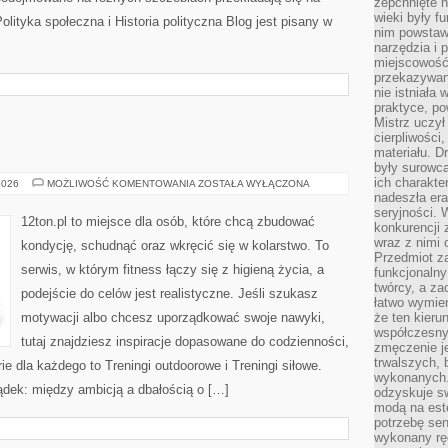
zepchnięte 
wieki były f
lityka społeczna i Historia polityczna Blog jest pisany w
nim powstawa
narzędzia i 
miejscowość 
przekazywan
nie istniała
praktyce, po
Mistrz uczył 
cierpliwości
materiału. D
były surowc
ich charakte
JAZDA
2026
MOŻLIWOŚĆ KOMENTOWANIA
ZOSTAŁA WYŁĄCZONA
ROWEREM
nadeszła era
seryjności. 
12ton.pl to miejsce dla osób, które chcą zbudować
konkurencji 
wraz z nimi 
kondycję, schudnąć oraz wkręcić się w kolarstwo. To
Przedmiot z
serwis, w którym fitness łączy się z higieną życia, a
funkcjonalny
twórcy, a za
podejście do celów jest realistyczne. Jeśli szukasz
łatwo wymie
motywacji albo chcesz uporządkować swoje nawyki,
że ten kieru
współczesny 
tutaj znajdziesz inspiracje dopasowane do codzienności,
zmęczenie j
trwalszych, 
rie dla każdego to Treningi outdoorowe i Treningi siłowe.
wykonanych.
ądek: między ambicją a dbałością o […]
odzyskuje sw
modą na est
potrzebę se
wykonany ręc