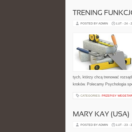
TRENING FUNKC
POSTED BY ADMIN
LUT - 24 - 
tych, którzy chcą trenować rozsądn
kroków. Polecamy Psychologia spo
CATEGORIES:
PRZEPISY WEGETAR
MARY KAY (USA)
POSTED BY ADMIN
LUT - 23 - 