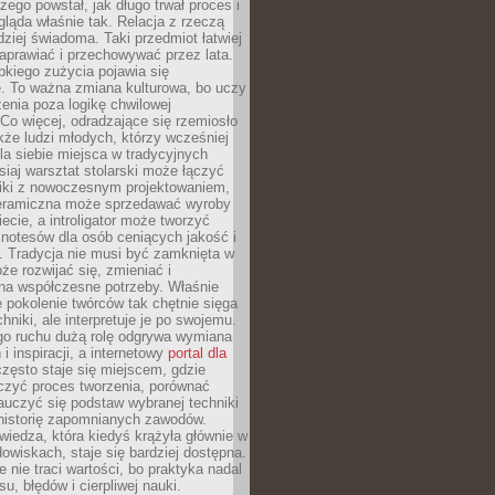
czego powstał, jak długo trwał proces i
ląda właśnie tak. Relacja z rzeczą
rdziej świadoma. Taki przedmiot łatwiej
aprawiać i przechowywać przez lata.
kiego zużycia pojawia się
e. To ważna zmiana kulturowa, bo uczy
enia poza logikę chwilowej
Co więcej, odradzające się rzemiosło
kże ludzi młodych, którzy wcześniej
 dla siebie miejsca w tradycyjnych
siaj warsztat stolarski może łączyć
iki z nowoczesnym projektowaniem,
eramiczna może sprzedawać wyroby
ecie, a introligator może tworzyć
e notesów dla osób ceniących jakość i
. Tradycja nie musi być zamknięta w
e rozwijać się, zmieniać i
na współczesne potrzeby. Właśnie
 pokolenie twórców tak chętnie sięga
hniki, ale interpretuje je po swojemu.
go ruchu dużą rolę odgrywa wymiana
i inspiracji, a internetowy
portal dla
zęsto staje się miejscem, gdzie
zyć proces tworzenia, porównać
auczyć się podstaw wybranej techniki
 historię zapomnianych zawodów.
wiedza, która kiedyś krążyła głównie w
owiskach, staje się bardziej dostępna.
 nie traci wartości, bo praktyka nadal
, błędów i cierpliwej nauki.