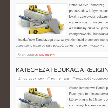
Sztab WOŚP Tarnobrzeg – G
przestrzeń, w którym wsparc
lokalna zbiorowość pokazuj
ogromną siłę. To nie jest z
ale wirtualny punkt skupion
zaangażowania i budowania 
mieszkańców Tarnobrzega oraz wszystkich ludzi o dobrych intencja
przestrzeni, może od razu poczuć, że jest to projekt tworzony z [
CATEGORIES:
KROTOSZYN
KATECHEZA I EDUKACJA RELIGIJ
POSTED BY ADMIN
MAR - 14 - 2026
MOŻLIWOŚĆ KOMENTOWA
Strona internetowa Parafii 
Przemyślu to miejsce stwor
którzy pragną być bliżej Bo
codziennych spraw swojej par