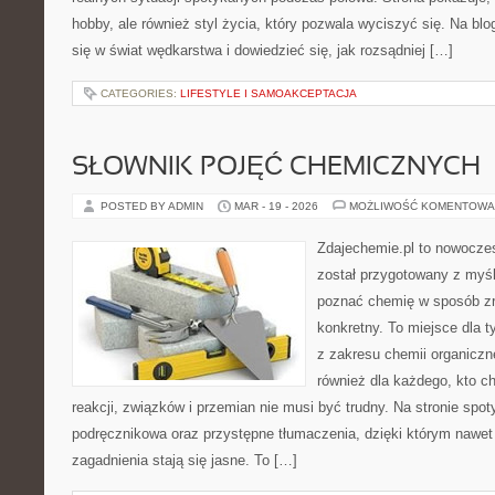
hobby, ale również styl życia, który pozwala wyciszyć się. Na bl
się w świat wędkarstwa i dowiedzieć się, jak rozsądniej […]
CATEGORIES:
LIFESTYLE I SAMOAKCEPTACJA
SŁOWNIK POJĘĆ CHEMICZNYCH
POSTED BY ADMIN
MAR - 19 - 2026
MOŻLIWOŚĆ KOMENTOWA
Zdajechemie.pl to nowoczes
został przygotowany z myś
poznać chemię w sposób zr
konkretny. To miejsce dla t
z zakresu chemii organiczne
również dla każdego, kto c
reakcji, związków i przemian nie musi być trudny. Na stronie spot
podręcznikowa oraz przystępne tłumaczenia, dzięki którym nawet 
zagadnienia stają się jasne. To […]