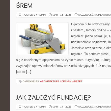
ŚREM
POSTED BY ADMIN
MAR - 15 - 2026
MOŻLIWOŚĆ KOMENTOWA
E-jarocin.pl to nowoczesny 
i hasłem „Jarocin on-line –
regionie!” jasno pokazuje, ż
udostępnianie najbardziej i
Jarocinie oraz szerzej o ok
regionie. To centrum treści
się z codziennym spojrzeniem na życie miasta, turystykę, kulturę,
zwyczajne sprawy mieszkańców oraz odwiedzających. Już na pozi
jest to […]
CATEGORIES:
ARCHITEKTURA I DESIGN WNĘTRZ
JAK ZAŁOŻYĆ FUNDACJĘ?
POSTED BY ADMIN
MAR - 14 - 2026
MOŻLIWOŚĆ KOMENTOWA