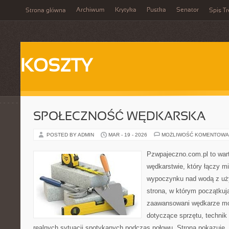
Archiwum
Krytyka
Pustka
Senator
Strona główna
Spis Tr
KOSZTY
SPOŁECZNOŚĆ WĘDKARSKA
POSTED BY ADMIN
MAR - 19 - 2026
MOŻLIWOŚĆ KOMENTOWA
Pzwpajeczno.com.pl to wart
wędkarstwie, który łączy m
wypoczynku nad wodą z uży
strona, w którym początkuj
zaawansowani wędkarze m
dotyczące sprzętu, technik
realnych sytuacji spotykanych podczas połowu. Strona pokazuje, 