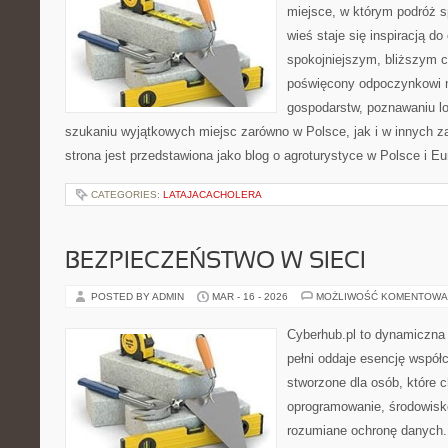
miejsce, w którym podróż s
wieś staje się inspiracją d
spokojniejszym, bliższym c
poświęcony odpoczynkowi n
gospodarstw, poznawaniu lo
szukaniu wyjątkowych miejsc zarówno w Polsce, jak i w innych 
strona jest przedstawiona jako blog o agroturystyce w Polsce i Eur
CATEGORIES:
LATAJACACHOLERA
BEZPIECZEŃSTWO W SIECI
POSTED BY ADMIN
MAR - 16 - 2026
MOŻLIWOŚĆ KOMENTOWA
Cyberhub.pl to dynamiczna p
pełni oddaje esencję współc
stworzone dla osób, które 
oprogramowanie, środowisko
rozumiane ochronę danych