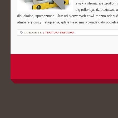
zwykła strona, ale źródło in
się refleksja, dziedzictwo,
dla lokalnej społeczności. Już od pierwszych chwil można odczuć,
atmosferę ciszy i skupienia, gdzie treść ma prowadzić do pogłęb
CATEGORIES:
LITERATURA ŚWIATOWA