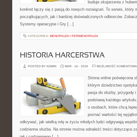
buduje skojarzenia z hubem
konkret łączy się z pasją do nowych rozwiązań. To serwis, któr
początkujących, jak i bardziej doświadczonych odbiorców. Zobacz
Systemy operacyjne i Gry […]
CATEGORIES:
MENOPAUZA I PERIMENOPAUZA
HISTORIA HARCERSTWA
POSTED BY ADMIN
MAR - 16 - 2026
MOŻLIWOŚĆ KOMENTOWA
Strona online poświęcona s
którym dziedzictwo spotyka
pasja do służby, przygody i
podstawą każdego artykułu.
o osobach, które chcą lepi
poznać wartości tej wyjątk
odkrywać, jak wielką rolę w życiu młodych ludzi odgrywają wspól
codzienna służba. Na stronie można odnaleźć treści dotyczące zar
jak i codziennego […]