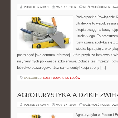
POSTED BY ADMIN
MAR - 17 - 2026
MOŻLIWOŚĆ KOMENTOWA
Podkarpackie Powiązanie K
ultralekkie to współczesna 
skupia uwagę na fascynując
ultralekkiego. To przestrz
rozwiązania spotyka się z 
wiedza łączą się z praktyk
postrzegać jako centrum informacji, które przybliża lotnictwo z w
inżynieryjnych po kwestie szkoleniowe. Zobacz też Imprezy i poka
lotnictwo bezzałogowe. Już sama identyfikacja strony […]
CATEGORIES:
SOSY I DODATKI DO LODÓW
AGROTURYSTYKA A DZIKIE ZWIE
POSTED BY ADMIN
MAR - 17 - 2026
MOŻLIWOŚĆ KOMENTOWA
Agroturystyka w Polsce i Eu