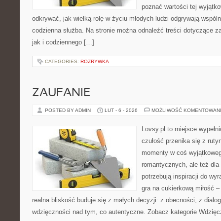
poznać wartości tej wyjątk
odkrywać, jak wielką rolę w życiu młodych ludzi odgrywają wspól
codzienna służba. Na stronie można odnaleźć treści dotyczące zar
jak i codziennego […]
CATEGORIES:
ROZRYWKA
ZAUFANIE
POSTED BY ADMIN
LUT - 6 - 2026
MOŻLIWOŚĆ KOMENTOWAN
Lovsy.pl to miejsce wypełn
czułość przenika się z ruty
momenty w coś wyjątkowego
romantycznych, ale też dla
potrzebują inspiracji do wy
gra na cukierkową miłość –
realna bliskość buduje się z małych decyzji: z obecności, z dialogu
wdzięczności nad tym, co autentyczne. Zobacz kategorie Wdzięc