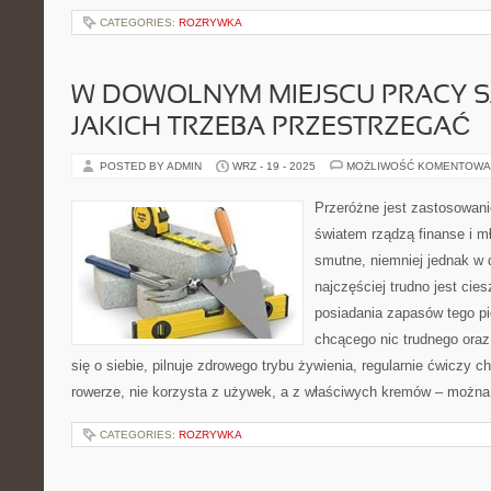
CATEGORIES:
ROZRYWKA
W DOWOLNYM MIEJSCU PRACY S
JAKICH TRZEBA PRZESTRZEGAĆ
POSTED BY ADMIN
WRZ - 19 - 2025
MOŻLIWOŚĆ KOMENTOWA
Przeróżne jest zastosowa
światem rządzą finanse i m
smutne, niemniej jednak w 
najczęściej trudno jest cie
posiadania zapasów tego p
chcącego nic trudnego oraz 
się o siebie, pilnuje zdrowego trybu żywienia, regularnie ćwiczy 
rowerze, nie korzysta z używek, a z właściwych kremów – można 
CATEGORIES:
ROZRYWKA