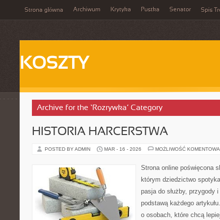
Archiwum
Krytyka
Pustka
Senator
Strona główna
Spis Tr
KOSZTY
Archive for the ‘Rozrywka’ Category
HISTORIA HARCERSTWA
POSTED BY ADMIN
MAR - 16 - 2026
MOŻLIWOŚĆ KOMENTOWA
Strona online poświęcona s
którym dziedzictwo spotyka
pasja do służby, przygody i
podstawą każdego artykułu.
o osobach, które chcą lepi