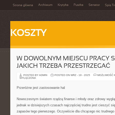
Archiwum
Krytyka
Pustka
Senator
Strona główna
Spis Tr
KOSZTY
W DOWOLNYM MIEJSCU PRACY S
JAKICH TRZEBA PRZESTRZEGAĆ
POSTED BY ADMIN
POSTED ON WRZ - 19 - 2025
MOŻLIWOŚĆ 
WYŁĄCZONA
Przeróżne jest zastosowanie hal
Nowoczesnym światem rządzą finanse i młody oraz zdrowy wyglą
jednak w dzisiejszych czasach najczęściej trudno jest cieszyć si
zapasów tego pierwszego. Oczywiście dla chcącego nic trudnego o