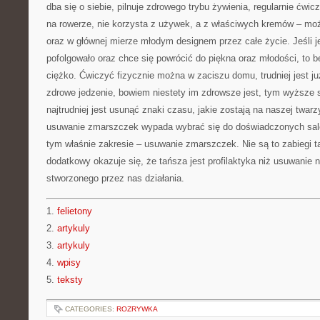
dba się o siebie, pilnuje zdrowego trybu żywienia, regularnie ćwi
na rowerze, nie korzysta z używek, a z właściwych kremów – moż
oraz w głównej mierze młodym designem przez całe życie. Jeśli j
pofolgowało oraz chce się powrócić do piękna oraz młodości, to 
ciężko. Ćwiczyć fizycznie można w zaciszu domu, trudniej jest j
zdrowe jedzenie, bowiem niestety im zdrowsze jest, tym wyższe s
najtrudniej jest usunąć znaki czasu, jakie zostają na naszej twar
usuwanie zmarszczek wypada wybrać się do doświadczonych salo
tym właśnie zakresie – usuwanie zmarszczek. Nie są to zabiegi ta
dodatkowy okazuje się, że tańsza jest profilaktyka niż usuwanie
stworzonego przez nas działania.
1.
felietony
2.
artykuly
3.
artykuly
4.
wpisy
5.
teksty
CATEGORIES:
ROZRYWKA