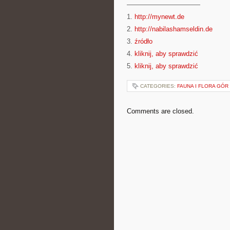
———————————
1.
http://mynewt.de
2.
http://nabilashamseldin.de
3.
źródło
4.
kliknij, aby sprawdzić
5.
kliknij, aby sprawdzić
CATEGORIES:
FAUNA I FLORA GÓR
Comments are closed.