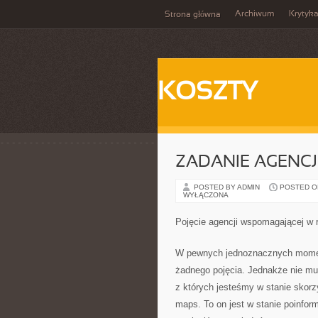
Archiwum
Krytyk
Strona główna
KOSZTY
ZADANIE AGENCJ
POSTED BY ADMIN
POSTED ON 
WYŁĄCZONA
Pojęcie agencji wspomagającej w 
W pewnych jednoznacznych momen
żadnego pojęcia. Jednakże nie mu
z których jesteśmy w stanie skor
maps. To on jest w stanie poinform