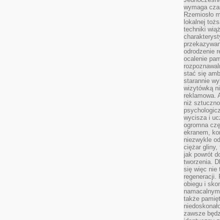
wymaga czasu
Rzemiosło m
lokalnej toż
techniki wiąż
charakteryst
przekazywan
odrodzenie 
ocalenie pam
rozpoznawaln
stać się am
starannie w
wizytówką n
reklamowa. 
niż sztuczn
psychologicz
wycisza i uc
ogromna czę
ekranem, ko
niezwykle o
ciężar gliny
jak powrót d
tworzenia. D
się więc nie
regeneracji.
obiegu i sk
namacalnym 
także pamię
niedoskonało
zawsze będz