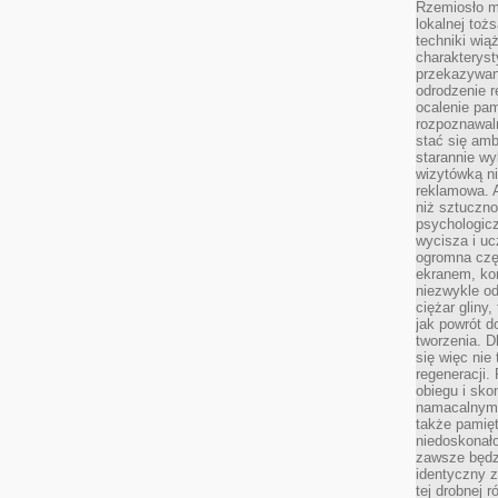
Rzemiosło m
lokalnej toż
techniki wiąż
charakteryst
przekazywan
odrodzenie 
ocalenie pam
rozpoznawaln
stać się am
starannie w
wizytówką n
reklamowa. 
niż sztuczn
psychologicz
wycisza i uc
ogromna czę
ekranem, ko
niezwykle o
ciężar gliny
jak powrót d
tworzenia. D
się więc nie
regeneracji.
obiegu i sk
namacalnym 
także pamię
niedoskonało
zawsze będz
identyczny 
tej drobnej r