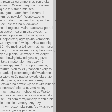
a również ogromne znaczenie dla
samości. W wielu regionach dawne
ą się z historią miejsca,
ycznymi materiałami i wzorami
ymi od pokoleń. Współczesne
rękodzieła może więc być sposobem na
ięci, ale też na budowanie
ości regionu. Mała pracownia potrafi
basadorem całej miejscowości, a
ykonany przedmiot bywa lepszą
iż najbardziej agresywna kampania
Autentyczność wciąż działa mocniej
ość. Nie można też pominąć wymiaru
nego. Praca rękami porządkuje myśli,
zy skupienia. W świecie, w którym
ść obowiązków odbywa się przed
ntakt z materiałem jest czymś
dświeżającym. Czuć opór drewna,
, fakturę tkaniny czy zapach skóry to
o bardziej pierwotnego doświadczenia
la wielu osób nauka rękodzieła staje
 tylko pasją, ale również formą
 Pozwala na chwilę wyjść z wirtualnego
oncentrować się na czymś realnym,
i wymagającym obecności. Warto
tać, że rzemiosło uczy szacunku do
ści. Przedmiot wykonany ręcznie nie
ie idealnie symetryczny czy
z innym egzemplarzem. Ale właśnie w
óżnicy kryje się jego urok.