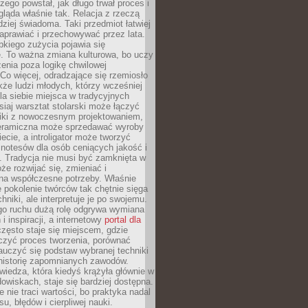
czego powstał, jak długo trwał proces i
ląda właśnie tak. Relacja z rzeczą
rdziej świadoma. Taki przedmiot łatwiej
aprawiać i przechowywać przez lata.
kiego zużycia pojawia się
e. To ważna zmiana kulturowa, bo uczy
enia poza logikę chwilowej
Co więcej, odradzające się rzemiosło
kże ludzi młodych, którzy wcześniej
 dla siebie miejsca w tradycyjnych
siaj warsztat stolarski może łączyć
iki z nowoczesnym projektowaniem,
eramiczna może sprzedawać wyroby
ecie, a introligator może tworzyć
e notesów dla osób ceniących jakość i
. Tradycja nie musi być zamknięta w
e rozwijać się, zmieniać i
na współczesne potrzeby. Właśnie
 pokolenie twórców tak chętnie sięga
hniki, ale interpretuje je po swojemu.
go ruchu dużą rolę odgrywa wymiana
i inspiracji, a internetowy
portal dla
zęsto staje się miejscem, gdzie
zyć proces tworzenia, porównać
auczyć się podstaw wybranej techniki
 historię zapomnianych zawodów.
wiedza, która kiedyś krążyła głównie w
owiskach, staje się bardziej dostępna.
 nie traci wartości, bo praktyka nadal
, błędów i cierpliwej nauki.