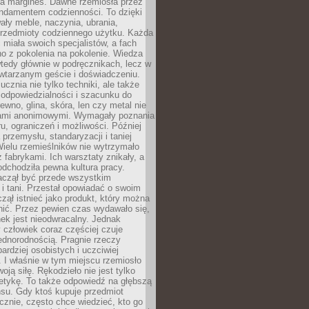
na margines. Dawne rzemiosła przez
undamentem codzienności. To dzięki
ły meble, naczynia, ubrania,
przedmioty codziennego użytku. Każda
miała swoich specjalistów, a fach
o z pokolenia na pokolenie. Wiedza
 wtedy głównie w podręcznikach, lecz w
wtarzanym geście i doświadczeniu.
ucznia nie tylko techniki, ale także
, odpowiedzialności i szacunku do
rewno, glina, skóra, len czy metal nie
ami anonimowymi. Wymagały poznania
ru, ograniczeń i możliwości. Później
 przemysłu, standaryzacji i taniej
Wielu rzemieślników nie wytrzymało
z fabrykami. Ich warsztaty znikały, a
odchodziła pewna kultura pracy.
aczął być przede wszystkim
 i tani. Przestał opowiadać o swoim
czął istnieć jako produkt, który można
nić. Przez pewien czas wydawało się,
nek jest nieodwracalny. Jednak
człowiek coraz częściej czuje
ednorodnością. Pragnie rzeczy
bardziej osobistych i uczciwiej
 I właśnie w tym miejscu rzemiosło
oją siłę. Rękodzieło nie jest tylko
etykę. To także odpowiedź na głębszą
nsu. Gdy ktoś kupuje przedmiot
znie, często chce wiedzieć, kto go