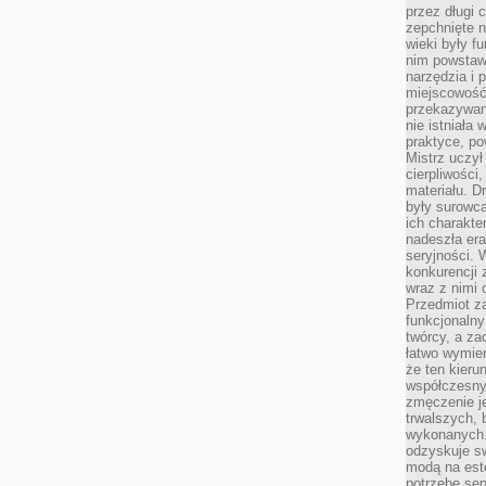
przez długi 
zepchnięte 
wieki były f
nim powstawa
narzędzia i 
miejscowość 
przekazywan
nie istniała
praktyce, po
Mistrz uczył 
cierpliwości
materiału. D
były surowc
ich charakte
nadeszła era
seryjności. 
konkurencji 
wraz z nimi 
Przedmiot z
funkcjonalny
twórcy, a za
łatwo wymie
że ten kieru
współczesny 
zmęczenie j
trwalszych, 
wykonanych.
odzyskuje sw
modą na est
potrzebę se