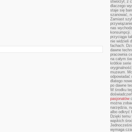
stworzył, z 
dlaczego wyg
staje się ba
szanować, n
Zamiast szyb
przywiązani
nas wychodz
konsumpcji. 
przyciąga ta
nie widzieli
fachach. Dzi
dawne techn
pracownia c
na całym świ
krótkie seri
oryginalność
muzeum. Moż
odpowiadać 
dlatego nowe
po dawne tec
W środku te
doświadczeń 
pasjonatów
c
można zobac
narzędzia, n
albo odkryć
Dzięki temu 
wąskich środ
Jednocześnie
wymaga czasu