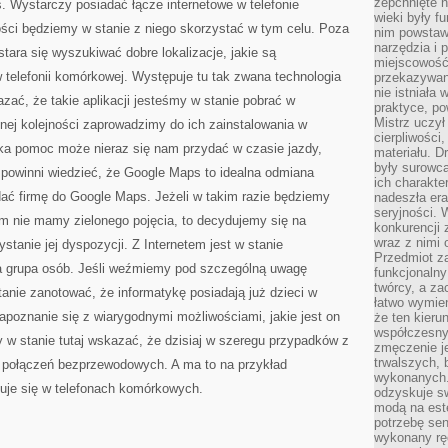
zepchnięte 
 Wystarczy posiadać łącze internetowe w telefonie
wieki były f
ci będziemy w stanie z niego skorzystać w tym celu. Poza
nim powstawa
narzędzia i 
tara się wyszukiwać dobre lokalizacje, jakie są
miejscowość 
telefonii komórkowej. Występuje tu tak zwana technologia
przekazywan
nie istniała
zać, że takie aplikacji jesteśmy w stanie pobrać w
praktyce, po
Mistrz uczył 
nej kolejności zaprowadzimy do ich zainstalowania w
cierpliwości
taka pomoc może nieraz się nam przydać w czasie jazdy,
materiału. D
były surowc
 powinni wiedzieć, że Google Maps to idealna odmiana
ich charakte
dać firmę do Google Maps. Jeżeli w takim razie będziemy
nadeszła era
seryjności. 
ym nie mamy zielonego pojęcia, to decydujemy się na
konkurencji 
wraz z nimi 
ystanie jej dyspozycji. Z Internetem jest w stanie
Przedmiot z
a grupa osób. Jeśli weźmiemy pod szczególną uwagę
funkcjonalny
twórcy, a za
tanie zanotować, że informatykę posiadają już dzieci w
łatwo wymie
poznanie się z wiarygodnymi możliwościami, jakie jest on
że ten kieru
współczesny 
 w stanie tutaj wskazać, że dzisiaj w szeregu przypadków z
zmęczenie j
trwalszych, 
 z połączeń bezprzewodowych. A ma to na przykład
wykonanych.
jduje się w telefonach komórkowych.
odzyskuje sw
modą na est
potrzebę se
wykonany ręc