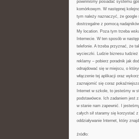
powinniśmy posiadać systemu gps.
komórkowym. W następnej kolejnoś
tym należy naznaczyć, że google s
dostrzegalne z pomocą nadajników 
My location. Poza tym trzeba wska
Internecie. W ten sposób w następ
telefonie. A trzeba przyznać, że 
wycieczki. Ludzie biznesu tudzież
reklamy – pobierz poradnik jak do
odnajdować się w miejscu, o któr
włączenie tej aplikacji oraz wykorz
zaznajomić się coraz pokaźniejsz
Internet w szkole, to jesteśmy w s
podstawówce. Ich zadaniem jest za
w stanie nam zapewnić. I jesteśmy
całych sił staramy się korzystać
oddziaływanie Internet, który zna
źródło: