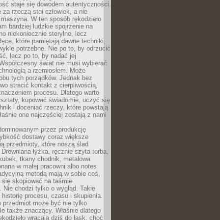
ość staje się dowodem autentyczności.
 za rzeczą stoi człowiek, a nie
maszyna. W ten sposób rękodzieło
m bardziej ludzkie spojrzenie na
no niekoniecznie sterylne, lecz
ęce, które pamiętają dawne techniki,
wykle potrzebne. Nie po to, by odrzucić
, lecz po to, by nadać jej
Współczesny świat nie musi wybierać
chnologią a rzemiosłem. Może
 obu tych porządków. Jednak bez
wo stracić kontakt z cierpliwością,
 znaczeniem procesu. Dlatego warto
rsztaty, kupować świadomie, uczyć się
nik i doceniać rzeczy, które powstają
właśnie one najczęściej zostają z nami
dominowanym przez produkcję
ybkość dostawy coraz większe
ią przedmioty, które noszą ślad
. Drewniana łyżka, ręcznie szyta torba,
kubek, tkany chodnik, metalowa
nana w małej pracowni albo notes
radycyjną metodą mają w sobie coś,
 się skopiować na taśmie
. Nie chodzi tylko o wygląd. Takie
 historię procesu, czasu i skupienia.
 przedmiot może być nie tylko
le także znaczący. Właśnie dlatego
rękodzieło wracają dziś do łask, choć