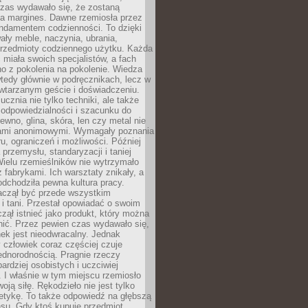
czas wydawało się, że zostaną
na margines. Dawne rzemiosła przez
undamentem codzienności. To dzięki
ły meble, naczynia, ubrania,
przedmioty codziennego użytku. Każda
miała swoich specjalistów, a fach
o z pokolenia na pokolenie. Wiedza
 wtedy głównie w podręcznikach, lecz w
wtarzanym geście i doświadczeniu.
ucznia nie tylko techniki, ale także
, odpowiedzialności i szacunku do
rewno, glina, skóra, len czy metal nie
ami anonimowymi. Wymagały poznania
ru, ograniczeń i możliwości. Później
 przemysłu, standaryzacji i taniej
Wielu rzemieślników nie wytrzymało
z fabrykami. Ich warsztaty znikały, a
odchodziła pewna kultura pracy.
aczął być przede wszystkim
 i tani. Przestał opowiadać o swoim
czął istnieć jako produkt, który można
nić. Przez pewien czas wydawało się,
nek jest nieodwracalny. Jednak
człowiek coraz częściej czuje
ednorodnością. Pragnie rzeczy
bardziej osobistych i uczciwiej
 I właśnie w tym miejscu rzemiosło
oją siłę. Rękodzieło nie jest tylko
etykę. To także odpowiedź na głębszą
nsu. Gdy ktoś kupuje przedmiot