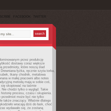
SCRIBE
FACEBOOK
TWITTER
dominowanym przez produkcję
ybkość dostawy coraz większe
ią przedmioty, które noszą ślad
. Drewniana łyżka, ręcznie szyta torba,
kubek, tkany chodnik, metalowa
nana w małej pracowni albo notes
radycyjną metodą mają w sobie coś,
 się skopiować na taśmie
. Nie chodzi tylko o wygląd. Takie
 historię procesu, czasu i skupienia.
 przedmiot może być nie tylko
le także znaczący. Właśnie dlatego
rękodzieło wracają dziś do łask, choć
czas wydawało się, że zostaną