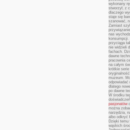
wykonany ręc
stworzył, z 
dlaczego wyg
staje się ba
szanować, n
Zamiast szyb
przywiązani
nas wychodz
konsumpcji. 
przyciąga ta
nie widzieli
fachach. Dzi
dawne techn
pracownia c
na całym świ
krótkie seri
oryginalność
muzeum. Moż
odpowiadać 
dlatego nowe
po dawne tec
W środku te
doświadczeń 
pasjonatów
c
można zobac
narzędzia, n
albo odkryć
Dzięki temu 
wąskich środ
Jednocześnie