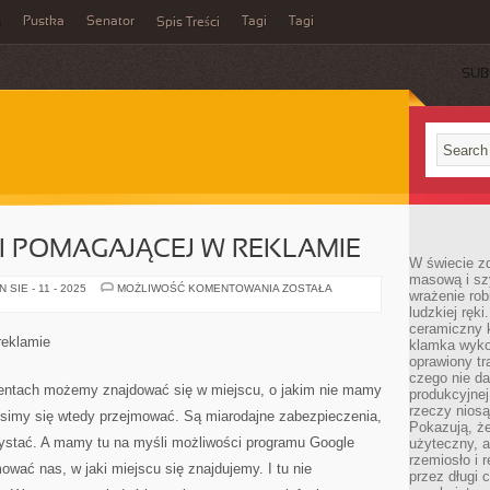
a
Pustka
Senator
Tagi
Tagi
Spis Treści
SUB
I POMAGAJĄCEJ W REKLAMIE
W świecie z
masową i sz
ZADANIE
SIE - 11 - 2025
MOŻLIWOŚĆ KOMENTOWANIA
ZOSTAŁA
wrażenie rob
AGENCJI
ludzkiej ręki
POMAGAJĄCEJ
W
ceramiczny 
REKLAMIE
reklamie
klamka wyko
oprawiony t
czego nie da
tach możemy znajdować się w miejscu, o jakim nie mamy
produkcyjnej
rzeczy niosą
simy się wtedy przejmować. Są miarodajne zabezpieczenia,
Pokazują, że
zystać. A mamy tu na myśli możliwości programu Google
użyteczny, a
rzemiosło i 
ować nas, w jaki miejscu się znajdujemy. I tu nie
przez długi 