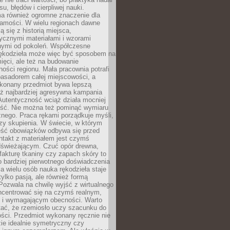
, błędów i cierpliwej nauki.
a również ogromne znaczenie dla
samości. W wielu regionach dawne
ą się z historią miejsca,
ycznymi materiałami i wzorami
ymi od pokoleń. Współczesne
rękodzieła może więc być sposobem na
ięci, ale też na budowanie
ości regionu. Mała pracownia potrafi
basadorem całej miejscowości, a
ykonany przedmiot bywa lepszą
iż najbardziej agresywna kampania
Autentyczność wciąż działa mocniej
ość. Nie można też pominąć wymiaru
nego. Praca rękami porządkuje myśli,
zy skupienia. W świecie, w którym
ść obowiązków odbywa się przed
ntakt z materiałem jest czymś
dświeżającym. Czuć opór drewna,
, fakturę tkaniny czy zapach skóry to
o bardziej pierwotnego doświadczenia
la wielu osób nauka rękodzieła staje
 tylko pasją, ale również formą
 Pozwala na chwilę wyjść z wirtualnego
oncentrować się na czymś realnym,
i wymagającym obecności. Warto
tać, że rzemiosło uczy szacunku do
ści. Przedmiot wykonany ręcznie nie
ie idealnie symetryczny czy