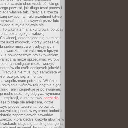
znie, często chce wiedzieć, kto go
czego powstał, jak długo trwał proces i
ląda właśnie tak. Relacja z rzeczą
rdziej świadoma. Taki przedmiot łatwiej
aprawiać i przechowywać przez lata.
kiego zużycia pojawia się
e. To ważna zmiana kulturowa, bo uczy
enia poza logikę chwilowej
Co więcej, odradzające się rzemiosło
kże ludzi młodych, którzy wcześniej
 dla siebie miejsca w tradycyjnych
siaj warsztat stolarski może łączyć
iki z nowoczesnym projektowaniem,
eramiczna może sprzedawać wyroby
ecie, a introligator może tworzyć
e notesów dla osób ceniących jakość i
. Tradycja nie musi być zamknięta w
e rozwijać się, zmieniać i
na współczesne potrzeby. Właśnie
 pokolenie twórców tak chętnie sięga
hniki, ale interpretuje je po swojemu.
go ruchu dużą rolę odgrywa wymiana
i inspiracji, a internetowy
portal dla
zęsto staje się miejscem, gdzie
zyć proces tworzenia, porównać
auczyć się podstaw wybranej techniki
 historię zapomnianych zawodów.
wiedza, która kiedyś krążyła głównie w
owiskach, staje się bardziej dostępna.
 nie traci wartości, bo praktyka nadal