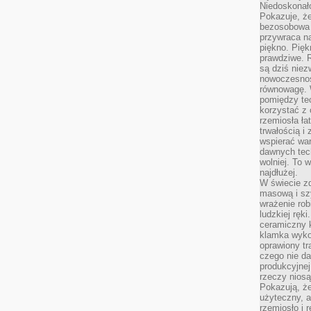
Niedoskonał
Pokazuje, że
bezosobowa 
przywraca na
piękno. Pięk
prawdziwe. R
są dziś niez
nowoczesność
równowagę. 
pomiędzy te
korzystać z
rzemiosła łat
trwałością i
wspierać wa
dawnych tech
wolniej. To 
najdłużej.
W świecie z
masową i sz
wrażenie rob
ludzkiej ręki
ceramiczny 
klamka wyko
oprawiony t
czego nie da
produkcyjnej
rzeczy niosą
Pokazują, że
użyteczny, a
rzemiosło i 