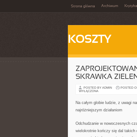
Archiwum
Krytyk
Strona główna
KOSZTY
ZAPROJEKTOWAN
SKRAWKA ZIELEN
POSTED BY ADMIN
POSTED ON
WYŁĄCZONA
Na całym globie ludzie, z uwagi n
najróżniejszym działaniom
Odchudzanie w nowoczesnych czasa
wielokrotnie kończy się dal takic