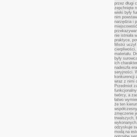
przez długi 
zepchnięte 
wieki były f
nim powstawa
narzędzia i 
miejscowość 
przekazywan
nie istniała
praktyce, po
Mistrz uczył 
cierpliwości
materiału. D
były surowc
ich charakte
nadeszła era
seryjności. 
konkurencji 
wraz z nimi 
Przedmiot z
funkcjonalny
twórcy, a za
łatwo wymie
że ten kieru
współczesny 
zmęczenie j
trwalszych, 
wykonanych.
odzyskuje sw
modą na est
potrzebę se