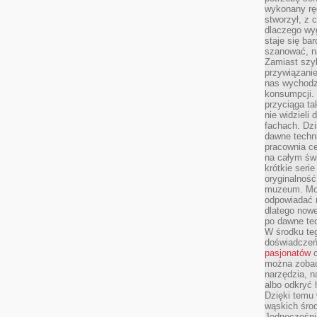
wykonany ręc
stworzył, z 
dlaczego wyg
staje się ba
szanować, n
Zamiast szyb
przywiązani
nas wychodz
konsumpcji. 
przyciąga ta
nie widzieli
fachach. Dzi
dawne techn
pracownia c
na całym świ
krótkie seri
oryginalność
muzeum. Moż
odpowiadać 
dlatego nowe
po dawne tec
W środku te
doświadczeń 
pasjonatów
c
można zobac
narzędzia, n
albo odkryć
Dzięki temu 
wąskich środ
Jednocześnie