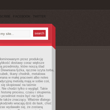
SCRIBE
FACEBOOK
TWITTER
dominowanym przez produkcję
ybkość dostawy coraz większe
ią przedmioty, które noszą ślad
. Drewniana łyżka, ręcznie szyta torba,
kubek, tkany chodnik, metalowa
nana w małej pracowni albo notes
radycyjną metodą mają w sobie coś,
 się skopiować na taśmie
. Nie chodzi tylko o wygląd. Takie
 historię procesu, czasu i skupienia.
 przedmiot może być nie tylko
le także znaczący. Właśnie dlatego
rękodzieło wracają dziś do łask, choć
czas wydawało się, że zostaną