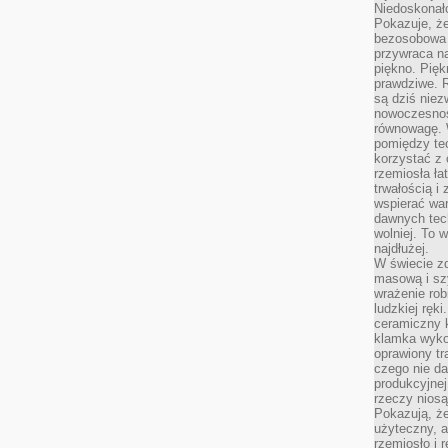
Niedoskonał
Pokazuje, że
bezosobowa 
przywraca na
piękno. Pięk
prawdziwe. R
są dziś niez
nowoczesność
równowagę. 
pomiędzy te
korzystać z
rzemiosła łat
trwałością i
wspierać wa
dawnych tech
wolniej. To 
najdłużej.
W świecie z
masową i sz
wrażenie rob
ludzkiej ręki
ceramiczny 
klamka wyko
oprawiony t
czego nie da
produkcyjnej
rzeczy niosą
Pokazują, że
użyteczny, a
rzemiosło i 