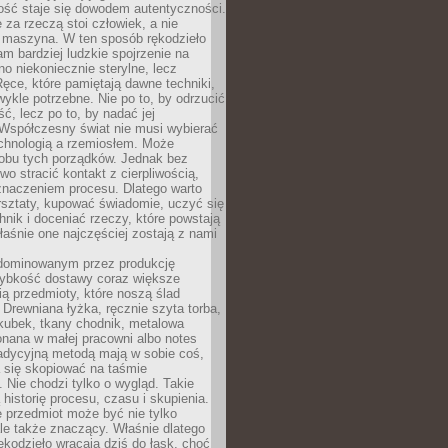
ość staje się dowodem autentyczności.
 za rzeczą stoi człowiek, a nie
maszyna. W ten sposób rękodzieło
m bardziej ludzkie spojrzenie na
no niekoniecznie sterylne, lecz
ęce, które pamiętają dawne techniki,
wykle potrzebne. Nie po to, by odrzucić
, lecz po to, by nadać jej
Współczesny świat nie musi wybierać
chnologią a rzemiosłem. Może
 obu tych porządków. Jednak bez
wo stracić kontakt z cierpliwością,
 znaczeniem procesu. Dlatego warto
rsztaty, kupować świadomie, uczyć się
nik i doceniać rzeczy, które powstają
właśnie one najczęściej zostają z nami
dominowanym przez produkcję
ybkość dostawy coraz większe
ią przedmioty, które noszą ślad
. Drewniana łyżka, ręcznie szyta torba,
kubek, tkany chodnik, metalowa
nana w małej pracowni albo notes
radycyjną metodą mają w sobie coś,
 się skopiować na taśmie
. Nie chodzi tylko o wygląd. Takie
 historię procesu, czasu i skupienia.
 przedmiot może być nie tylko
le także znaczący. Właśnie dlatego
rękodzieło wracają dziś do łask, choć