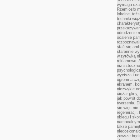
wymaga czasu
Rzemiosło m
lokalnej toż
techniki wiąż
charakteryst
przekazywan
odrodzenie 
ocalenie pam
rozpoznawaln
stać się am
starannie w
wizytówką n
reklamowa. 
niż sztuczn
psychologicz
wycisza i uc
ogromna czę
ekranem, ko
niezwykle o
ciężar gliny
jak powrót d
tworzenia. D
się więc nie
regeneracji.
obiegu i sk
namacalnym 
także pamię
niedoskonało
zawsze będz