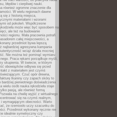
, błędów i cierpliwej nauki.
a również ogromne znaczenie dla
samości. W wielu regionach dawne
ą się z historią miejsca,
ycznymi materiałami i wzorami
ymi od pokoleń. Współczesne
rękodzieła może więc być sposobem na
ięci, ale też na budowanie
ości regionu. Mała pracownia potrafi
basadorem całej miejscowości, a
ykonany przedmiot bywa lepszą
iż najbardziej agresywna kampania
Autentyczność wciąż działa mocniej
ość. Nie można też pominąć wymiaru
nego. Praca rękami porządkuje myśli,
zy skupienia. W świecie, w którym
ść obowiązków odbywa się przed
ntakt z materiałem jest czymś
dświeżającym. Czuć opór drewna,
, fakturę tkaniny czy zapach skóry to
o bardziej pierwotnego doświadczenia
la wielu osób nauka rękodzieła staje
 tylko pasją, ale również formą
 Pozwala na chwilę wyjść z wirtualnego
oncentrować się na czymś realnym,
i wymagającym obecności. Warto
tać, że rzemiosło uczy szacunku do
ści. Przedmiot wykonany ręcznie nie
ie idealnie symetryczny czy