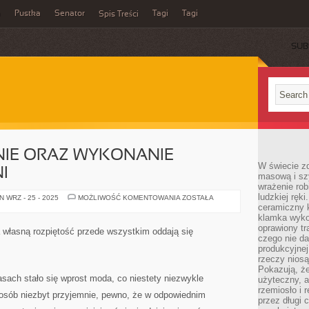
a
Pustka
Senator
Tagi
Tagi
Spis Treści
SUB
IE ORAZ WYKONANIE
W świecie z
I
masową i sz
wrażenie rob
ludzkiej ręki
ZAPROJEKTOWANIE
 WRZ - 25 - 2025
MOŻLIWOŚĆ KOMENTOWANIA
ZOSTAŁA
ORAZ
ceramiczny 
WYKONANIE
klamka wyko
SKRAWKA
oprawiony t
ZIELENI
a własną rozpiętość przede wszystkim oddają się
czego nie da
produkcyjnej
rzeczy niosą
Pokazują, że
ch stało się wprost moda, co niestety niezwykle
użyteczny, a
rzemiosło i 
h osób niezbyt przyjemnie, pewno, że w odpowiednim
przez długi 