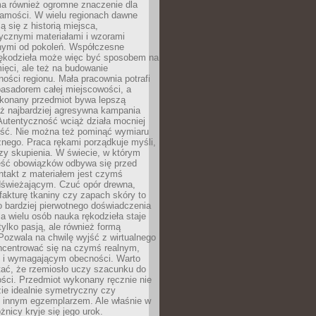
a również ogromne znaczenie dla
samości. W wielu regionach dawne
ą się z historią miejsca,
ycznymi materiałami i wzorami
ymi od pokoleń. Współczesne
rękodzieła może więc być sposobem na
ięci, ale też na budowanie
ości regionu. Mała pracownia potrafi
basadorem całej miejscowości, a
ykonany przedmiot bywa lepszą
iż najbardziej agresywna kampania
Autentyczność wciąż działa mocniej
ość. Nie można też pominąć wymiaru
nego. Praca rękami porządkuje myśli,
zy skupienia. W świecie, w którym
ść obowiązków odbywa się przed
ntakt z materiałem jest czymś
dświeżającym. Czuć opór drewna,
, fakturę tkaniny czy zapach skóry to
o bardziej pierwotnego doświadczenia
la wielu osób nauka rękodzieła staje
 tylko pasją, ale również formą
 Pozwala na chwilę wyjść z wirtualnego
oncentrować się na czymś realnym,
i wymagającym obecności. Warto
tać, że rzemiosło uczy szacunku do
ści. Przedmiot wykonany ręcznie nie
ie idealnie symetryczny czy
z innym egzemplarzem. Ale właśnie w
óżnicy kryje się jego urok.