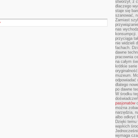
stworzył, z 
dlaczego wyg
staje się ba
szanować, n
Zamiast szyb
Y
przywiązani
nas wychodz
konsumpcji. 
przyciąga ta
nie widzieli
fachach. Dzi
dawne techn
pracownia c
na całym świ
krótkie seri
oryginalność
muzeum. Moż
odpowiadać 
dlatego nowe
po dawne tec
W środku te
doświadczeń 
pasjonatów
c
można zobac
narzędzia, n
albo odkryć
Dzięki temu 
wąskich środ
Jednocześnie
wymaga czasu