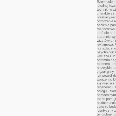
Rzemiosło m
lokalnej toż
techniki wiąż
charakteryst
przekazywan
odrodzenie 
ocalenie pam
rozpoznawaln
stać się am
starannie w
wizytówką n
reklamowa. 
niż sztuczn
psychologicz
wycisza i uc
ogromna czę
ekranem, ko
niezwykle o
ciężar gliny
jak powrót d
tworzenia. D
się więc nie
regeneracji.
obiegu i sk
namacalnym 
także pamię
niedoskonało
zawsze będz
identyczny 
tej drobnej r