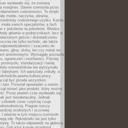
czas wydawało się, że zostaną
na margines. Dawne rzemiosła przez
undamentem codzienności. To dzięki
ły meble, naczynia, ubrania,
przedmioty codziennego użytku. Każda
miała swoich specjalistów, a fach
o z pokolenia na pokolenie. Wiedza
 wtedy głównie w podręcznikach, lecz w
wtarzanym geście i doświadczeniu.
ucznia nie tylko techniki, ale także
, odpowiedzialności i szacunku do
rewno, glina, skóra, len czy metal nie
ami anonimowymi. Wymagały poznania
ru, ograniczeń i możliwości. Później
 przemysłu, standaryzacji i taniej
Wielu rzemieślników nie wytrzymało
z fabrykami. Ich warsztaty znikały, a
odchodziła pewna kultura pracy.
aczął być przede wszystkim
 i tani. Przestał opowiadać o swoim
czął istnieć jako produkt, który można
nić. Przez pewien czas wydawało się,
nek jest nieodwracalny. Jednak
człowiek coraz częściej czuje
ednorodnością. Pragnie rzeczy
bardziej osobistych i uczciwiej
 I właśnie w tym miejscu rzemiosło
oją siłę. Rękodzieło nie jest tylko
etykę. To także odpowiedź na głębszą
nsu. Gdy ktoś kupuje przedmiot