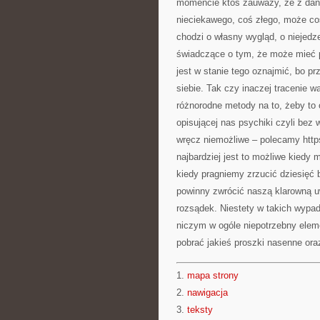
momencie ktoś zauważy, że z daną 
nieciekawego, coś złego, może coś
chodzi o własny wygląd, o niejedz
świadczące o tym, że może mieć p
jest w stanie tego oznajmić, bo p
siebie. Tak czy inaczej tracenie w
różnorodne metody na to, żeby to 
opisującej nas psychiki czyli bez
wręcz niemożliwe – polecamy https
najbardziej jest to możliwe kiedy
kiedy pragniemy zrzucić dziesięć 
powinny zwrócić naszą klarowną u
rozsądek. Niestety w takich wypa
niczym w ogóle niepotrzebny elem
pobrać jakieś proszki nasenne oraz
1.
mapa strony
2.
nawigacja
3.
teksty