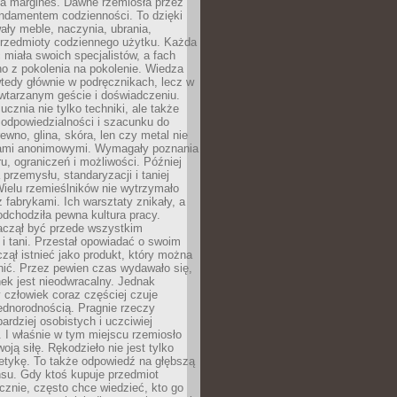
na margines. Dawne rzemiosła przez
undamentem codzienności. To dzięki
ły meble, naczynia, ubrania,
przedmioty codziennego użytku. Każda
miała swoich specjalistów, a fach
o z pokolenia na pokolenie. Wiedza
 wtedy głównie w podręcznikach, lecz w
wtarzanym geście i doświadczeniu.
ucznia nie tylko techniki, ale także
, odpowiedzialności i szacunku do
rewno, glina, skóra, len czy metal nie
ami anonimowymi. Wymagały poznania
ru, ograniczeń i możliwości. Później
 przemysłu, standaryzacji i taniej
Wielu rzemieślników nie wytrzymało
z fabrykami. Ich warsztaty znikały, a
odchodziła pewna kultura pracy.
aczął być przede wszystkim
 i tani. Przestał opowiadać o swoim
czął istnieć jako produkt, który można
nić. Przez pewien czas wydawało się,
nek jest nieodwracalny. Jednak
człowiek coraz częściej czuje
ednorodnością. Pragnie rzeczy
bardziej osobistych i uczciwiej
 I właśnie w tym miejscu rzemiosło
oją siłę. Rękodzieło nie jest tylko
etykę. To także odpowiedź na głębszą
nsu. Gdy ktoś kupuje przedmiot
znie, często chce wiedzieć, kto go