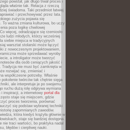
czego powstał, jak długo trwał proces i
ląda właśnie tak. Relacja z rzeczą
rdziej świadoma. Taki przedmiot łatwiej
aprawiać i przechowywać przez lata.
kiego zużycia pojawia się
e. To ważna zmiana kulturowa, bo uczy
enia poza logikę chwilowej
Co więcej, odradzające się rzemiosło
kże ludzi młodych, którzy wcześniej
 dla siebie miejsca w tradycyjnych
siaj warsztat stolarski może łączyć
iki z nowoczesnym projektowaniem,
eramiczna może sprzedawać wyroby
ecie, a introligator może tworzyć
e notesów dla osób ceniących jakość i
. Tradycja nie musi być zamknięta w
e rozwijać się, zmieniać i
na współczesne potrzeby. Właśnie
 pokolenie twórców tak chętnie sięga
hniki, ale interpretuje je po swojemu.
go ruchu dużą rolę odgrywa wymiana
i inspiracji, a internetowy
portal dla
zęsto staje się miejscem, gdzie
zyć proces tworzenia, porównać
auczyć się podstaw wybranej techniki
 historię zapomnianych zawodów.
wiedza, która kiedyś krążyła głównie w
owiskach, staje się bardziej dostępna.
 nie traci wartości, bo praktyka nadal
, błędów i cierpliwej nauki.