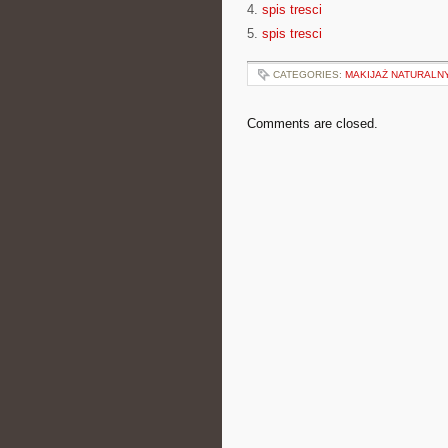
4.
spis tresci
5.
spis tresci
CATEGORIES:
MAKIJAŻ NATURALN
Comments are closed.