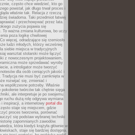
znie, często chce wiedzieć, kto go
czego powstał, jak długo trwał proces i
ląda właśnie tak. Relacja z rzeczą
rdziej świadoma. Taki przedmiot łatwiej
aprawiać i przechowywać przez lata.
kiego zużycia pojawia się
e. To ważna zmiana kulturowa, bo uczy
enia poza logikę chwilowej
Co więcej, odradzające się rzemiosło
kże ludzi młodych, którzy wcześniej
 dla siebie miejsca w tradycyjnych
siaj warsztat stolarski może łączyć
iki z nowoczesnym projektowaniem,
eramiczna może sprzedawać wyroby
ecie, a introligator może tworzyć
e notesów dla osób ceniących jakość i
. Tradycja nie musi być zamknięta w
e rozwijać się, zmieniać i
na współczesne potrzeby. Właśnie
 pokolenie twórców tak chętnie sięga
hniki, ale interpretuje je po swojemu.
go ruchu dużą rolę odgrywa wymiana
i inspiracji, a internetowy
portal dla
zęsto staje się miejscem, gdzie
zyć proces tworzenia, porównać
auczyć się podstaw wybranej techniki
 historię zapomnianych zawodów.
wiedza, która kiedyś krążyła głównie w
owiskach, staje się bardziej dostępna.
 nie traci wartości, bo praktyka nadal