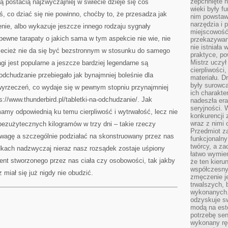
zepchnięte 
postacią najzwyczajniej w świecie dzieje się coś
wieki były f
, co dziać się nie powinno, choćby to, że przesadza jak
nim powstawa
narzędzia i 
enie, albo wykazuje jeszcze innego rodzaju sygnały
miejscowość 
ewne tarapaty o jakich sama w tym aspekcie nie wie, nie
przekazywan
nie istniała
rzecież nie da się być bezstronnym w stosunku do samego
praktyce, po
Mistrz uczył 
agi jest popularne a jeszcze bardziej legendarne są
cierpliwości
odchudzanie przebiegało jak bynajmniej boleśnie dla
materiału. D
były surowc
 wyrzeczeń, co wydaje się w pewnym stopniu przynajmniej
ich charakte
://www.thunderbird.pl/tabletki-na-odchudzanie/. Jak
nadeszła era
seryjności. 
 mamy odpowiednią ku temu cierpliwość i wytrwałość, lecz nie
konkurencji 
wraz z nimi 
bezużytecznych kilogramów w trzy dni – takie rzeczy
Przedmiot z
wagę a szczególnie podziałać na skonstruowany przez nas
funkcjonalny
twórcy, a za
dkach nadzwyczaj nieraz nasz rozsądek zostaje uśpiony
łatwo wymie
ent stworzonego przez nas ciała czy osobowości, tak jakby
że ten kieru
współczesny 
 miał się już nigdy nie obudzić.
zmęczenie j
trwalszych, 
wykonanych.
odzyskuje sw
modą na est
potrzebę se
wykonany ręc