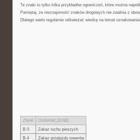
Te znaki⁢ to tylko‍ kilka przykładów ograniczeń, ⁢które można napo
Pamiętaj, że ​nieznajomość znaków drogowych nie zwalnia ​z obow
Dlatego warto regularnie odświeżać wiedzę na temat oznakowani
ZNAK
OGRANICZENIE
B-3
Zakaz ruchu pieszych
B-4
Zakaz przejazdu rowerów