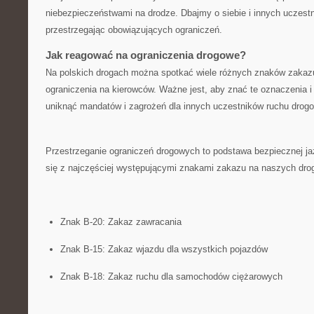
niebezpieczeństwami na drodze. Dbajmy o siebie ⁣i innych uczest
przestrzegając obowiązujących ograniczeń.
Jak reagować⁤ na ograniczenia ⁤drogowe?
Na polskich drogach⁣ można spotkać ⁤wiele różnych znaków zakazu
ograniczenia na ⁣kierowców. Ważne jest, aby znać te oznaczenia‌ i 
uniknąć⁣ mandatów ‍i zagrożeń dla innych ⁣uczestników ​ruchu drog
Przestrzeganie ograniczeń ​drogowych⁣ to podstawa bezpiecznej ja
się‍ z ‍najczęściej⁤ występującymi znakami zakazu ​na naszych dro
Znak B-20: Zakaz zawracania
Znak B-15: Zakaz​ wjazdu dla⁤ wszystkich​ pojazdów
Znak B-18: Zakaz ruchu dla samochodów ciężarowych