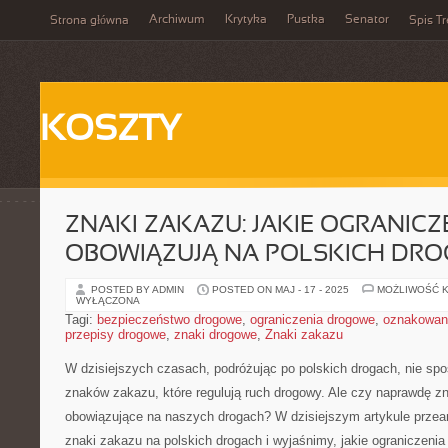
Archiwum
Krytyka
Pustka
Senator
Strona główna
Spis Tr
KOSZTY
ZNAKI ZAKAZU: JAKIE OGRANICZ
OBOWIĄZUJĄ NA POLSKICH DR
POSTED BY ADMIN
POSTED ON MAJ - 17 - 2025
MOŻLIWOŚĆ 
WYŁĄCZONA
Tagi:
bezpieczeństwo drogowe
,
ograniczenia drogowe
,
oznakowan
przepisy drogowe
,
znaki drogowe
,
Znaki zakazu
W dzisiejszych ⁢czasach, podróżując po polskich drogach, nie sp
znaków zakazu, które regulują ruch drogowy. Ale ‌czy naprawdę z
obowiązujące⁤ na ⁤naszych drogach? W dzisiejszym artykule prze
znaki zakazu na polskich⁣ drogach i‍ wyjaśnimy, jakie​ ograniczen