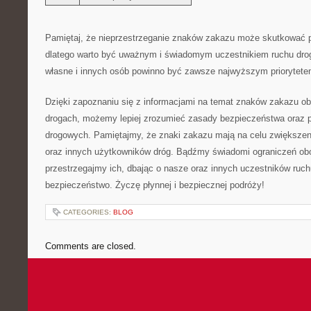
Pamiętaj, ⁢że nieprzestrzeganie znaków zakazu ‍może skutkowa
‍dlatego warto być uważnym i świadomym uczestnikiem ruchu dro
własne i innych‍ osób powinno⁤ być zawsze najwyższym priorytet
Dzięki zapoznaniu się⁤ z⁤ informacjami na temat znaków zakazu⁢ o
‍drogach, możemy lepiej zrozumieć zasady bezpieczeństwa oraz ​
drogowych. Pamiętajmy, że znaki zakazu mają⁣ na ⁣celu zwiększe
⁢oraz innych użytkowników dróg.⁢ Bądźmy świadomi ograniczeń obo
przestrzegajmy ich, dbając o nasze oraz ‍innych uczestników ruc
bezpieczeństwo. Życzę płynnej i bezpiecznej podróży!
CATEGORIES:
BLOG
Comments are closed.