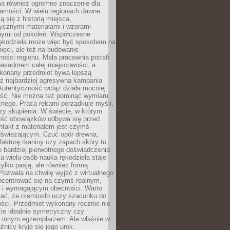
a również ogromne znaczenie dla
samości. W wielu regionach dawne
ą się z historią miejsca,
ycznymi materiałami i wzorami
ymi od pokoleń. Współczesne
rękodzieła może więc być sposobem na
ięci, ale też na budowanie
ości regionu. Mała pracownia potrafi
basadorem całej miejscowości, a
ykonany przedmiot bywa lepszą
iż najbardziej agresywna kampania
Autentyczność wciąż działa mocniej
ość. Nie można też pominąć wymiaru
nego. Praca rękami porządkuje myśli,
zy skupienia. W świecie, w którym
ść obowiązków odbywa się przed
ntakt z materiałem jest czymś
dświeżającym. Czuć opór drewna,
, fakturę tkaniny czy zapach skóry to
o bardziej pierwotnego doświadczenia
la wielu osób nauka rękodzieła staje
 tylko pasją, ale również formą
 Pozwala na chwilę wyjść z wirtualnego
oncentrować się na czymś realnym,
i wymagającym obecności. Warto
tać, że rzemiosło uczy szacunku do
ści. Przedmiot wykonany ręcznie nie
ie idealnie symetryczny czy
z innym egzemplarzem. Ale właśnie w
óżnicy kryje się jego urok.