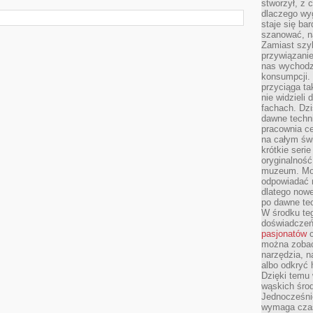
stworzył, z 
dlaczego wyg
staje się ba
szanować, n
Zamiast szyb
przywiązani
nas wychodz
konsumpcji. 
przyciąga ta
nie widzieli
fachach. Dzi
dawne techn
pracownia c
na całym świ
krótkie seri
oryginalność
muzeum. Moż
odpowiadać 
dlatego nowe
po dawne tec
W środku te
doświadczeń 
pasjonatów
c
można zobac
narzędzia, n
albo odkryć
Dzięki temu 
wąskich środ
Jednocześnie
wymaga czasu