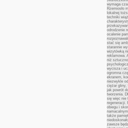
wymaga czasu
Rzemiosło m
lokalnej toż
techniki wiąż
charakteryst
przekazywan
odrodzenie 
ocalenie pam
rozpoznawaln
stać się am
starannie w
wizytówką n
reklamowa. 
niż sztuczn
psychologicz
wycisza i uc
ogromna czę
ekranem, ko
niezwykle o
ciężar gliny
jak powrót d
tworzenia. D
się więc nie
regeneracji.
obiegu i sk
namacalnym 
także pamię
niedoskonało
zawsze będz