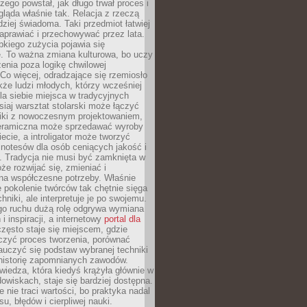
czego powstał, jak długo trwał proces i
ląda właśnie tak. Relacja z rzeczą
rdziej świadoma. Taki przedmiot łatwiej
aprawiać i przechowywać przez lata.
kiego zużycia pojawia się
e. To ważna zmiana kulturowa, bo uczy
enia poza logikę chwilowej
Co więcej, odradzające się rzemiosło
kże ludzi młodych, którzy wcześniej
 dla siebie miejsca w tradycyjnych
siaj warsztat stolarski może łączyć
iki z nowoczesnym projektowaniem,
eramiczna może sprzedawać wyroby
ecie, a introligator może tworzyć
e notesów dla osób ceniących jakość i
. Tradycja nie musi być zamknięta w
e rozwijać się, zmieniać i
na współczesne potrzeby. Właśnie
 pokolenie twórców tak chętnie sięga
hniki, ale interpretuje je po swojemu.
go ruchu dużą rolę odgrywa wymiana
i inspiracji, a internetowy
portal dla
zęsto staje się miejscem, gdzie
zyć proces tworzenia, porównać
auczyć się podstaw wybranej techniki
 historię zapomnianych zawodów.
wiedza, która kiedyś krążyła głównie w
owiskach, staje się bardziej dostępna.
 nie traci wartości, bo praktyka nadal
, błędów i cierpliwej nauki.