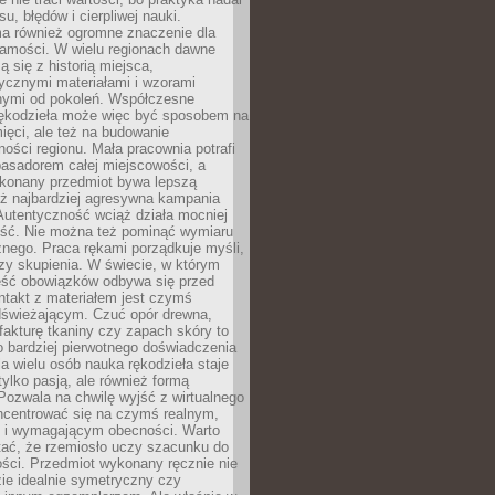
, błędów i cierpliwej nauki.
a również ogromne znaczenie dla
samości. W wielu regionach dawne
ą się z historią miejsca,
ycznymi materiałami i wzorami
ymi od pokoleń. Współczesne
rękodzieła może więc być sposobem na
ięci, ale też na budowanie
ości regionu. Mała pracownia potrafi
basadorem całej miejscowości, a
ykonany przedmiot bywa lepszą
iż najbardziej agresywna kampania
Autentyczność wciąż działa mocniej
ość. Nie można też pominąć wymiaru
nego. Praca rękami porządkuje myśli,
zy skupienia. W świecie, w którym
ść obowiązków odbywa się przed
ntakt z materiałem jest czymś
dświeżającym. Czuć opór drewna,
, fakturę tkaniny czy zapach skóry to
o bardziej pierwotnego doświadczenia
la wielu osób nauka rękodzieła staje
 tylko pasją, ale również formą
 Pozwala na chwilę wyjść z wirtualnego
oncentrować się na czymś realnym,
i wymagającym obecności. Warto
tać, że rzemiosło uczy szacunku do
ści. Przedmiot wykonany ręcznie nie
ie idealnie symetryczny czy