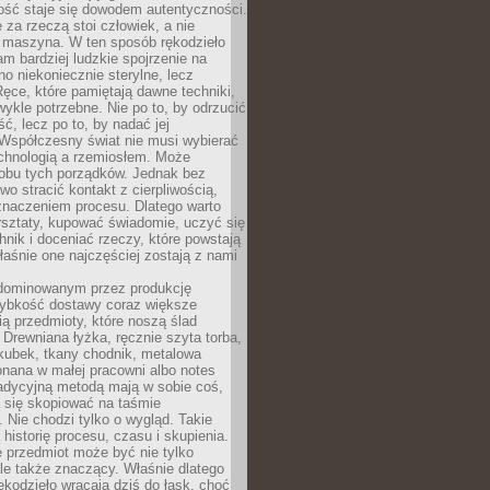
ość staje się dowodem autentyczności.
 za rzeczą stoi człowiek, a nie
maszyna. W ten sposób rękodzieło
m bardziej ludzkie spojrzenie na
no niekoniecznie sterylne, lecz
ęce, które pamiętają dawne techniki,
wykle potrzebne. Nie po to, by odrzucić
, lecz po to, by nadać jej
Współczesny świat nie musi wybierać
chnologią a rzemiosłem. Może
 obu tych porządków. Jednak bez
wo stracić kontakt z cierpliwością,
 znaczeniem procesu. Dlatego warto
rsztaty, kupować świadomie, uczyć się
nik i doceniać rzeczy, które powstają
właśnie one najczęściej zostają z nami
dominowanym przez produkcję
ybkość dostawy coraz większe
ią przedmioty, które noszą ślad
. Drewniana łyżka, ręcznie szyta torba,
kubek, tkany chodnik, metalowa
nana w małej pracowni albo notes
radycyjną metodą mają w sobie coś,
 się skopiować na taśmie
. Nie chodzi tylko o wygląd. Takie
 historię procesu, czasu i skupienia.
 przedmiot może być nie tylko
le także znaczący. Właśnie dlatego
rękodzieło wracają dziś do łask, choć