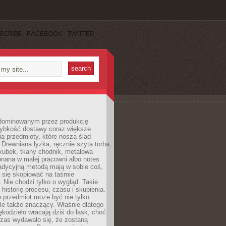
SCRIBE
FACEBOOK
TWITTER
dominowanym przez produkcję
ybkość dostawy coraz większe
ią przedmioty, które noszą ślad
. Drewniana łyżka, ręcznie szyta torba,
kubek, tkany chodnik, metalowa
nana w małej pracowni albo notes
radycyjną metodą mają w sobie coś,
 się skopiować na taśmie
. Nie chodzi tylko o wygląd. Takie
 historię procesu, czasu i skupienia.
 przedmiot może być nie tylko
le także znaczący. Właśnie dlatego
rękodzieło wracają dziś do łask, choć
czas wydawało się, że zostaną