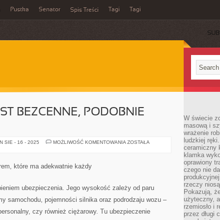
a
Pustka
Senator
Tagi
Tagi
Spis Treści
SUB
EST BEZCENNE, PODOBNIE
W świecie z
masową i sz
wrażenie rob
ludzkiej ręki
ŻYCIE
SIE - 16 - 2025
MOŻLIWOŚĆ KOMENTOWANIA
ZOSTAŁA
ceramiczny 
LUDZKIE
JEST
klamka wyko
BEZCENNE,
oprawiony t
PODOBNIE
rem, które ma adekwatnie każdy
ZDROWIE
czego nie da
produkcyjnej
rzeczy niosą
upieniem ubezpieczenia. Jego wysokość zależy od paru
Pokazują, że
użyteczny, a
my samochodu, pojemności silnika oraz podrodzaju wozu –
rzemiosło i 
 personalny, czy również ciężarowy. Tu ubezpieczenie
przez długi 