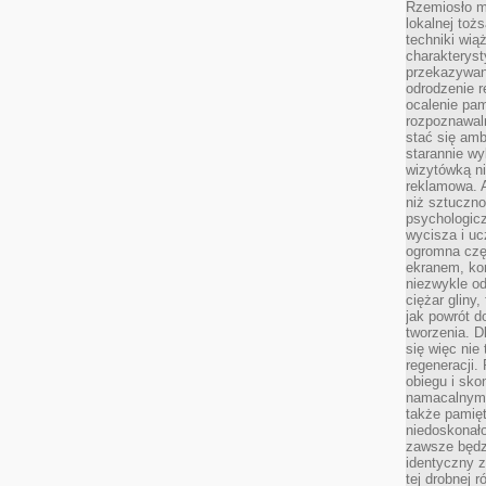
Rzemiosło m
lokalnej toż
techniki wiąż
charakteryst
przekazywan
odrodzenie 
ocalenie pam
rozpoznawaln
stać się am
starannie w
wizytówką n
reklamowa. 
niż sztuczn
psychologicz
wycisza i uc
ogromna czę
ekranem, ko
niezwykle o
ciężar gliny
jak powrót d
tworzenia. D
się więc nie
regeneracji.
obiegu i sk
namacalnym 
także pamię
niedoskonało
zawsze będz
identyczny 
tej drobnej r