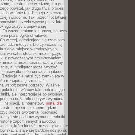
znie, często chce wiedzieć, kto go
czego powstał, jak długo trwał proces i
ląda właśnie tak. Relacja z rzeczą
rdziej świadoma. Taki przedmiot łatwiej
aprawiać i przechowywać przez lata.
kiego zużycia pojawia się
e. To ważna zmiana kulturowa, bo uczy
enia poza logikę chwilowej
Co więcej, odradzające się rzemiosło
kże ludzi młodych, którzy wcześniej
 dla siebie miejsca w tradycyjnych
siaj warsztat stolarski może łączyć
iki z nowoczesnym projektowaniem,
eramiczna może sprzedawać wyroby
ecie, a introligator może tworzyć
e notesów dla osób ceniących jakość i
. Tradycja nie musi być zamknięta w
e rozwijać się, zmieniać i
na współczesne potrzeby. Właśnie
 pokolenie twórców tak chętnie sięga
hniki, ale interpretuje je po swojemu.
go ruchu dużą rolę odgrywa wymiana
i inspiracji, a internetowy
portal dla
zęsto staje się miejscem, gdzie
zyć proces tworzenia, porównać
auczyć się podstaw wybranej techniki
 historię zapomnianych zawodów.
wiedza, która kiedyś krążyła głównie w
owiskach, staje się bardziej dostępna.
 nie traci wartości, bo praktyka nadal