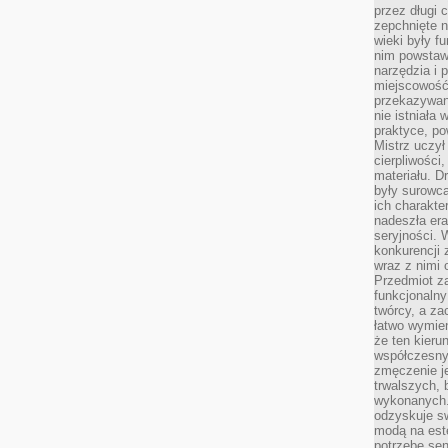
przez długi 
zepchnięte 
wieki były f
nim powstawa
narzędzia i 
miejscowość 
przekazywan
nie istniała
praktyce, po
Mistrz uczył 
cierpliwości
materiału. D
były surowc
ich charakte
nadeszła era
seryjności. 
konkurencji 
wraz z nimi 
Przedmiot z
funkcjonalny
twórcy, a za
łatwo wymie
że ten kieru
współczesny 
zmęczenie j
trwalszych, 
wykonanych.
odzyskuje sw
modą na est
potrzebę se