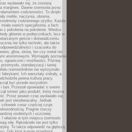
czas wydawało się, że zostaną
na margines. Dawne rzemiosła przez
undamentem codzienności. To dzięki
ły meble, naczynia, ubrania,
przedmioty codziennego użytku. Każda
miała swoich specjalistów, a fach
o z pokolenia na pokolenie. Wiedza
 wtedy głównie w podręcznikach, lecz w
wtarzanym geście i doświadczeniu.
ucznia nie tylko techniki, ale także
, odpowiedzialności i szacunku do
rewno, glina, skóra, len czy metal nie
ami anonimowymi. Wymagały poznania
ru, ograniczeń i możliwości. Później
 przemysłu, standaryzacji i taniej
Wielu rzemieślników nie wytrzymało
z fabrykami. Ich warsztaty znikały, a
odchodziła pewna kultura pracy.
aczął być przede wszystkim
 i tani. Przestał opowiadać o swoim
czął istnieć jako produkt, który można
nić. Przez pewien czas wydawało się,
nek jest nieodwracalny. Jednak
człowiek coraz częściej czuje
ednorodnością. Pragnie rzeczy
bardziej osobistych i uczciwiej
 I właśnie w tym miejscu rzemiosło
oją siłę. Rękodzieło nie jest tylko
etykę. To także odpowiedź na głębszą
nsu. Gdy ktoś kupuje przedmiot