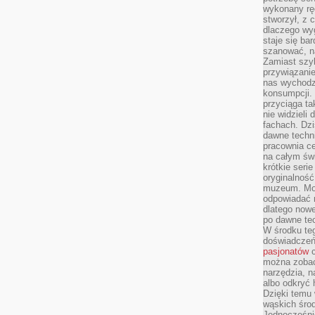
wykonany ręc
stworzył, z 
dlaczego wyg
staje się ba
szanować, n
Zamiast szyb
przywiązani
nas wychodz
konsumpcji. 
przyciąga ta
nie widzieli
fachach. Dzi
dawne techn
pracownia c
na całym świ
krótkie seri
oryginalność
muzeum. Moż
odpowiadać 
dlatego nowe
po dawne tec
W środku te
doświadczeń 
pasjonatów
c
można zobac
narzędzia, n
albo odkryć
Dzięki temu 
wąskich środ
Jednocześnie