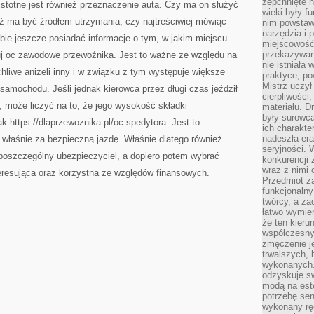
zepchnięte 
 istotne jest również przeznaczenie auta. Czy ma on służyć
wieki były f
ież ma być źródłem utrzymania, czy najtreściwiej mówiąc
nim powstawa
narzędzia i 
bie jeszcze posiadać informacje o tym, w jakim miejscu
miejscowość 
przekazywan
tuj oc zawodowe przewoźnika. Jest to ważne ze względu na
nie istniała
uchliwe aniżeli inny i w związku z tym występuje większe
praktyce, po
Mistrz uczył 
amochodu. Jeśli jednak kierowca przez długi czas jeździł
cierpliwości
 może liczyć na to, że jego wysokość składki
materiału. D
były surowc
k https://dlaprzewoznika.pl/oc-spedytora. Jest to
ich charakte
nadeszła era
 właśnie za bezpieczną jazdę. Właśnie dlatego również
seryjności. 
e poszczególny ubezpieczyciel, a dopiero potem wybrać
konkurencji 
wraz z nimi 
nteresująca oraz korzystna ze względów finansowych.
Przedmiot z
funkcjonalny
twórcy, a za
łatwo wymie
że ten kieru
współczesny 
zmęczenie j
trwalszych, 
wykonanych.
odzyskuje sw
modą na est
potrzebę se
wykonany ręc