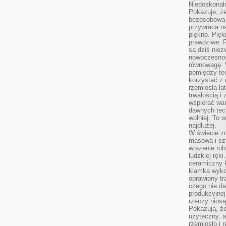
Niedoskonał
Pokazuje, że
bezosobowa 
przywraca na
piękno. Pięk
prawdziwe. R
są dziś niez
nowoczesność
równowagę. 
pomiędzy te
korzystać z
rzemiosła łat
trwałością i
wspierać wa
dawnych tech
wolniej. To 
najdłużej.
W świecie z
masową i sz
wrażenie rob
ludzkiej ręki
ceramiczny 
klamka wyko
oprawiony t
czego nie da
produkcyjnej
rzeczy niosą
Pokazują, że
użyteczny, a
rzemiosło i 