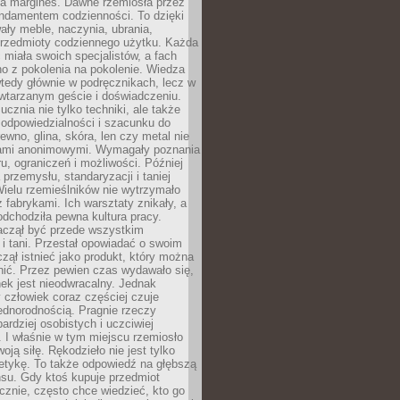
na margines. Dawne rzemiosła przez
undamentem codzienności. To dzięki
ły meble, naczynia, ubrania,
przedmioty codziennego użytku. Każda
miała swoich specjalistów, a fach
o z pokolenia na pokolenie. Wiedza
 wtedy głównie w podręcznikach, lecz w
wtarzanym geście i doświadczeniu.
ucznia nie tylko techniki, ale także
, odpowiedzialności i szacunku do
rewno, glina, skóra, len czy metal nie
ami anonimowymi. Wymagały poznania
ru, ograniczeń i możliwości. Później
 przemysłu, standaryzacji i taniej
Wielu rzemieślników nie wytrzymało
z fabrykami. Ich warsztaty znikały, a
odchodziła pewna kultura pracy.
aczął być przede wszystkim
 i tani. Przestał opowiadać o swoim
czął istnieć jako produkt, który można
nić. Przez pewien czas wydawało się,
nek jest nieodwracalny. Jednak
człowiek coraz częściej czuje
ednorodnością. Pragnie rzeczy
bardziej osobistych i uczciwiej
 I właśnie w tym miejscu rzemiosło
oją siłę. Rękodzieło nie jest tylko
etykę. To także odpowiedź na głębszą
nsu. Gdy ktoś kupuje przedmiot
znie, często chce wiedzieć, kto go