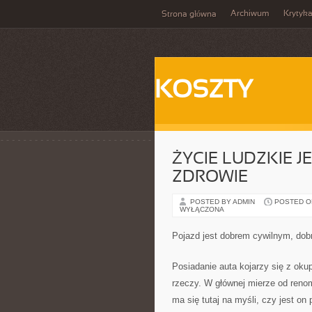
Archiwum
Krytyk
Strona główna
KOSZTY
ŻYCIE LUDZKIE J
ZDROWIE
POSTED BY ADMIN
POSTED ON 
WYŁĄCZONA
Pojazd jest dobrem cywilnym, dob
Posiadanie auta kojarzy się z ok
rzeczy. W głównej mierze od reno
ma się tutaj na myśli, czy jest on