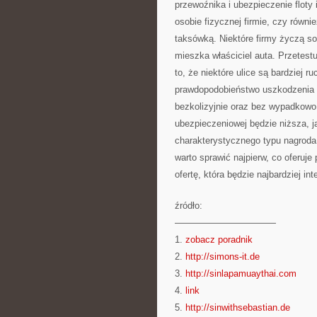
przewoźnika i ubezpieczenie floty
osobie fizycznej firmie, czy równ
taksówką. Niektóre firmy życzą so
mieszka właściciel auta. Przetes
to, że niektóre ulice są bardziej r
prawdopodobieństwo uszkodzenia s
bezkolizyjnie oraz bez wypadkowo,
ubezpieczeniowej będzie niższa, ja
charakterystycznego typu nagroda
warto sprawić najpierw, co oferuj
ofertę, która będzie najbardziej i
źródło:
———————————
1.
zobacz poradnik
2.
http://simons-it.de
3.
http://sinlapamuaythai.com
4.
link
5.
http://sinwithsebastian.de