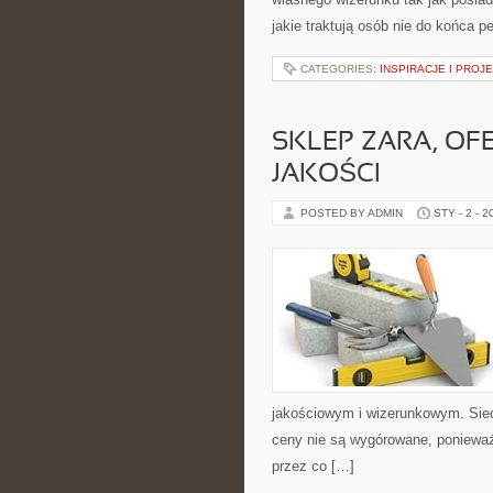
jakie traktują osób nie do końca 
CATEGORIES:
INSPIRACJE I PROJ
SKLEP ZARA, OF
JAKOŚCI
POSTED BY ADMIN
STY - 2 - 2
jakościowym i wizerunkowym. Sieć
ceny nie są wygórowane, ponieważ c
przez co […]