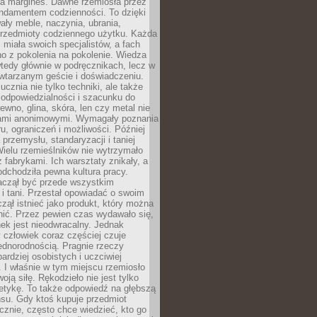
na margines. Dawne rzemiosła przez
undamentem codzienności. To dzięki
ły meble, naczynia, ubrania,
przedmioty codziennego użytku. Każda
miała swoich specjalistów, a fach
o z pokolenia na pokolenie. Wiedza
 wtedy głównie w podręcznikach, lecz w
wtarzanym geście i doświadczeniu.
ucznia nie tylko techniki, ale także
, odpowiedzialności i szacunku do
rewno, glina, skóra, len czy metal nie
ami anonimowymi. Wymagały poznania
ru, ograniczeń i możliwości. Później
 przemysłu, standaryzacji i taniej
Wielu rzemieślników nie wytrzymało
z fabrykami. Ich warsztaty znikały, a
odchodziła pewna kultura pracy.
aczął być przede wszystkim
 i tani. Przestał opowiadać o swoim
czął istnieć jako produkt, który można
nić. Przez pewien czas wydawało się,
nek jest nieodwracalny. Jednak
człowiek coraz częściej czuje
ednorodnością. Pragnie rzeczy
bardziej osobistych i uczciwiej
 I właśnie w tym miejscu rzemiosło
oją siłę. Rękodzieło nie jest tylko
etykę. To także odpowiedź na głębszą
nsu. Gdy ktoś kupuje przedmiot
znie, często chce wiedzieć, kto go