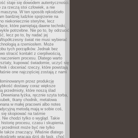
ość staje się dowodem autentyczności.
 za rzeczą stoi człowiek, a nie
maszyna. W ten sposób rękodzieło
m bardziej ludzkie spojrzenie na
no niekoniecznie sterylne, lecz
ęce, które pamiętają dawne techniki,
wykle potrzebne. Nie po to, by odrzucić
, lecz po to, by nadać jej
Współczesny świat nie musi wybierać
chnologią a rzemiosłem. Może
 obu tych porządków. Jednak bez
wo stracić kontakt z cierpliwością,
 znaczeniem procesu. Dlatego warto
rsztaty, kupować świadomie, uczyć się
nik i doceniać rzeczy, które powstają
właśnie one najczęściej zostają z nami
dominowanym przez produkcję
ybkość dostawy coraz większe
ią przedmioty, które noszą ślad
. Drewniana łyżka, ręcznie szyta torba,
kubek, tkany chodnik, metalowa
nana w małej pracowni albo notes
radycyjną metodą mają w sobie coś,
 się skopiować na taśmie
. Nie chodzi tylko o wygląd. Takie
 historię procesu, czasu i skupienia.
 przedmiot może być nie tylko
le także znaczący. Właśnie dlatego
rękodzieło wracają dziś do łask, choć