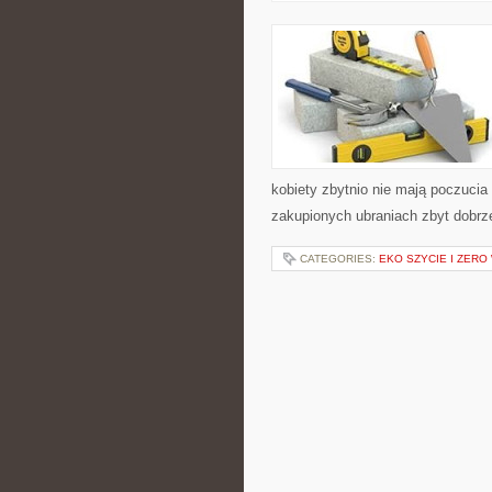
kobiety zbytnio nie mają poczucia 
zakupionych ubraniach zbyt dobr
CATEGORIES:
EKO SZYCIE I ZERO