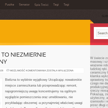
a
Pustka
Senator
Tagi
Tagi
Spis Treści
SUB
 TO NIEZMIERNIE
W świecie z
NY
masową i sz
wrażenie rob
ludzkiej ręki
ODZIEŻ
026
MOŻLIWOŚĆ KOMENTOWANIA
ZOSTAŁA WYŁĄCZONA
ceramiczny 
SPODNIA
TO
klamka wyko
NIEZMIERNIE
Bielizna to wybitnie wyjątkowy Urządzając nowatorskie
oprawiony t
PONADPRZECIĘTNY
czego nie da
miejsce zamieszkania lub przeprowadzając remont,
produkcyjnej
rzeczy niosą
najogromniejszą uwagę koncentrujemy na ogólnym
Pokazują, że
wyglądzie pomieszczenia oraz umeblowaniu, nie
użyteczny, a
rzemiosło i 
przykładając obszernej -a przynajmniej właściwej uwagi
przez długi 