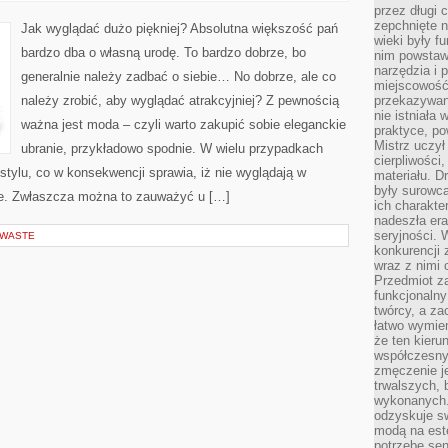
KUPIĆ
przez długi 
BIELIZNĘ
EROTYCZNĄ
zepchnięte 
Jak wyglądać dużo piękniej? Absolutna większość pań
DLA
wieki były f
WŁASNEJ
bardzo dba o własną urodę. To bardzo dobrze, bo
nim powstawa
DZIEWCZYNY?
narzędzia i 
generalnie należy zadbać o siebie… No dobrze, ale co
miejscowość 
należy zrobić, aby wyglądać atrakcyjniej? Z pewnością
przekazywan
nie istniała
ważna jest moda – czyli warto zakupić sobie eleganckie
praktyce, po
Mistrz uczył 
ubranie, przykładowo spodnie. W wielu przypadkach
cierpliwości
stylu, co w konsekwencji sprawia, iż nie wyglądają w
materiału. D
były surowc
ze. Zwłaszcza można to zauważyć u […]
ich charakte
nadeszła era
seryjności. 
 WASTE
konkurencji 
wraz z nimi 
Przedmiot z
funkcjonalny
twórcy, a za
łatwo wymie
że ten kieru
współczesny 
zmęczenie j
trwalszych, 
wykonanych.
odzyskuje sw
modą na est
potrzebę se