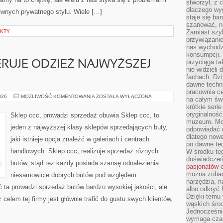
stworzył, z 
dlaczego wyg
pewnych prywatnego stylu. Wiele […]
staje się ba
szanować, n
EKTY
Zamiast szyb
przywiązani
nas wychodz
konsumpcji. 
przyciąga ta
ERUJE ODZIEŻ NAJWYŻSZEJ
nie widzieli
fachach. Dzi
dawne techn
pracownia c
SKLEP
026
MOŻLIWOŚĆ KOMENTOWANIA
ZOSTAŁA WYŁĄCZONA
na całym świ
ZARA,
krótkie seri
OFERUJE
ODZIEŻ
oryginalność
Sklep ccc, prowadzi sprzedaż obuwia Sklep ccc, to
NAJWYŻSZEJ
muzeum. Moż
JAKOŚCI
jeden z najwyższej klasy sklepów sprzedających buty,
odpowiadać 
dlatego nowe
jaki istnieje opcja znaleźć w galeriach i centrach
po dawne tec
handlowych. Sklep ccc, realizuje sprzedaż różnych
W środku te
doświadczeń 
butów, stąd też każdy posiada szansę odnalezienia
pasjonatów
c
można zobac
niesamowicie dobrych butów pod względem
narzędzia, n
 ta prowadzi sprzedaż butów bardzo wysokiej jakości, ale
albo odkryć
Dzięki temu 
elem tej firmy jest głównie trafić do gustu swych klientów,
wąskich środ
Jednocześnie
wymaga czasu