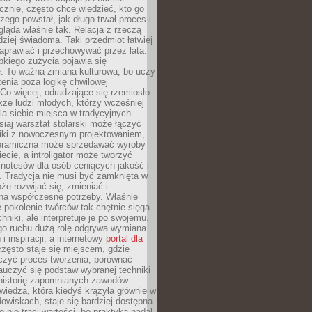
znie, często chce wiedzieć, kto go
czego powstał, jak długo trwał proces i
ląda właśnie tak. Relacja z rzeczą
rdziej świadoma. Taki przedmiot łatwiej
aprawiać i przechowywać przez lata.
kiego zużycia pojawia się
e. To ważna zmiana kulturowa, bo uczy
enia poza logikę chwilowej
Co więcej, odradzające się rzemiosło
kże ludzi młodych, którzy wcześniej
 dla siebie miejsca w tradycyjnych
siaj warsztat stolarski może łączyć
iki z nowoczesnym projektowaniem,
eramiczna może sprzedawać wyroby
ecie, a introligator może tworzyć
e notesów dla osób ceniących jakość i
. Tradycja nie musi być zamknięta w
e rozwijać się, zmieniać i
na współczesne potrzeby. Właśnie
 pokolenie twórców tak chętnie sięga
hniki, ale interpretuje je po swojemu.
go ruchu dużą rolę odgrywa wymiana
i inspiracji, a internetowy
portal dla
zęsto staje się miejscem, gdzie
zyć proces tworzenia, porównać
auczyć się podstaw wybranej techniki
 historię zapomnianych zawodów.
wiedza, która kiedyś krążyła głównie w
owiskach, staje się bardziej dostępna.
 nie traci wartości, bo praktyka nadal