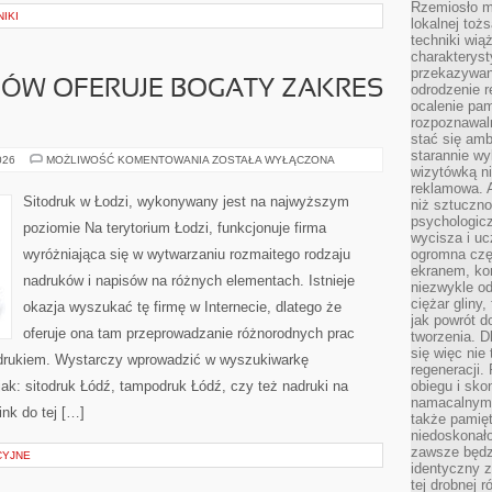
Rzemiosło m
IKI
lokalnej toż
techniki wiąż
charakteryst
przekazywan
LÓW OFERUJE BOGATY ZAKRES
odrodzenie 
ocalenie pam
rozpoznawaln
stać się am
starannie w
SIŁOWNIA
026
MOŻLIWOŚĆ KOMENTOWANIA
ZOSTAŁA WYŁĄCZONA
wizytówką n
TEOFILÓW
OFERUJE
reklamowa. 
BOGATY
Sitodruk w Łodzi, wykonywany jest na najwyższym
niż sztuczn
ZAKRES
ZAJĘĆ
psychologicz
poziomie Na terytorium Łodzi, funkcjonuje firma
wycisza i uc
wyróżniająca się w wytwarzaniu rozmaitego rodzaju
ogromna czę
ekranem, ko
nadruków i napisów na różnych elementach. Istnieje
niezwykle o
ciężar gliny
okazja wyszukać tę firmę w Internecie, dlatego że
jak powrót d
oferuje ona tam przeprowadzanie różnorodnych prac
tworzenia. D
się więc nie
odrukiem. Wystarczy wprowadzić w wyszukiwarkę
regeneracji.
 jak: sitodruk Łódź, tampodruk Łódź, czy też nadruki na
obiegu i sk
namacalnym 
ink do tej […]
także pamię
niedoskonało
zawsze będz
CYJNE
identyczny 
tej drobnej r