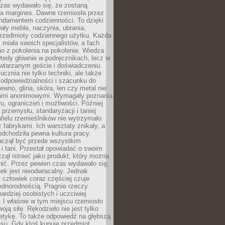
czas wydawało się, że zostaną
na margines. Dawne rzemiosła przez
undamentem codzienności. To dzięki
ły meble, naczynia, ubrania,
przedmioty codziennego użytku. Każda
miała swoich specjalistów, a fach
o z pokolenia na pokolenie. Wiedza
 wtedy głównie w podręcznikach, lecz w
wtarzanym geście i doświadczeniu.
ucznia nie tylko techniki, ale także
, odpowiedzialności i szacunku do
rewno, glina, skóra, len czy metal nie
ami anonimowymi. Wymagały poznania
ru, ograniczeń i możliwości. Później
 przemysłu, standaryzacji i taniej
Wielu rzemieślników nie wytrzymało
z fabrykami. Ich warsztaty znikały, a
odchodziła pewna kultura pracy.
aczął być przede wszystkim
 i tani. Przestał opowiadać o swoim
czął istnieć jako produkt, który można
nić. Przez pewien czas wydawało się,
nek jest nieodwracalny. Jednak
człowiek coraz częściej czuje
ednorodnością. Pragnie rzeczy
bardziej osobistych i uczciwiej
 I właśnie w tym miejscu rzemiosło
oją siłę. Rękodzieło nie jest tylko
etykę. To także odpowiedź na głębszą
nsu. Gdy ktoś kupuje przedmiot