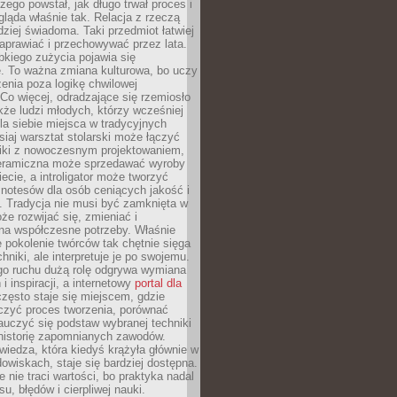
czego powstał, jak długo trwał proces i
ląda właśnie tak. Relacja z rzeczą
rdziej świadoma. Taki przedmiot łatwiej
aprawiać i przechowywać przez lata.
kiego zużycia pojawia się
e. To ważna zmiana kulturowa, bo uczy
enia poza logikę chwilowej
Co więcej, odradzające się rzemiosło
kże ludzi młodych, którzy wcześniej
 dla siebie miejsca w tradycyjnych
siaj warsztat stolarski może łączyć
iki z nowoczesnym projektowaniem,
eramiczna może sprzedawać wyroby
ecie, a introligator może tworzyć
e notesów dla osób ceniących jakość i
. Tradycja nie musi być zamknięta w
e rozwijać się, zmieniać i
na współczesne potrzeby. Właśnie
 pokolenie twórców tak chętnie sięga
hniki, ale interpretuje je po swojemu.
go ruchu dużą rolę odgrywa wymiana
i inspiracji, a internetowy
portal dla
zęsto staje się miejscem, gdzie
zyć proces tworzenia, porównać
auczyć się podstaw wybranej techniki
 historię zapomnianych zawodów.
wiedza, która kiedyś krążyła głównie w
owiskach, staje się bardziej dostępna.
 nie traci wartości, bo praktyka nadal
, błędów i cierpliwej nauki.