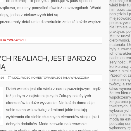
do dekoracji. To pomyłka: próbując w jakiś sposób
zepchnięte 
wieki były f
czątkowo, musimy pomyśleć również o szczegółach. Wśród
nim powstawa
narzędzia i 
sklepy, jedną z ciekawszych idei są
miejscowość 
pozoru mały detal umie diametralnie zmienić każde wnętrze
przekazywan
nie istniała
praktyce, po
Mistrz uczył 
cierpliwości
EK PŁYWAJĄCYCH
materiału. D
były surowc
ich charakte
nadeszła era
H REALIACH, JEST BARDZO
seryjności. 
NĄ
konkurencji 
wraz z nimi 
Przedmiot z
MODA
026
MOŻLIWOŚĆ KOMENTOWANIA
ZOSTAŁA WYŁĄCZONA
funkcjonalny
W
twórcy, a za
OBECNYCH
REALIACH,
łatwo wymie
Dzień wesela jest dla wielu z nas najważniejszym, bądź
JEST
że ten kieru
BARDZO
też jednym z najistotniejszych Zakupy należytych
WAŻNĄ
współczesny 
DZIEDZINĄ
zmęczenie j
akcesoriów to duże wyzwanie. Nie każda dama daje
trwalszych, 
sobie sama wskazówkę z limitami jakie traktują
wykonanych.
odzyskuje sw
wybierania dla siebie słusznych elementów stroju, jak i
modą na est
potrzebę se
dobrych dodatków. Moda zezwala na kreowanie
wykonany ręc
amy na to chętkę, ale wielu z nas styka się z problemami