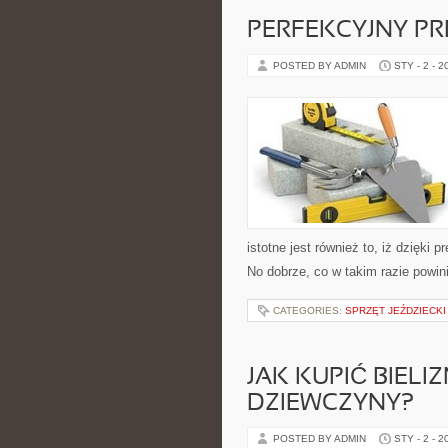
PERFEKCYJNY PR
POSTED BY ADMIN
STY - 2 - 2
istotne jest również to, iż dzięki
No dobrze, co w takim razie powin
CATEGORIES:
SPRZĘT JEŹDZIECKI
JAK KUPIĆ BIEL
DZIEWCZYNY?
POSTED BY ADMIN
STY - 2 - 2