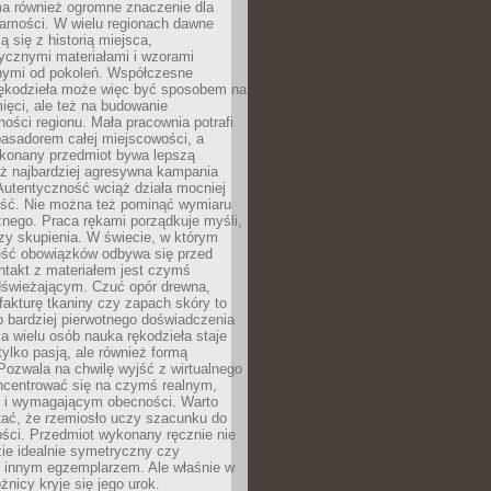
a również ogromne znaczenie dla
samości. W wielu regionach dawne
ą się z historią miejsca,
ycznymi materiałami i wzorami
ymi od pokoleń. Współczesne
rękodzieła może więc być sposobem na
ięci, ale też na budowanie
ości regionu. Mała pracownia potrafi
basadorem całej miejscowości, a
ykonany przedmiot bywa lepszą
iż najbardziej agresywna kampania
Autentyczność wciąż działa mocniej
ość. Nie można też pominąć wymiaru
nego. Praca rękami porządkuje myśli,
zy skupienia. W świecie, w którym
ść obowiązków odbywa się przed
ntakt z materiałem jest czymś
dświeżającym. Czuć opór drewna,
, fakturę tkaniny czy zapach skóry to
o bardziej pierwotnego doświadczenia
la wielu osób nauka rękodzieła staje
 tylko pasją, ale również formą
 Pozwala na chwilę wyjść z wirtualnego
oncentrować się na czymś realnym,
i wymagającym obecności. Warto
tać, że rzemiosło uczy szacunku do
ści. Przedmiot wykonany ręcznie nie
ie idealnie symetryczny czy
z innym egzemplarzem. Ale właśnie w
óżnicy kryje się jego urok.