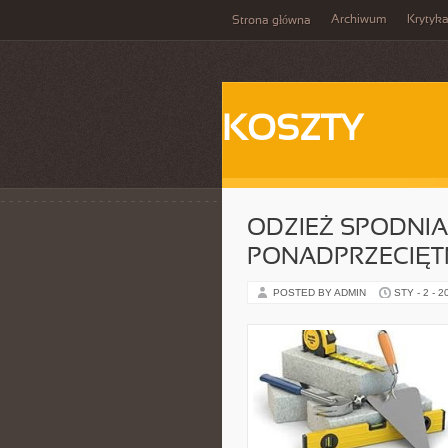
Archiwum
Krytyk
Strona główna
KOSZTY
ODZIEŻ SPODNIA
PONADPRZECIĘT
POSTED BY ADMIN
STY - 2 - 2