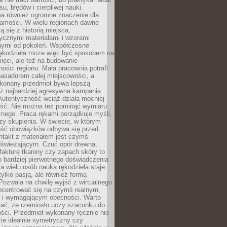
, błędów i cierpliwej nauki.
a również ogromne znaczenie dla
samości. W wielu regionach dawne
ą się z historią miejsca,
ycznymi materiałami i wzorami
ymi od pokoleń. Współczesne
rękodzieła może więc być sposobem na
ięci, ale też na budowanie
ości regionu. Mała pracownia potrafi
basadorem całej miejscowości, a
ykonany przedmiot bywa lepszą
iż najbardziej agresywna kampania
Autentyczność wciąż działa mocniej
ość. Nie można też pominąć wymiaru
nego. Praca rękami porządkuje myśli,
zy skupienia. W świecie, w którym
ść obowiązków odbywa się przed
ntakt z materiałem jest czymś
dświeżającym. Czuć opór drewna,
, fakturę tkaniny czy zapach skóry to
o bardziej pierwotnego doświadczenia
la wielu osób nauka rękodzieła staje
 tylko pasją, ale również formą
 Pozwala na chwilę wyjść z wirtualnego
oncentrować się na czymś realnym,
i wymagającym obecności. Warto
tać, że rzemiosło uczy szacunku do
ści. Przedmiot wykonany ręcznie nie
ie idealnie symetryczny czy