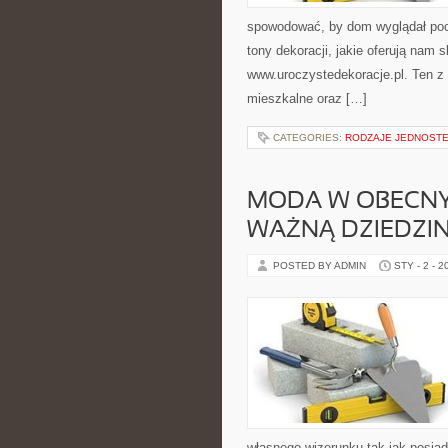
spowodować, by dom wyglądał po
tony dekoracji, jakie oferują nam 
www.uroczystedekoracje.pl. Ten z 
mieszkalne oraz […]
CATEGORIES:
RODZAJE JEDNOST
MODA W OBECNYC
WAŻNĄ DZIEDZI
POSTED BY ADMIN
STY - 2 - 2
własnego wizerunku tak jak posiad