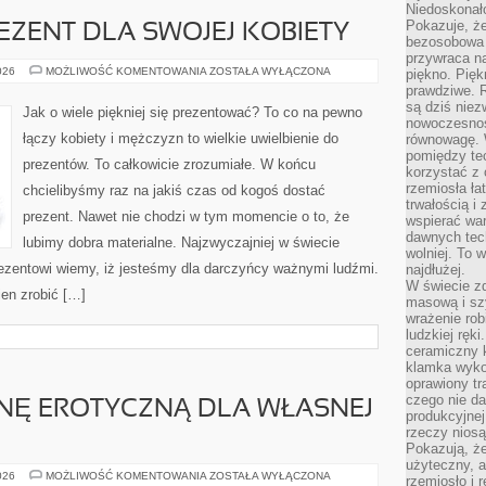
Niedoskonał
Pokazuje, że
EZENT DLA SWOJEJ KOBIETY
bezosobowa 
przywraca na
PERFEKCYJNY
026
MOŻLIWOŚĆ KOMENTOWANIA
ZOSTAŁA WYŁĄCZONA
piękno. Pięk
PREZENT
prawdziwe. R
DLA
są dziś niez
SWOJEJ
Jak o wiele piękniej się prezentować? To co na pewno
KOBIETY
nowoczesność
łączy kobiety i mężczyzn to wielkie uwielbienie do
równowagę. 
pomiędzy te
prezentów. To całkowicie zrozumiałe. W końcu
korzystać z
rzemiosła łat
chcielibyśmy raz na jakiś czas od kogoś dostać
trwałością i
prezent. Nawet nie chodzi w tym momencie o to, że
wspierać wa
dawnych tech
lubimy dobra materialne. Najzwyczajniej w świecie
wolniej. To 
 prezentowi wiemy, iż jesteśmy dla darczyńcy ważnymi ludźmi.
najdłużej.
W świecie z
ien zrobić […]
masową i sz
wrażenie rob
ludzkiej ręki
ceramiczny 
klamka wyko
oprawiony t
czego nie da
IZNĘ EROTYCZNĄ DLA WŁASNEJ
produkcyjnej
rzeczy niosą
Pokazują, że
użyteczny, a
JAK
026
MOŻLIWOŚĆ KOMENTOWANIA
ZOSTAŁA WYŁĄCZONA
rzemiosło i 