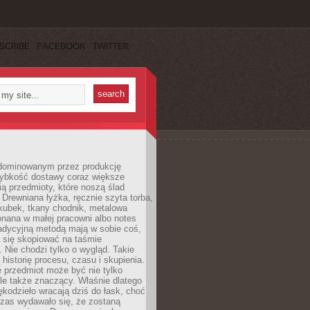
SCRIBE
FACEBOOK
TWITTER
dominowanym przez produkcję
ybkość dostawy coraz większe
ią przedmioty, które noszą ślad
. Drewniana łyżka, ręcznie szyta torba,
kubek, tkany chodnik, metalowa
nana w małej pracowni albo notes
radycyjną metodą mają w sobie coś,
 się skopiować na taśmie
. Nie chodzi tylko o wygląd. Takie
 historię procesu, czasu i skupienia.
 przedmiot może być nie tylko
le także znaczący. Właśnie dlatego
rękodzieło wracają dziś do łask, choć
czas wydawało się, że zostaną