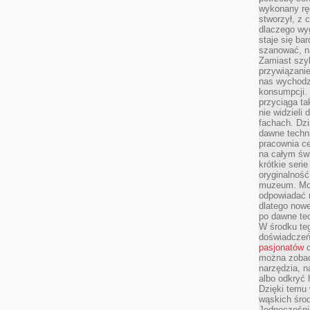
wykonany ręc
stworzył, z 
dlaczego wyg
staje się ba
szanować, n
Zamiast szyb
przywiązani
nas wychodz
konsumpcji. 
przyciąga ta
nie widzieli
fachach. Dzi
dawne techn
pracownia c
na całym świ
krótkie seri
oryginalność
muzeum. Moż
odpowiadać 
dlatego nowe
po dawne tec
W środku te
doświadczeń 
pasjonatów
c
można zobac
narzędzia, n
albo odkryć
Dzięki temu 
wąskich środ
Jednocześnie