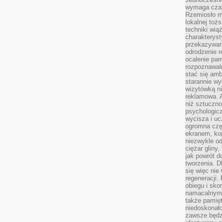
wymaga czasu
Rzemiosło m
lokalnej toż
techniki wiąż
charakteryst
przekazywan
odrodzenie 
ocalenie pam
rozpoznawaln
stać się am
starannie w
wizytówką n
reklamowa. 
niż sztuczn
psychologicz
wycisza i uc
ogromna czę
ekranem, ko
niezwykle o
ciężar gliny
jak powrót d
tworzenia. D
się więc nie
regeneracji.
obiegu i sk
namacalnym 
także pamię
niedoskonało
zawsze będz